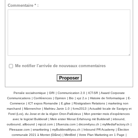
Commentaire * :
Me notifier l'arrivée de nouveaux commentaires
Pensée socialnomique
|
GRI
|
Communication 2.0
|
ICT-SR
|
Award Corporate
Communications
|
Conférences
|
Opinion
|
Bio
|
xyz 2.o
|
Histoire de l'informatique
|
E-
Commerce
|
ICT expos Romandie
|
E.glise
|
Röstigraben Relations
|
marketing non
marchand
|
Männerchor
|
Mathieu Janin 1.0
|
fcmv2013
|
Actualité locale de Savigny et
Forel (Lvx), du Jorat et de la région Oron-Palézieux
|
Mon premier mois d'expériences
avec le logiciel Builderall
|
Mein erster Monat Erfahrung mit Builderall
|
inbound,
outbound, allbound
|
mjccd.com
|
1fluenzia.com
|
dircom4you.ch
|
myMediaFactory.ch
|
Pleeaase.com
|
smartketing
|
myBuilderall4you.ch
|
Inbound PR Academy
|
Élection
communale 2021 à Montet (Glâne)
|
MintBird
|
Votre Plan Marketing en 1 Page
|