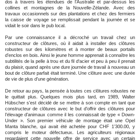
dos à travers les étendues de l’Australie et par-dessus les
collines et montagnes de la Nouvelle-Zélande. Avec des
travaux occasionnels sur des plantations et chez des fermiers
la caisse de voyage se remplissait pendant la journée et se
vidait le soir dans le pub local.
Par une connaissance il a décroché un travail chez un
constructeur de clôtures, où il aidait à installer des clôtures
robustes sur des kilomètres et à monter de beaux portails
d’enclos en bois. Ainsi le jeune homme apprenait à connaître les
subtilités de la pelle à trou et du fil d‘acier et peu à peu il prenait
du plaisir, quand après une dure journée de travail à nouveau un
bout de clôture parfait était terminé. Une clôture avec une durée
de vie de plus d’une génération.
De retour au pays, la pensée à toutes ces clôtures robustes ne
le quittait plus. Quelques mois plus tard, en 1989, Walter
Hübscher s’est décidé de se mettre à son compte en tant que
constructeur de clôtures avec le but d’offrir des clôtures pour
l’élevage d’animaux comme il les connaissait de type « Down-
Under ». Son premier véhicule de montage était une Opel
Manta blanche, qui avait été achetée pour CHF 1'300.00, y
compris le moteur défectueux. Les agriculteurs régionaux
regardaient cette nouvelle offre de service avec un certain