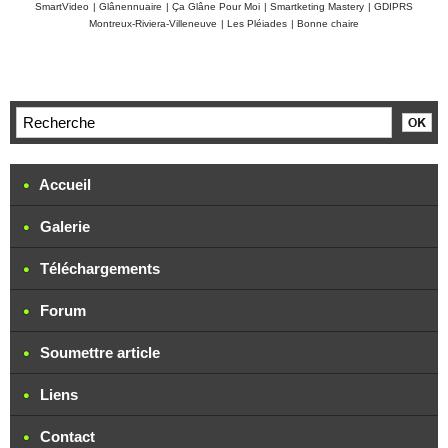
SmartVideo
|
Glânennuaire
|
Ça Glâne Pour Moi
|
Smartketing Mastery
|
GDIPRS
Montreux-Riviera-Villeneuve
|
Les Pléiades
|
Bonne chaire
Accueil
Galerie
Téléchargements
Forum
Soumettre article
Liens
Contact