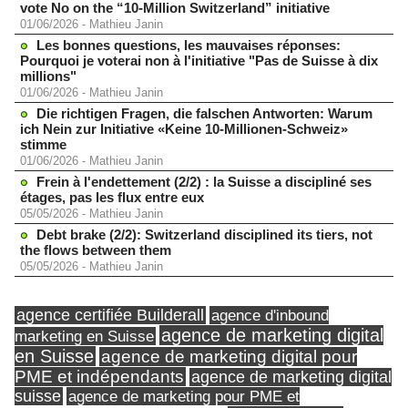
vote No on the “10-Million Switzerland” initiative
01/06/2026
-
Mathieu Janin
Les bonnes questions, les mauvaises réponses:
Pourquoi je voterai non à l'initiative "Pas de Suisse à dix
millions"
01/06/2026
-
Mathieu Janin
Die richtigen Fragen, die falschen Antworten: Warum
ich Nein zur Initiative «Keine 10-Millionen-Schweiz»
stimme
01/06/2026
-
Mathieu Janin
Frein à l'endettement (2/2) : la Suisse a discipliné ses
étages, pas les flux entre eux
05/05/2026
-
Mathieu Janin
Debt brake (2/2): Switzerland disciplined its tiers, not
the flows between them
05/05/2026
-
Mathieu Janin
agence certifiée Builderall
agence d'inbound
agence de marketing digital
marketing en Suisse
en Suisse
agence de marketing digital pour
PME et indépendants
agence de marketing digital
suisse
agence de marketing pour PME et