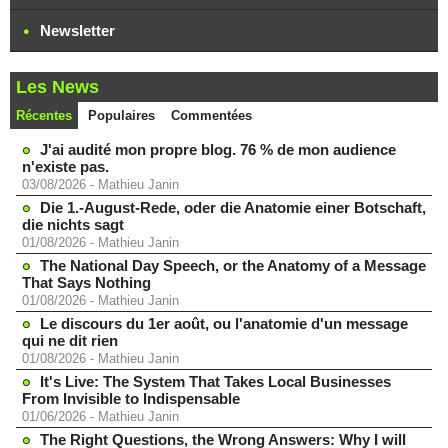
Newsletter
Les News
Récentes
Populaires
Commentées
J'ai audité mon propre blog. 76 % de mon audience
n'existe pas.
03/08/2026
-
Mathieu Janin
Die 1.-August-Rede, oder die Anatomie einer Botschaft,
die nichts sagt
01/08/2026
-
Mathieu Janin
The National Day Speech, or the Anatomy of a Message
That Says Nothing
01/08/2026
-
Mathieu Janin
Le discours du 1er août, ou l'anatomie d'un message
qui ne dit rien
01/08/2026
-
Mathieu Janin
It's Live: The System That Takes Local Businesses
From Invisible to Indispensable
01/06/2026
-
Mathieu Janin
The Right Questions, the Wrong Answers: Why I will