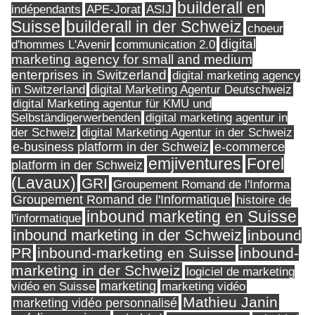
builderall en
indépendants
ASIJ
APE-Jorat
Suisse
builderall in der Schweiz
choeur
digital
d'hommes L'Avenir
communication 2.0
marketing agency for small and medium
enterprises in Switzerland
digital marketing agency
in Switzerland
digital Marketing Agentur Deutschweiz
digital Marketing agentur für KMU und
Selbständigerwerbenden
digital marketing agentur in
digital Marketing Agentur in der Schweiz
der Schweiz
e-business platform in der Schweiz
e-commerce
Forel
emjiventures
platform in der Schweiz
(Lavaux)
GRI
Groupement Romand de l'Informa
Groupement Romand de l'Informatique
histoire de
inbound marketing en Suisse
l'informatique
inbound marketing in der Schweiz
inbound
PR
inbound-marketing en Suisse
inbound-
marketing in der Schweiz
logiciel de marketing
marketing
vidéo en Suisse
marketing vidéo
Mathieu Janin
marketing vidéo personnalisé