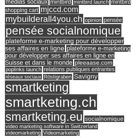
médias sociaux
mintbird
mintbird launch
mintbird
mjccd.com
shopping cart
mybuilderall4you.ch
pensée
opinion
pensée socialnomique
plateforme e-marketing pour développer
ses affaires en ligne
plateforme e-marketing
pour développer ses affaires en ligne en
Suisse et dans le monde
pleeaase.com
relations publiques entrantes
poplinks launch
Savigny
réseaux sociaux
Röstigraben
smartketing
smartketing.ch
smartketing.eu
socialnomique
video marketing software in Switzerland
videomarketing
Videomarketing