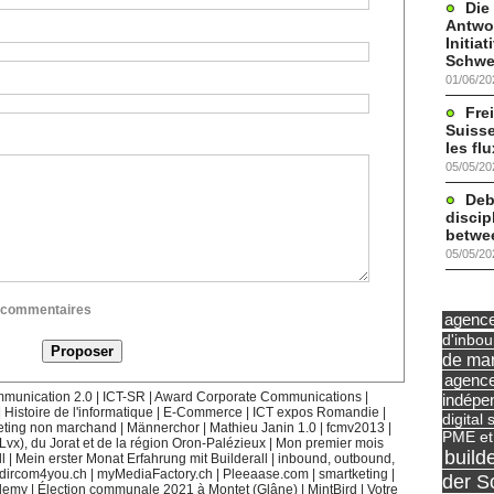
Die
Antwor
Initia
Schwe
01/06/20
Frei
Suisse
les fl
05/05/20
Deb
discip
betwe
05/05/20
ux commentaires
agence 
d'inbo
de mar
agence
munication 2.0
|
ICT-SR
|
Award Corporate Communications
|
indépe
|
Histoire de l'informatique
|
E-Commerce
|
ICT expos Romandie
|
digital 
eting non marchand
|
Männerchor
|
Mathieu Janin 1.0
|
fcmv2013
|
PME et
(Lvx), du Jorat et de la région Oron-Palézieux
|
Mon premier mois
build
l
|
Mein erster Monat Erfahrung mit Builderall
|
inbound, outbound,
dircom4you.ch
|
myMediaFactory.ch
|
Pleeaase.com
|
smartketing
|
der S
demy
|
Élection communale 2021 à Montet (Glâne)
|
MintBird
|
Votre