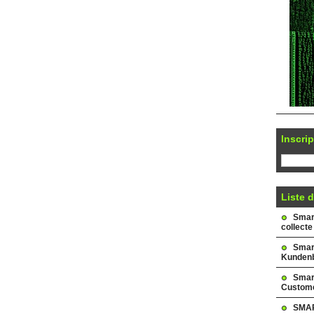
Inscrip
Liste d
Smark
collecte
Smar
Kundenb
Smar
Custome
SMAR