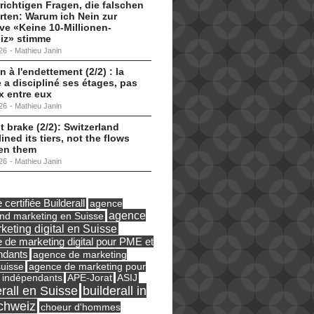
 richtigen Fragen, die falschen
ten: Warum ich Nein zur
tive «Keine 10-Millionen-
iz» stimme
26
-
Mathieu Janin
n à l'endettement (2/2) : la
 a discipliné ses étages, pas
ux entre eux
26
-
Mathieu Janin
t brake (2/2): Switzerland
lined its tiers, not the flows
en them
26
-
Mathieu Janin
certifiée Builderall
agence
agence
und marketing en Suisse
keting digital en Suisse
 de marketing digital pour PME et
ndants
agence de marketing
suisse
agence de marketing pour
ASIJ
 indépendants
APE-Jorat
erall en Suisse
builderall in
chweiz
choeur d'hommes