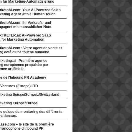
rm für Marketing-Automatisierung
tketoAI.com: Your AI-Powered Sales
keting Agent with a Human Touch
ketoAI.com: Ihr Verkaufs- und
ngagent mit menschlicher Note
TKETER.ai: AI-Powered SaaS
m for Marketing Automation
ketoAI.com : Votre agent de vente et
ng doté d'une touche humaine
keting.ai - Première agence
ng européenne propulsée par
gence artificielle
ite de l'Inbound PR Academy
 Ventures (Europe) LTD
tketing Suisse/Schweiz/Switzerland
tketing Europe/Europa
te suisse de monitoring des différents
nationaux.
ase.com – le site de la première
francophone d'inbound PR