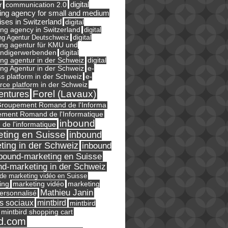
digital
r
communication 2.0
ing agency for small and medium
ises in Switzerland
digital
ng agency in Switzerland
digital
ng Agentur Deutschweiz
digital
ing agentur für KMU und
ändigerwerbenden
digital
ng agentur in der Schweiz
digital
e-
ng Agentur in der Schweiz
s platform in der Schweiz
e-
ce platform in der Schweiz
Forel (Lavaux)
entures
roupement Romand de l'Informa
ment Romand de l'Informatique
inbound
e de l'informatique
ting en Suisse
inbound
ting in der Schweiz
inbound
bound-marketing en Suisse
nd-marketing in der Schweiz
l de marketing vidéo en Suisse
ing
marketing
marketing vidéo
Mathieu Janin
ersonnalisé
s sociaux
mintbird
mintbird
mintbird shopping cart
d.com