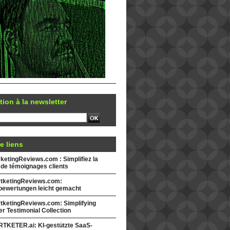
tion à la newsletter
e liens
etingReviews.com : Simplifiez la
 de témoignages clients
tketingReviews.com:
ewertungen leicht gemacht
tketingReviews.com: Simplifying
r Testimonial Collection
TKETER.ai: KI-gestützte SaaS-