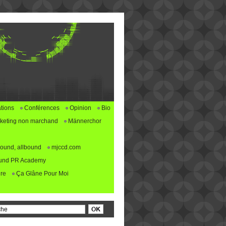
tions
Conférences
Opinion
Bio
keting non marchand
Männerchor
ound, allbound
mjccd.com
und PR Academy
re
Ça Glâne Pour Moi