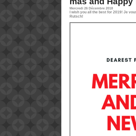
mas and Happy 
Mercredi 26 Décembre 2018
I wish you all the best for 2019! Je vo
Rutsch!