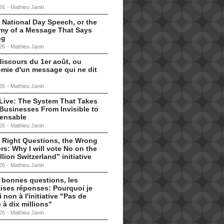
26
-
Mathieu Janin
 National Day Speech, or the
my of a Message That Says
ng
26
-
Mathieu Janin
discours du 1er août, ou
omie d'un message qui ne dit
26
-
Mathieu Janin
s Live: The System That Takes
Businesses From Invisible to
pensable
26
-
Mathieu Janin
 Right Questions, the Wrong
s: Why I will vote No on the
llion Switzerland” initiative
26
-
Mathieu Janin
 bonnes questions, les
ises réponses: Pourquoi je
i non à l'initiative "Pas de
 à dix millions"
26
-
Mathieu Janin