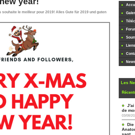
new year!
Accue
us souhaite le meilleur pour 2019! Alles Gute für 2019 und guten
Galer
Télé
Foru
Soume
Lien
Cont
Newsl
Les N
Récent
J'a
de mon
03/08/20
Die
Anatom
sagt