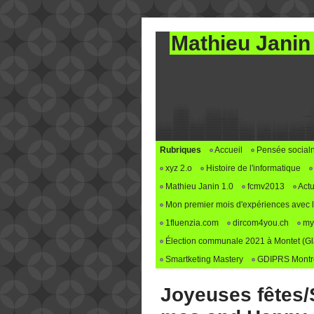
Mathieu Janin
Rubriques
Accueil
Pensée social
xyz 2.o
Histoire de l'informatique
Mathieu Janin 1.0
fcmv2013
Actu
Mon premier mois d'expériences avec le 
1fluenzia.com
dircom4you.ch
my
Élection communale 2021 à Montet (G
Smartketing Mastery
GDIPRS Montre
Joyeuses fêtes/