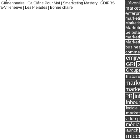
L'Aveni
|
Glânennuaire
|
Ça Glâne Pour Moi
|
Smartketing Mastery
|
GDIPRS
market
ra-Villeneuve
|
Les Pléiades
|
Bonne chaire
enterpr
marketi
Marketi
Market
Selbst
marketi
Marketi
busines
commer
emjiv
GRI
G
Groupe
histoir
marke
marke
in
PR
inbou
logicie
market
vidéo p
média
launch
mjcc