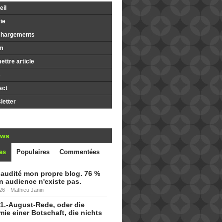
il
ie
chargements
m
ttre article
s
act
etter
ews
es
Populaires
Commentées
i audité mon propre blog. 76 %
 audience n'existe pas.
26
-
Mathieu Janin
 1.-August-Rede, oder die
ie einer Botschaft, die nichts