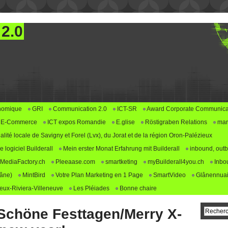
 2.0
nomique
GRI
Communication 2.0
ICT-SR
Award Corporate Communica
E-Commerce
ICT expos Romandie
E.glise
Röstigraben Relations
mar
alité locale de Savigny et Forel (Lvx), du Jorat et de la région Oron-Palézieux
logiciel Builderall
Mein erster Monat Erfahrung mit Builderall
inbound, outb
MediaFactory.ch
Pleeaase.com
smartketing
myBuilderall4you.ch
Inbo
lâne)
MintBird
Votre Plan Marketing en 1 Page
SmartVideo
Glânennuai
ux-Riviera-Villeneuve
Les Pléiades
Bonne chaire
Schöne Festtagen/Merry X-