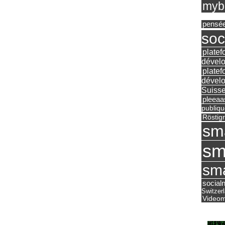
mybu
pensé
soc
platef
dévelo
platef
dévelo
Suisse
pleea
publiqu
Röstig
sm
sm
sma
social
Switzer
Videom