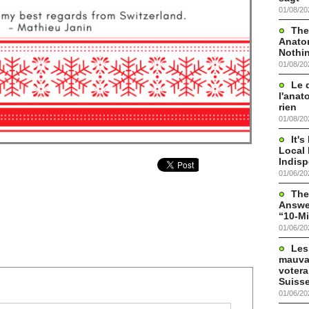
01/08/20
The
Anato
Nothi
01/08/20
Le 
l'anat
rien
01/08/20
It'
Local 
Indis
01/06/20
The
Answer
“10-Mi
01/06/20
Les
mauva
votera
Suisse
01/06/20