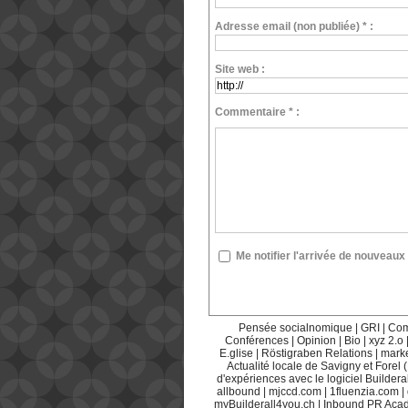
Adresse email (non publiée) * :
Site web :
Commentaire * :
Me notifier l'arrivée de nouvea
Pensée socialnomique
|
GRI
|
Com
Conférences
|
Opinion
|
Bio
|
xyz 2.o
E.glise
|
Röstigraben Relations
|
mark
Actualité locale de Savigny et Forel 
d'expériences avec le logiciel Builderal
allbound
|
mjccd.com
|
1fluenzia.com
|
myBuilderall4you.ch
|
Inbound PR Aca