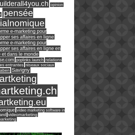
ilderall4you.ch
opinion
pensée
e
ialnomique
orme e-marketing pour
pper ses affaires en ligne
orme e-marketing pour
pper ses affaires en ligne en
 et dans le monde
ase.com
relations
poplinks launch
es entrantes
réseaux sociaux
Savigny
raben
artketing
artketing.ch
rtketing.eu
nomique
video marketing software in
land
videomarketing
arketing