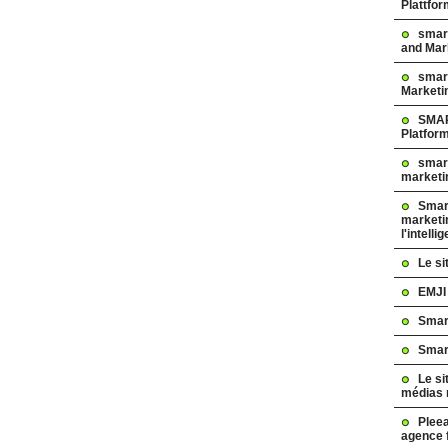
Plattfo
smar
and Mar
smart
Marketi
SMAR
Platfor
smart
marketi
Smart
marketi
l'intelli
Le s
EMJI
Smar
Smar
Le si
médias 
Pleea
agence 