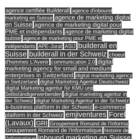
agence certifiée Builderall
agence d'inbound
agence de marketing digital
marketing en Suisse
en Suisse
agence de marketing digital pour
PME et indépendants
agence de marketing digital
suisse
agence de marketing pour PME et
builderall en
indépendants
ASIJ
APE-Jorat
Suisse
builderall in der Schweiz
choeur
digital
d'hommes L'Avenir
communication 2.0
marketing agency for small and medium
enterprises in Switzerland
digital marketing agency
in Switzerland
digital Marketing Agentur Deutschweiz
digital Marketing agentur für KMU und
Selbständigerwerbenden
digital marketing agentur in
digital Marketing Agentur in der Schweiz
der Schweiz
e-business platform in der Schweiz
e-commerce
Forel
emjiventures
platform in der Schweiz
(Lavaux)
GRI
Groupement Romand de l'Informa
Groupement Romand de l'Informatique
histoire de
inbound marketing en Suisse
l'informatique