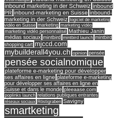
inbound marketing in der Schweiz
inbound
PR
inbound-marketing en Suisse
inbound-
marketing in der Schweiz
logiciel de marketing
marketing
vidéo en Suisse
marketing vidéo
Mathieu Janin
marketing vidéo personnalisé
médias sociaux
mintbird
mintbird launch
mintbird
mjccd.com
shopping cart
mybuilderall4you.ch
pensée
opinion
pensée socialnomique
plateforme e-marketing pour développer
ses affaires en ligne
plateforme e-marketing
pour développer ses affaires en ligne en
Suisse et dans le monde
pleeaase.com
relations publiques entrantes
poplinks launch
Savigny
réseaux sociaux
Röstigraben
smartketing