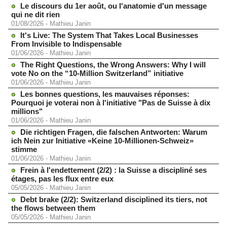
Le discours du 1er août, ou l'anatomie d'un message
qui ne dit rien
01/08/2026
-
Mathieu Janin
It's Live: The System That Takes Local Businesses
From Invisible to Indispensable
01/06/2026
-
Mathieu Janin
The Right Questions, the Wrong Answers: Why I will
vote No on the “10-Million Switzerland” initiative
01/06/2026
-
Mathieu Janin
Les bonnes questions, les mauvaises réponses:
Pourquoi je voterai non à l'initiative "Pas de Suisse à dix
millions"
01/06/2026
-
Mathieu Janin
Die richtigen Fragen, die falschen Antworten: Warum
ich Nein zur Initiative «Keine 10-Millionen-Schweiz»
stimme
01/06/2026
-
Mathieu Janin
Frein à l'endettement (2/2) : la Suisse a discipliné ses
étages, pas les flux entre eux
05/05/2026
-
Mathieu Janin
Debt brake (2/2): Switzerland disciplined its tiers, not
the flows between them
05/05/2026
-
Mathieu Janin