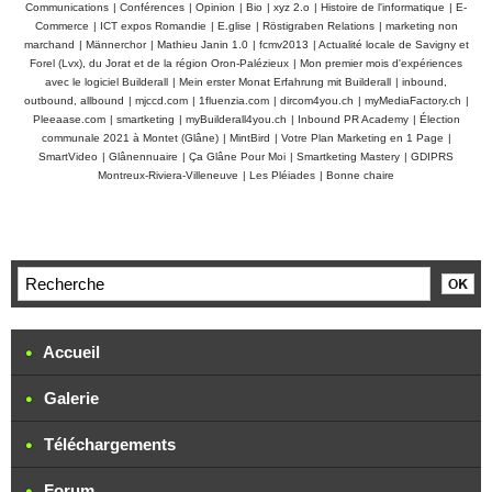
Communications
|
Conférences
|
Opinion
|
Bio
|
xyz 2.o
|
Histoire de l'informatique
|
E-
Commerce
|
ICT expos Romandie
|
E.glise
|
Röstigraben Relations
|
marketing non
marchand
|
Männerchor
|
Mathieu Janin 1.0
|
fcmv2013
|
Actualité locale de Savigny et
Forel (Lvx), du Jorat et de la région Oron-Palézieux
|
Mon premier mois d'expériences
avec le logiciel Builderall
|
Mein erster Monat Erfahrung mit Builderall
|
inbound,
outbound, allbound
|
mjccd.com
|
1fluenzia.com
|
dircom4you.ch
|
myMediaFactory.ch
|
Pleeaase.com
|
smartketing
|
myBuilderall4you.ch
|
Inbound PR Academy
|
Élection
communale 2021 à Montet (Glâne)
|
MintBird
|
Votre Plan Marketing en 1 Page
|
SmartVideo
|
Glânennuaire
|
Ça Glâne Pour Moi
|
Smartketing Mastery
|
GDIPRS
Montreux-Riviera-Villeneuve
|
Les Pléiades
|
Bonne chaire
Accueil
Galerie
Téléchargements
Forum