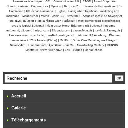
Pensée socialnomique
|
GRI
|
Communication 2.0
|
ICT-SR
|
Award Corporate
Communications
|
Conférences
|
Opinion
|
Bio
|
xyz 2.o
|
Histoire de l'informatique
|
E-
Commerce
|
ICT expos Romandie
|
E.glise
|
Röstigraben Relations
|
marketing non
marchand
|
Männerchor
|
Mathieu Janin 1.0
|
fcmv2013
|
Actualité locale de Savigny et
Forel (Lvx), du Jorat et de la région Oron-Palézieux
|
Mon premier mois d'expériences
avec le logiciel Builderall
|
Mein erster Monat Erfahrung mit Builderall
|
inbound,
outbound, allbound
|
mjccd.com
|
1fluenzia.com
|
dircom4you.ch
|
myMediaFactory.ch
|
Pleeaase.com
|
smartketing
|
myBuilderall4you.ch
|
Inbound PR Academy
|
Élection
communale 2021 à Montet (Glâne)
|
MintBird
|
Votre Plan Marketing en 1 Page
|
SmartVideo
|
Glânennuaire
|
Ça Glâne Pour Moi
|
Smartketing Mastery
|
GDIPRS
Montreux-Riviera-Villeneuve
|
Les Pléiades
|
Bonne chaire
Accueil
Galerie
Téléchargements