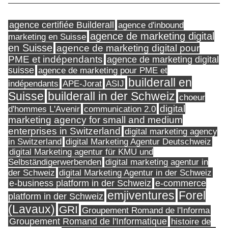
agence certifiée Builderall
agence d'inbound
agence de marketing digital
marketing en Suisse
en Suisse
agence de marketing digital pour
PME et indépendants
agence de marketing digital
suisse
agence de marketing pour PME et
builderall en
indépendants
ASIJ
APE-Jorat
Suisse
builderall in der Schweiz
choeur
digital
d'hommes L'Avenir
communication 2.0
marketing agency for small and medium
enterprises in Switzerland
digital marketing agency
in Switzerland
digital Marketing Agentur Deutschweiz
digital Marketing agentur für KMU und
Selbständigerwerbenden
digital marketing agentur in
digital Marketing Agentur in der Schweiz
der Schweiz
e-business platform in der Schweiz
e-commerce
Forel
emjiventures
platform in der Schweiz
(Lavaux)
GRI
Groupement Romand de l'Informa
Groupement Romand de l'Informatique
histoire de