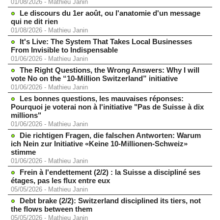
01/08/2026
-
Mathieu Janin
Le discours du 1er août, ou l'anatomie d'un message
qui ne dit rien
01/08/2026
-
Mathieu Janin
It's Live: The System That Takes Local Businesses
From Invisible to Indispensable
01/06/2026
-
Mathieu Janin
The Right Questions, the Wrong Answers: Why I will
vote No on the “10-Million Switzerland” initiative
01/06/2026
-
Mathieu Janin
Les bonnes questions, les mauvaises réponses:
Pourquoi je voterai non à l'initiative "Pas de Suisse à dix
millions"
01/06/2026
-
Mathieu Janin
Die richtigen Fragen, die falschen Antworten: Warum
ich Nein zur Initiative «Keine 10-Millionen-Schweiz»
stimme
01/06/2026
-
Mathieu Janin
Frein à l'endettement (2/2) : la Suisse a discipliné ses
étages, pas les flux entre eux
05/05/2026
-
Mathieu Janin
Debt brake (2/2): Switzerland disciplined its tiers, not
the flows between them
05/05/2026
-
Mathieu Janin