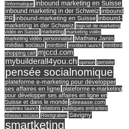
inbound marketing en Suisse
l'informatique
inbound marketing in der Schweiz
inbound
PR
inbound-marketing en Suisse
inbound-
marketing in der Schweiz
logiciel de marketing
marketing
vidéo en Suisse
marketing vidéo
Mathieu Janin
marketing vidéo personnalisé
médias sociaux
mintbird
mintbird launch
mintbird
mjccd.com
shopping cart
mybuilderall4you.ch
pensée
opinion
pensée socialnomique
plateforme e-marketing pour développer
ses affaires en ligne
plateforme e-marketing
pour développer ses affaires en ligne en
Suisse et dans le monde
pleeaase.com
relations publiques entrantes
poplinks launch
Savigny
réseaux sociaux
Röstigraben
smartketing