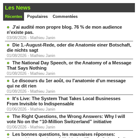
Les News
Récentes
Populaires
Commentées
J'ai audité mon propre blog. 76 % de mon audience
n'existe pas.
03/08/2026
-
Mathieu Janin
Die 1.-August-Rede, oder die Anatomie einer Botschaft,
die nichts sagt
01/08/2026
-
Mathieu Janin
The National Day Speech, or the Anatomy of a Message
That Says Nothing
01/08/2026
-
Mathieu Janin
Le discours du 1er août, ou l'anatomie d'un message
qui ne dit rien
01/08/2026
-
Mathieu Janin
It's Live: The System That Takes Local Businesses
From Invisible to Indispensable
01/06/2026
-
Mathieu Janin
The Right Questions, the Wrong Answers: Why I will
vote No on the “10-Million Switzerland” initiative
01/06/2026
-
Mathieu Janin
Les bonnes questions, les mauvaises réponses: