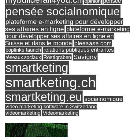
pensée
opinion
pensée socialnomique
plateforme e-marketing pour développer
ses affaires en ligne
plateforme e-marketing
pour développer ses affaires en ligne en
Suisse et dans le monde
pleeaase.com
relations publiques entrantes
poplinks launch
Savigny
réseaux sociaux
Röstigraben
smartketing
smartketing.ch
smartketing.eu
socialnomique
video marketing software in Switzerland
videomarketing
Videomarketing