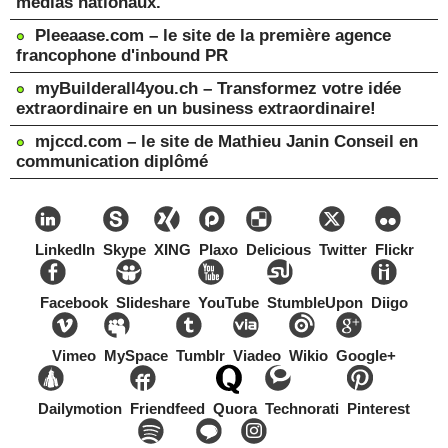
médias nationaux.
Pleeaase.com – le site de la première agence
francophone d'inbound PR
myBuilderall4you.ch – Transformez votre idée
extraordinaire en un business extraordinaire!
mjccd.com – le site de Mathieu Janin Conseil en
communication diplômé
LinkedIn
Skype
XING
Plaxo
Delicious
Twitter
Flickr
Facebook
Slideshare
YouTube
StumbleUpon
Diigo
Vimeo
MySpace
Tumblr
Viadeo
Wikio
Google+
Dailymotion
Friendfeed
Quora
Technorati
Pinterest