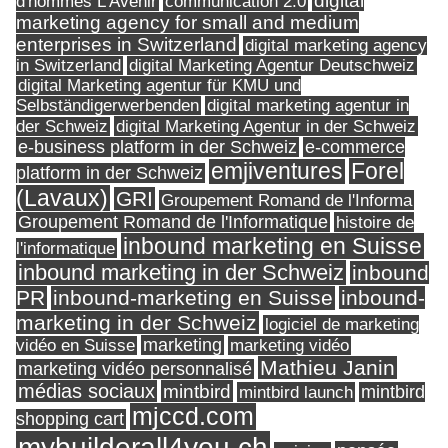
digital
d'hommes L'Avenir
communication 2.0
marketing agency for small and medium
enterprises in Switzerland
digital marketing agency
in Switzerland
digital Marketing Agentur Deutschweiz
digital Marketing agentur für KMU und
Selbständigerwerbenden
digital marketing agentur in
digital Marketing Agentur in der Schweiz
der Schweiz
e-business platform in der Schweiz
e-commerce
Forel
emjiventures
platform in der Schweiz
(Lavaux)
GRI
Groupement Romand de l'Informa
Groupement Romand de l'Informatique
histoire de
inbound marketing en Suisse
l'informatique
inbound marketing in der Schweiz
inbound
PR
inbound-marketing en Suisse
inbound-
marketing in der Schweiz
logiciel de marketing
marketing
vidéo en Suisse
marketing vidéo
Mathieu Janin
marketing vidéo personnalisé
médias sociaux
mintbird
mintbird launch
mintbird
mjccd.com
shopping cart
mybuilderall4you.ch