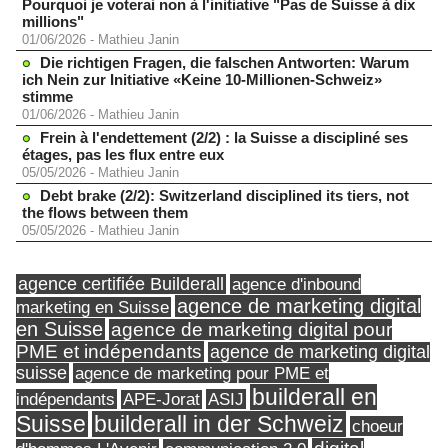
Pourquoi je voterai non à l'initiative "Pas de Suisse à dix
millions"
01/06/2026
-
Mathieu Janin
Die richtigen Fragen, die falschen Antworten: Warum
ich Nein zur Initiative «Keine 10-Millionen-Schweiz»
stimme
01/06/2026
-
Mathieu Janin
Frein à l'endettement (2/2) : la Suisse a discipliné ses
étages, pas les flux entre eux
05/05/2026
-
Mathieu Janin
Debt brake (2/2): Switzerland disciplined its tiers, not
the flows between them
05/05/2026
-
Mathieu Janin
agence certifiée Builderall
agence d'inbound
agence de marketing digital
marketing en Suisse
en Suisse
agence de marketing digital pour
PME et indépendants
agence de marketing digital
suisse
agence de marketing pour PME et
builderall en
indépendants
ASIJ
APE-Jorat
Suisse
builderall in der Schweiz
choeur