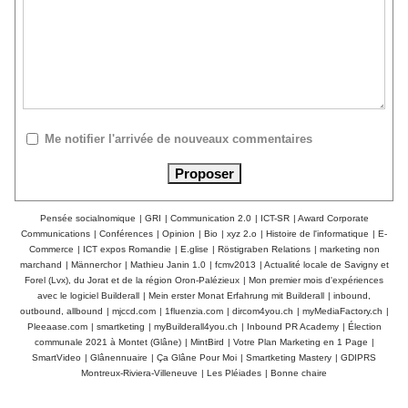
Me notifier l'arrivée de nouveaux commentaires
Pensée socialnomique
|
GRI
|
Communication 2.0
|
ICT-SR
|
Award Corporate
Communications
|
Conférences
|
Opinion
|
Bio
|
xyz 2.o
|
Histoire de l'informatique
|
E-
Commerce
|
ICT expos Romandie
|
E.glise
|
Röstigraben Relations
|
marketing non
marchand
|
Männerchor
|
Mathieu Janin 1.0
|
fcmv2013
|
Actualité locale de Savigny et
Forel (Lvx), du Jorat et de la région Oron-Palézieux
|
Mon premier mois d'expériences
avec le logiciel Builderall
|
Mein erster Monat Erfahrung mit Builderall
|
inbound,
outbound, allbound
|
mjccd.com
|
1fluenzia.com
|
dircom4you.ch
|
myMediaFactory.ch
|
Pleeaase.com
|
smartketing
|
myBuilderall4you.ch
|
Inbound PR Academy
|
Élection
communale 2021 à Montet (Glâne)
|
MintBird
|
Votre Plan Marketing en 1 Page
|
SmartVideo
|
Glânennuaire
|
Ça Glâne Pour Moi
|
Smartketing Mastery
|
GDIPRS
Montreux-Riviera-Villeneuve
|
Les Pléiades
|
Bonne chaire