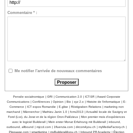
Commentaire * :
Me notifier l'arrivée de nouveaux commentaires
Pensée socialnomique
|
GRI
|
Communication 2.0
|
ICT-SR
|
Award Corporate
Communications
|
Conférences
|
Opinion
|
Bio
|
xyz 2.o
|
Histoire de l'informatique
|
E-
Commerce
|
ICT expos Romandie
|
E.glise
|
Röstigraben Relations
|
marketing non
marchand
|
Männerchor
|
Mathieu Janin 1.0
|
fcmv2013
|
Actualité locale de Savigny et
Forel (Lvx), du Jorat et de la région Oron-Palézieux
|
Mon premier mois d'expériences
avec le logiciel Builderall
|
Mein erster Monat Erfahrung mit Builderall
|
inbound,
outbound, allbound
|
mjccd.com
|
1fluenzia.com
|
dircom4you.ch
|
myMediaFactory.ch
|
Pleeaase.com
|
smartketing
|
myBuilderall4you.ch
|
Inbound PR Academy
|
Élection