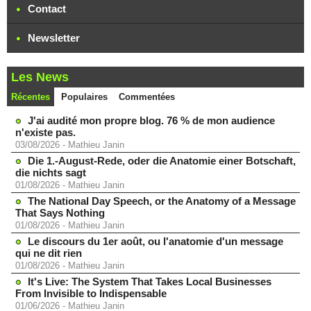
Contact
Newsletter
Les News
Récentes
Populaires
Commentées
J'ai audité mon propre blog. 76 % de mon audience
n'existe pas.
03/08/2026
-
Mathieu Janin
Die 1.-August-Rede, oder die Anatomie einer Botschaft,
die nichts sagt
01/08/2026
-
Mathieu Janin
The National Day Speech, or the Anatomy of a Message
That Says Nothing
01/08/2026
-
Mathieu Janin
Le discours du 1er août, ou l'anatomie d'un message
qui ne dit rien
01/08/2026
-
Mathieu Janin
It's Live: The System That Takes Local Businesses
From Invisible to Indispensable
01/06/2026
-
Mathieu Janin