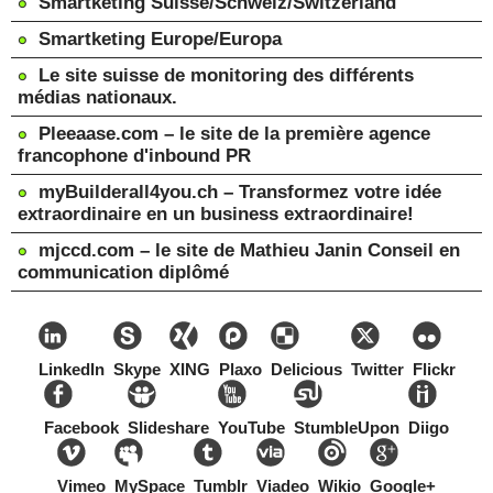
Smartketing Suisse/Schweiz/Switzerland
Smartketing Europe/Europa
Le site suisse de monitoring des différents
médias nationaux.
Pleeaase.com – le site de la première agence
francophone d'inbound PR
myBuilderall4you.ch – Transformez votre idée
extraordinaire en un business extraordinaire!
mjccd.com – le site de Mathieu Janin Conseil en
communication diplômé
LinkedIn
Skype
XING
Plaxo
Delicious
Twitter
Flickr
Facebook
Slideshare
YouTube
StumbleUpon
Diigo
Vimeo
MySpace
Tumblr
Viadeo
Wikio
Google+