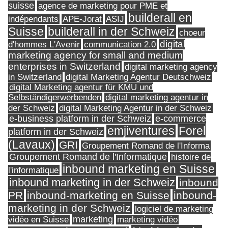
suisse
agence de marketing pour PME et
builderall en
indépendants
ASIJ
APE-Jorat
Suisse
builderall in der Schweiz
choeur
digital
d'hommes L'Avenir
communication 2.0
marketing agency for small and medium
enterprises in Switzerland
digital marketing agency
in Switzerland
digital Marketing Agentur Deutschweiz
digital Marketing agentur für KMU und
Selbständigerwerbenden
digital marketing agentur in
digital Marketing Agentur in der Schweiz
der Schweiz
e-business platform in der Schweiz
e-commerce
Forel
emjiventures
platform in der Schweiz
(Lavaux)
GRI
Groupement Romand de l'Informa
Groupement Romand de l'Informatique
histoire de
inbound marketing en Suisse
l'informatique
inbound marketing in der Schweiz
inbound
PR
inbound-marketing en Suisse
inbound-
marketing in der Schweiz
logiciel de marketing
marketing
vidéo en Suisse
marketing vidéo