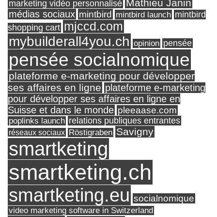
Mathieu Janin
marketing vidéo personnalisé
médias sociaux
mintbird
mintbird launch
mintbird
mjccd.com
shopping cart
mybuilderall4you.ch
pensée
opinion
pensée socialnomique
plateforme e-marketing pour développer
ses affaires en ligne
plateforme e-marketing
pour développer ses affaires en ligne en
Suisse et dans le monde
pleeaase.com
relations publiques entrantes
poplinks launch
Savigny
réseaux sociaux
Röstigraben
smartketing
smartketing.ch
smartketing.eu
socialnomique
video marketing software in Switzerland