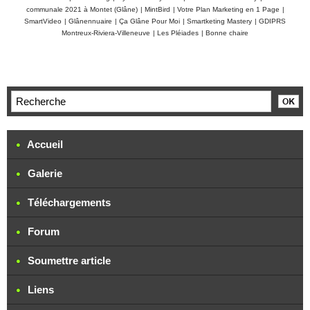
communale 2021 à Montet (Glâne)
|
MintBird
|
Votre Plan Marketing en 1 Page
|
SmartVideo
|
Glânennuaire
|
Ça Glâne Pour Moi
|
Smartketing Mastery
|
GDIPRS
Montreux-Riviera-Villeneuve
|
Les Pléiades
|
Bonne chaire
Accueil
Galerie
Téléchargements
Forum
Soumettre article
Liens