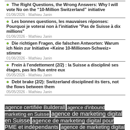
The Right Questions, the Wrong Answers: Why I will
vote No on the “10-Million Switzerland” initiative
01/06/2026
-
Mathieu Janin
Les bonnes questions, les mauvaises réponses:
Pourquoi je voterai non à l'initiative "Pas de Suisse à dix
millions"
01/06/2026
-
Mathieu Janin
Die richtigen Fragen, die falschen Antworten: Warum
ich Nein zur Initiative «Keine 10-Millionen-Schweiz»
stimme
01/06/2026
-
Mathieu Janin
Frein à l'endettement (2/2) : la Suisse a discipliné ses
étages, pas les flux entre eux
05/05/2026
-
Mathieu Janin
Debt brake (2/2): Switzerland disciplined its tiers, not
the flows between them
05/05/2026
-
Mathieu Janin
agence certifiée Builderall
agence d'inbound
agence de marketing digital
marketing en Suisse
en Suisse
agence de marketing digital pour
PME et indépendants
agence de marketing digital