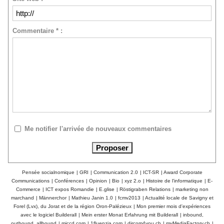
Commentaire * :
Me notifier l'arrivée de nouveaux commentaires
Pensée socialnomique
|
GRI
|
Communication 2.0
|
ICT-SR
|
Award Corporate
Communications
|
Conférences
|
Opinion
|
Bio
|
xyz 2.o
|
Histoire de l'informatique
|
E-
Commerce
|
ICT expos Romandie
|
E.glise
|
Röstigraben Relations
|
marketing non
marchand
|
Männerchor
|
Mathieu Janin 1.0
|
fcmv2013
|
Actualité locale de Savigny et
Forel (Lvx), du Jorat et de la région Oron-Palézieux
|
Mon premier mois d'expériences
avec le logiciel Builderall
|
Mein erster Monat Erfahrung mit Builderall
|
inbound,
outbound, allbound
|
mjccd.com
|
1fluenzia.com
|
dircom4you.ch
|
myMediaFactory.ch
|