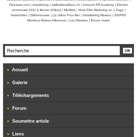
Pleeaase.com
|
smartketing
|
myBuilderall4you.ch
|
Inbound PR Academy
|
Élection
communale 2021 à Montet (Glâne)
|
MintBird
|
Votre Plan Marketing en 1 Page
|
SmartVideo
|
Glânennuaire
|
Ça Glâne Pour Moi
|
Smartketing Mastery
|
GDIPRS
Montreux-Riviera-Villeneuve
|
Les Pléiades
|
Bonne chaire
Accueil
Galerie
Téléchargements
Forum
Soumettre article
Liens