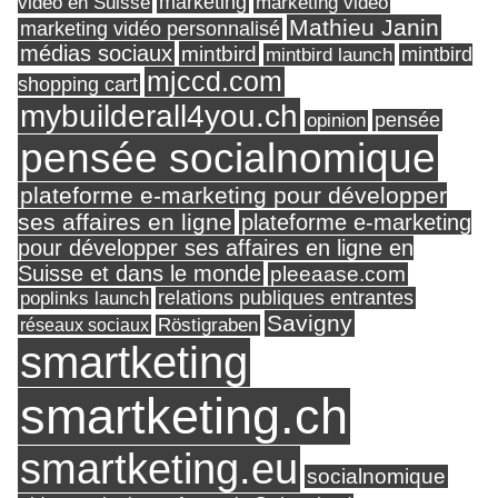
marketing
vidéo en Suisse
marketing vidéo
Mathieu Janin
marketing vidéo personnalisé
médias sociaux
mintbird
mintbird launch
mintbird
mjccd.com
shopping cart
mybuilderall4you.ch
pensée
opinion
pensée socialnomique
plateforme e-marketing pour développer
ses affaires en ligne
plateforme e-marketing
pour développer ses affaires en ligne en
Suisse et dans le monde
pleeaase.com
relations publiques entrantes
poplinks launch
Savigny
réseaux sociaux
Röstigraben
smartketing
smartketing.ch
smartketing.eu
socialnomique