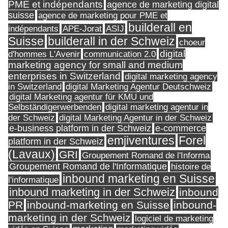
PME et indépendants
agence de marketing digital
suisse
agence de marketing pour PME et
builderall en
indépendants
ASIJ
APE-Jorat
Suisse
builderall in der Schweiz
choeur
digital
d'hommes L'Avenir
communication 2.0
marketing agency for small and medium
enterprises in Switzerland
digital marketing agency
in Switzerland
digital Marketing Agentur Deutschweiz
digital Marketing agentur für KMU und
Selbständigerwerbenden
digital marketing agentur in
digital Marketing Agentur in der Schweiz
der Schweiz
e-business platform in der Schweiz
e-commerce
Forel
emjiventures
platform in der Schweiz
(Lavaux)
GRI
Groupement Romand de l'Informa
Groupement Romand de l'Informatique
histoire de
inbound marketing en Suisse
l'informatique
inbound marketing in der Schweiz
inbound
PR
inbound-marketing en Suisse
inbound-
marketing in der Schweiz
logiciel de marketing