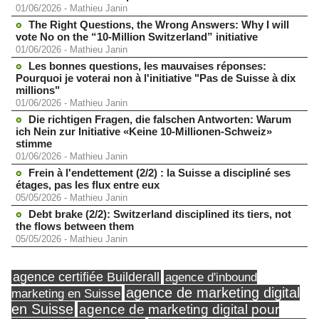
01/06/2026
-
Mathieu Janin
The Right Questions, the Wrong Answers: Why I will
vote No on the “10-Million Switzerland” initiative
01/06/2026
-
Mathieu Janin
Les bonnes questions, les mauvaises réponses:
Pourquoi je voterai non à l'initiative "Pas de Suisse à dix
millions"
01/06/2026
-
Mathieu Janin
Die richtigen Fragen, die falschen Antworten: Warum
ich Nein zur Initiative «Keine 10-Millionen-Schweiz»
stimme
01/06/2026
-
Mathieu Janin
Frein à l'endettement (2/2) : la Suisse a discipliné ses
étages, pas les flux entre eux
05/05/2026
-
Mathieu Janin
Debt brake (2/2): Switzerland disciplined its tiers, not
the flows between them
05/05/2026
-
Mathieu Janin
agence certifiée Builderall
agence d'inbound
agence de marketing digital
marketing en Suisse
en Suisse
agence de marketing digital pour