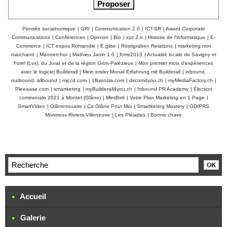
Pensée socialnomique
|
GRI
|
Communication 2.0
|
ICT-SR
|
Award Corporate
Communications
|
Conférences
|
Opinion
|
Bio
|
xyz 2.o
|
Histoire de l'informatique
|
E-
Commerce
|
ICT expos Romandie
|
E.glise
|
Röstigraben Relations
|
marketing non
marchand
|
Männerchor
|
Mathieu Janin 1.0
|
fcmv2013
|
Actualité locale de Savigny et
Forel (Lvx), du Jorat et de la région Oron-Palézieux
|
Mon premier mois d'expériences
avec le logiciel Builderall
|
Mein erster Monat Erfahrung mit Builderall
|
inbound,
outbound, allbound
|
mjccd.com
|
1fluenzia.com
|
dircom4you.ch
|
myMediaFactory.ch
|
Pleeaase.com
|
smartketing
|
myBuilderall4you.ch
|
Inbound PR Academy
|
Élection
communale 2021 à Montet (Glâne)
|
MintBird
|
Votre Plan Marketing en 1 Page
|
SmartVideo
|
Glânennuaire
|
Ça Glâne Pour Moi
|
Smartketing Mastery
|
GDIPRS
Montreux-Riviera-Villeneuve
|
Les Pléiades
|
Bonne chaire
Accueil
Galerie