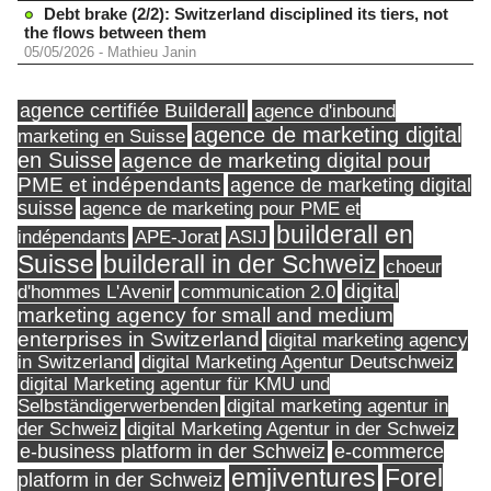
Debt brake (2/2): Switzerland disciplined its tiers, not
the flows between them
05/05/2026
-
Mathieu Janin
agence certifiée Builderall
agence d'inbound
agence de marketing digital
marketing en Suisse
en Suisse
agence de marketing digital pour
PME et indépendants
agence de marketing digital
suisse
agence de marketing pour PME et
builderall en
indépendants
ASIJ
APE-Jorat
Suisse
builderall in der Schweiz
choeur
digital
d'hommes L'Avenir
communication 2.0
marketing agency for small and medium
enterprises in Switzerland
digital marketing agency
in Switzerland
digital Marketing Agentur Deutschweiz
digital Marketing agentur für KMU und
Selbständigerwerbenden
digital marketing agentur in
digital Marketing Agentur in der Schweiz
der Schweiz
e-business platform in der Schweiz
e-commerce
Forel
emjiventures
platform in der Schweiz