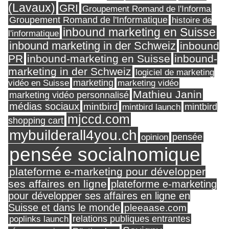
(Lavaux)
GRI
Groupement Romand de l'Informa
Groupement Romand de l'Informatique
histoire de
inbound marketing en Suisse
l'informatique
inbound marketing in der Schweiz
inbound
PR
inbound-marketing en Suisse
inbound-
marketing in der Schweiz
logiciel de marketing
marketing
vidéo en Suisse
marketing vidéo
Mathieu Janin
marketing vidéo personnalisé
médias sociaux
mintbird
mintbird launch
mintbird
mjccd.com
shopping cart
mybuilderall4you.ch
pensée
opinion
pensée socialnomique
plateforme e-marketing pour développer
ses affaires en ligne
plateforme e-marketing
pour développer ses affaires en ligne en
Suisse et dans le monde
pleeaase.com
relations publiques entrantes
poplinks launch