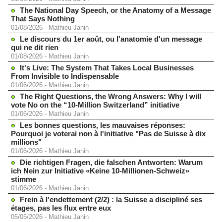
The National Day Speech, or the Anatomy of a Message
That Says Nothing
01/08/2026
-
Mathieu Janin
Le discours du 1er août, ou l'anatomie d'un message
qui ne dit rien
01/08/2026
-
Mathieu Janin
It's Live: The System That Takes Local Businesses
From Invisible to Indispensable
01/06/2026
-
Mathieu Janin
The Right Questions, the Wrong Answers: Why I will
vote No on the “10-Million Switzerland” initiative
01/06/2026
-
Mathieu Janin
Les bonnes questions, les mauvaises réponses:
Pourquoi je voterai non à l'initiative "Pas de Suisse à dix
millions"
01/06/2026
-
Mathieu Janin
Die richtigen Fragen, die falschen Antworten: Warum
ich Nein zur Initiative «Keine 10-Millionen-Schweiz»
stimme
01/06/2026
-
Mathieu Janin
Frein à l'endettement (2/2) : la Suisse a discipliné ses
étages, pas les flux entre eux
05/05/2026
-
Mathieu Janin