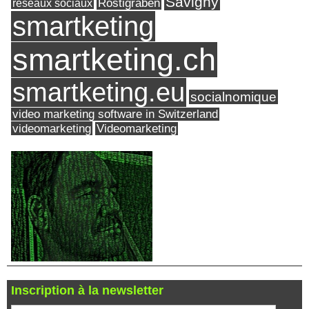
Savigny
réseaux sociaux
Röstigraben
smartketing
smartketing.ch
smartketing.eu
socialnomique
video marketing software in Switzerland
videomarketing
Videomarketing
Inscription à la newsletter