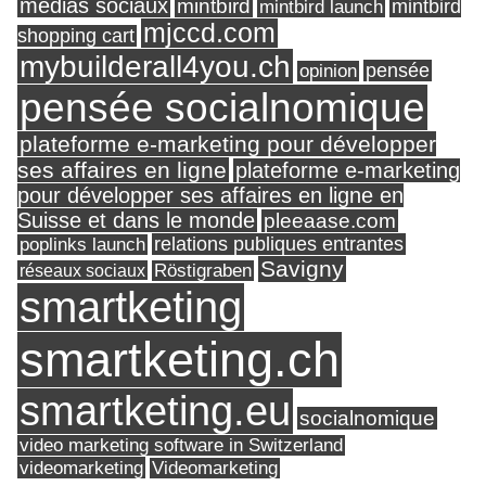
médias sociaux
mintbird
mintbird launch
mintbird
mjccd.com
shopping cart
mybuilderall4you.ch
pensée
opinion
pensée socialnomique
plateforme e-marketing pour développer
ses affaires en ligne
plateforme e-marketing
pour développer ses affaires en ligne en
Suisse et dans le monde
pleeaase.com
relations publiques entrantes
poplinks launch
Savigny
réseaux sociaux
Röstigraben
smartketing
smartketing.ch
smartketing.eu
socialnomique
video marketing software in Switzerland
videomarketing
Videomarketing