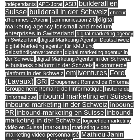
builderall en
indépendants
ASIJ
APE-Jorat
Suisse
builderall in der Schweiz
choeur
digital
d'hommes L'Avenir
communication 2.0
marketing agency for small and medium
enterprises in Switzerland
digital marketing agency
in Switzerland
digital Marketing Agentur Deutschweiz
digital Marketing agentur für KMU und
Selbständigerwerbenden
digital marketing agentur in
digital Marketing Agentur in der Schweiz
der Schweiz
e-business platform in der Schweiz
e-commerce
Forel
emjiventures
platform in der Schweiz
(Lavaux)
GRI
Groupement Romand de l'Informa
Groupement Romand de l'Informatique
histoire de
inbound marketing en Suisse
l'informatique
inbound marketing in der Schweiz
inbound
PR
inbound-marketing en Suisse
inbound-
marketing in der Schweiz
logiciel de marketing
marketing
vidéo en Suisse
marketing vidéo
Mathieu Janin
marketing vidéo personnalisé