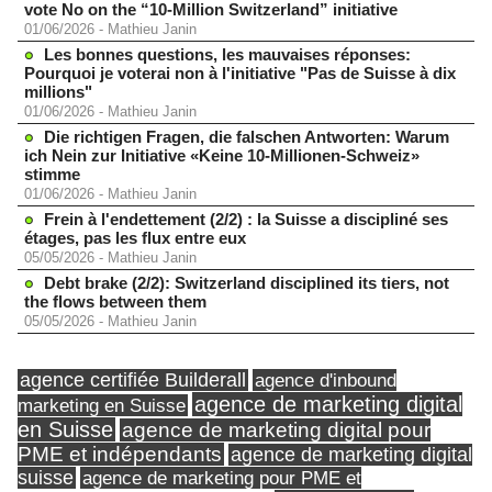
vote No on the “10-Million Switzerland” initiative
01/06/2026
-
Mathieu Janin
Les bonnes questions, les mauvaises réponses:
Pourquoi je voterai non à l'initiative "Pas de Suisse à dix
millions"
01/06/2026
-
Mathieu Janin
Die richtigen Fragen, die falschen Antworten: Warum
ich Nein zur Initiative «Keine 10-Millionen-Schweiz»
stimme
01/06/2026
-
Mathieu Janin
Frein à l'endettement (2/2) : la Suisse a discipliné ses
étages, pas les flux entre eux
05/05/2026
-
Mathieu Janin
Debt brake (2/2): Switzerland disciplined its tiers, not
the flows between them
05/05/2026
-
Mathieu Janin
agence certifiée Builderall
agence d'inbound
agence de marketing digital
marketing en Suisse
en Suisse
agence de marketing digital pour
PME et indépendants
agence de marketing digital
suisse
agence de marketing pour PME et