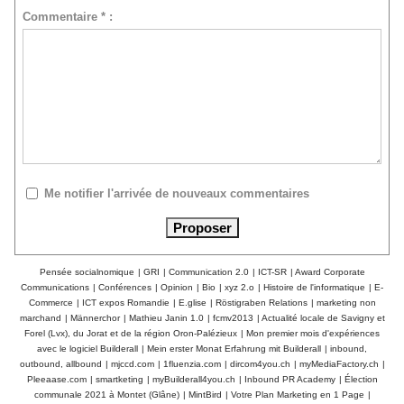
Commentaire * :
Me notifier l'arrivée de nouveaux commentaires
Pensée socialnomique
|
GRI
|
Communication 2.0
|
ICT-SR
|
Award Corporate
Communications
|
Conférences
|
Opinion
|
Bio
|
xyz 2.o
|
Histoire de l'informatique
|
E-
Commerce
|
ICT expos Romandie
|
E.glise
|
Röstigraben Relations
|
marketing non
marchand
|
Männerchor
|
Mathieu Janin 1.0
|
fcmv2013
|
Actualité locale de Savigny et
Forel (Lvx), du Jorat et de la région Oron-Palézieux
|
Mon premier mois d'expériences
avec le logiciel Builderall
|
Mein erster Monat Erfahrung mit Builderall
|
inbound,
outbound, allbound
|
mjccd.com
|
1fluenzia.com
|
dircom4you.ch
|
myMediaFactory.ch
|
Pleeaase.com
|
smartketing
|
myBuilderall4you.ch
|
Inbound PR Academy
|
Élection
communale 2021 à Montet (Glâne)
|
MintBird
|
Votre Plan Marketing en 1 Page
|