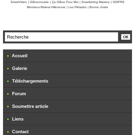
SmartVideo
|
Glânennuaire
|
Ça Glâne Pour Moi
|
Smartketing Mastery
|
GDIPRS
Montreux-Riviera-Villeneuve
|
Les Pléiades
|
Bonne chaire
Accueil
Galerie
Téléchargements
Forum
Soumettre article
Liens
Contact