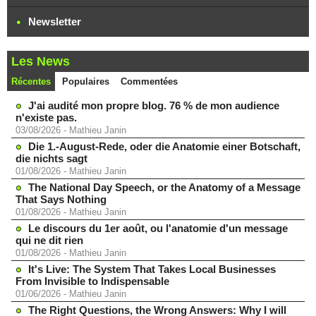
Newsletter
Les News
Récentes
Populaires
Commentées
J'ai audité mon propre blog. 76 % de mon audience
n'existe pas.
03/08/2026
-
Mathieu Janin
Die 1.-August-Rede, oder die Anatomie einer Botschaft,
die nichts sagt
01/08/2026
-
Mathieu Janin
The National Day Speech, or the Anatomy of a Message
That Says Nothing
01/08/2026
-
Mathieu Janin
Le discours du 1er août, ou l'anatomie d'un message
qui ne dit rien
01/08/2026
-
Mathieu Janin
It's Live: The System That Takes Local Businesses
From Invisible to Indispensable
01/06/2026
-
Mathieu Janin
The Right Questions, the Wrong Answers: Why I will