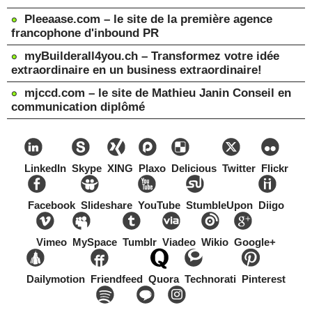
Pleeaase.com – le site de la première agence
francophone d'inbound PR
myBuilderall4you.ch – Transformez votre idée
extraordinaire en un business extraordinaire!
mjccd.com – le site de Mathieu Janin Conseil en
communication diplômé
LinkedIn
Skype
XING
Plaxo
Delicious
Twitter
Flickr
Facebook
Slideshare
YouTube
StumbleUpon
Diigo
Vimeo
MySpace
Tumblr
Viadeo
Wikio
Google+
Dailymotion
Friendfeed
Quora
Technorati
Pinterest