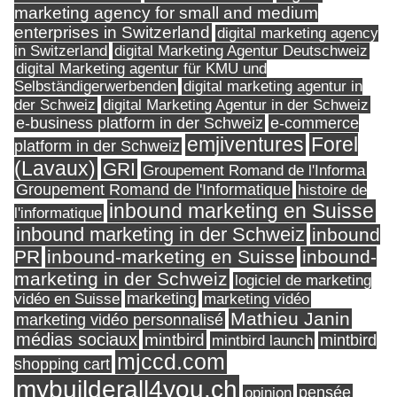
marketing agency for small and medium
enterprises in Switzerland
digital marketing agency
in Switzerland
digital Marketing Agentur Deutschweiz
digital Marketing agentur für KMU und
Selbständigerwerbenden
digital marketing agentur in
digital Marketing Agentur in der Schweiz
der Schweiz
e-business platform in der Schweiz
e-commerce
Forel
emjiventures
platform in der Schweiz
(Lavaux)
GRI
Groupement Romand de l'Informa
Groupement Romand de l'Informatique
histoire de
inbound marketing en Suisse
l'informatique
inbound marketing in der Schweiz
inbound
PR
inbound-marketing en Suisse
inbound-
marketing in der Schweiz
logiciel de marketing
marketing
vidéo en Suisse
marketing vidéo
Mathieu Janin
marketing vidéo personnalisé
médias sociaux
mintbird
mintbird launch
mintbird
mjccd.com
shopping cart
mybuilderall4you.ch
pensée
opinion