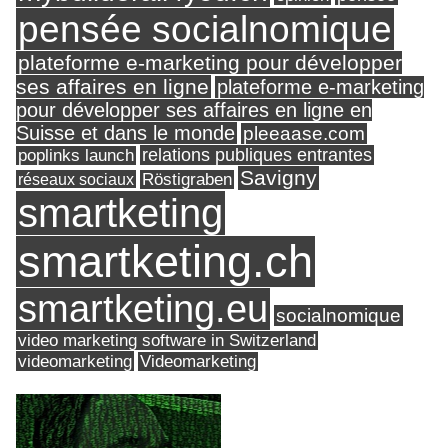
pensée socialnomique
plateforme e-marketing pour développer
ses affaires en ligne
plateforme e-marketing
pour développer ses affaires en ligne en
Suisse et dans le monde
pleeaase.com
relations publiques entrantes
poplinks launch
Savigny
réseaux sociaux
Röstigraben
smartketing
smartketing.ch
smartketing.eu
socialnomique
video marketing software in Switzerland
videomarketing
Videomarketing