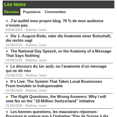
Les News
Récentes
Populaires
Commentées
J'ai audité mon propre blog. 76 % de mon audience
n'existe pas.
03/08/2026
-
Mathieu Janin
Die 1.-August-Rede, oder die Anatomie einer Botschaft,
die nichts sagt
01/08/2026
-
Mathieu Janin
The National Day Speech, or the Anatomy of a Message
That Says Nothing
01/08/2026
-
Mathieu Janin
Le discours du 1er août, ou l'anatomie d'un message
qui ne dit rien
01/08/2026
-
Mathieu Janin
It's Live: The System That Takes Local Businesses
From Invisible to Indispensable
01/06/2026
-
Mathieu Janin
The Right Questions, the Wrong Answers: Why I will
vote No on the “10-Million Switzerland” initiative
01/06/2026
-
Mathieu Janin
Les bonnes questions, les mauvaises réponses:
Pourquoi je voterai non à l'initiative "Pas de Suisse à dix