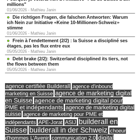
millions"
01/06/2026
-
Mathieu Janin
Die richtigen Fragen, die falschen Antworten: Warum
ich Nein zur Initiative «Keine 10-Millionen-Schweiz»
stimme
01/06/2026
-
Mathieu Janin
Frein à l'endettement (2/2) : la Suisse a discipliné ses
étages, pas les flux entre eux
05/05/2026
-
Mathieu Janin
Debt brake (2/2): Switzerland disciplined its tiers, not
the flows between them
05/05/2026
-
Mathieu Janin
agence certifiée Builderall
agence d'inbound
agence de marketing digital
marketing en Suisse
en Suisse
agence de marketing digital pour
PME et indépendants
agence de marketing digital
suisse
agence de marketing pour PME et
builderall en
indépendants
ASIJ
APE-Jorat
Suisse
builderall in der Schweiz
choeur
digital
d'hommes L'Avenir
communication 2.0