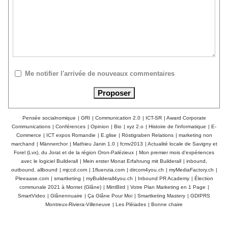
Me notifier l'arrivée de nouveaux commentaires
Pensée socialnomique
|
GRI
|
Communication 2.0
|
ICT-SR
|
Award Corporate
Communications
|
Conférences
|
Opinion
|
Bio
|
xyz 2.o
|
Histoire de l'informatique
|
E-
Commerce
|
ICT expos Romandie
|
E.glise
|
Röstigraben Relations
|
marketing non
marchand
|
Männerchor
|
Mathieu Janin 1.0
|
fcmv2013
|
Actualité locale de Savigny et
Forel (Lvx), du Jorat et de la région Oron-Palézieux
|
Mon premier mois d'expériences
avec le logiciel Builderall
|
Mein erster Monat Erfahrung mit Builderall
|
inbound,
outbound, allbound
|
mjccd.com
|
1fluenzia.com
|
dircom4you.ch
|
myMediaFactory.ch
|
Pleeaase.com
|
smartketing
|
myBuilderall4you.ch
|
Inbound PR Academy
|
Élection
communale 2021 à Montet (Glâne)
|
MintBird
|
Votre Plan Marketing en 1 Page
|
SmartVideo
|
Glânennuaire
|
Ça Glâne Pour Moi
|
Smartketing Mastery
|
GDIPRS
Montreux-Riviera-Villeneuve
|
Les Pléiades
|
Bonne chaire