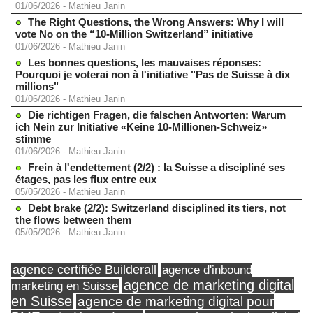
01/06/2026
-
Mathieu Janin
The Right Questions, the Wrong Answers: Why I will
vote No on the “10-Million Switzerland” initiative
01/06/2026
-
Mathieu Janin
Les bonnes questions, les mauvaises réponses:
Pourquoi je voterai non à l'initiative "Pas de Suisse à dix
millions"
01/06/2026
-
Mathieu Janin
Die richtigen Fragen, die falschen Antworten: Warum
ich Nein zur Initiative «Keine 10-Millionen-Schweiz»
stimme
01/06/2026
-
Mathieu Janin
Frein à l'endettement (2/2) : la Suisse a discipliné ses
étages, pas les flux entre eux
05/05/2026
-
Mathieu Janin
Debt brake (2/2): Switzerland disciplined its tiers, not
the flows between them
05/05/2026
-
Mathieu Janin
agence certifiée Builderall
agence d'inbound
agence de marketing digital
marketing en Suisse
en Suisse
agence de marketing digital pour