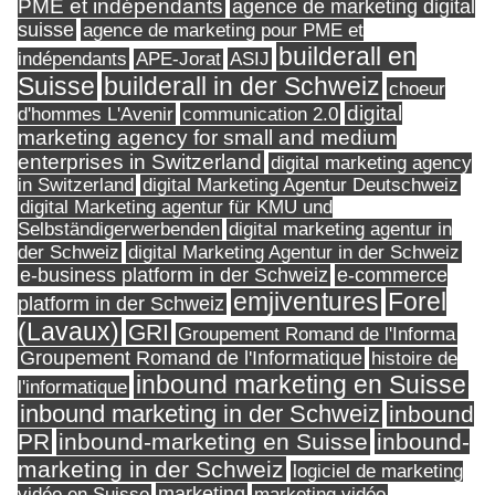
PME et indépendants
agence de marketing digital
suisse
agence de marketing pour PME et
builderall en
indépendants
ASIJ
APE-Jorat
Suisse
builderall in der Schweiz
choeur
digital
d'hommes L'Avenir
communication 2.0
marketing agency for small and medium
enterprises in Switzerland
digital marketing agency
in Switzerland
digital Marketing Agentur Deutschweiz
digital Marketing agentur für KMU und
Selbständigerwerbenden
digital marketing agentur in
digital Marketing Agentur in der Schweiz
der Schweiz
e-business platform in der Schweiz
e-commerce
Forel
emjiventures
platform in der Schweiz
(Lavaux)
GRI
Groupement Romand de l'Informa
Groupement Romand de l'Informatique
histoire de
inbound marketing en Suisse
l'informatique
inbound marketing in der Schweiz
inbound
PR
inbound-marketing en Suisse
inbound-
marketing in der Schweiz
logiciel de marketing
marketing
vidéo en Suisse
marketing vidéo