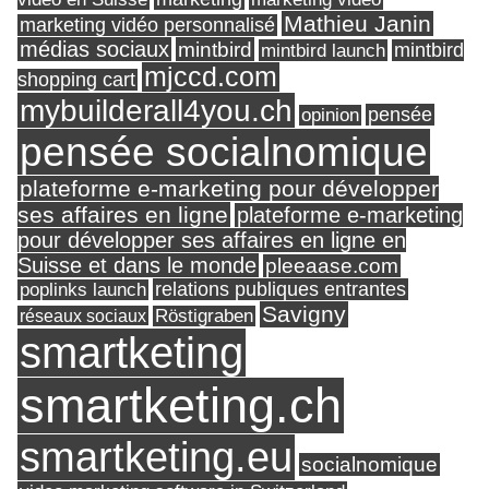
Mathieu Janin
marketing vidéo personnalisé
médias sociaux
mintbird
mintbird launch
mintbird
mjccd.com
shopping cart
mybuilderall4you.ch
pensée
opinion
pensée socialnomique
plateforme e-marketing pour développer
ses affaires en ligne
plateforme e-marketing
pour développer ses affaires en ligne en
Suisse et dans le monde
pleeaase.com
relations publiques entrantes
poplinks launch
Savigny
réseaux sociaux
Röstigraben
smartketing
smartketing.ch
smartketing.eu
socialnomique