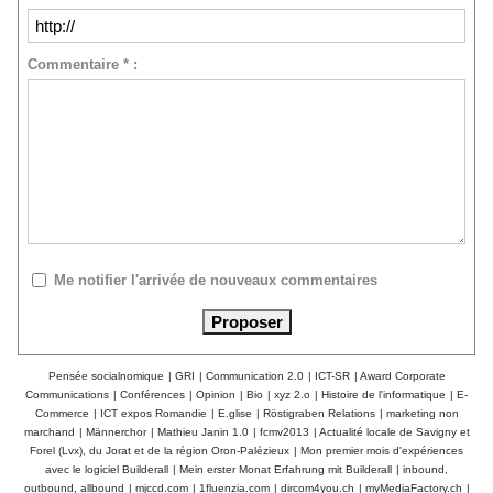
Commentaire * :
Me notifier l'arrivée de nouveaux commentaires
Pensée socialnomique
|
GRI
|
Communication 2.0
|
ICT-SR
|
Award Corporate
Communications
|
Conférences
|
Opinion
|
Bio
|
xyz 2.o
|
Histoire de l'informatique
|
E-
Commerce
|
ICT expos Romandie
|
E.glise
|
Röstigraben Relations
|
marketing non
marchand
|
Männerchor
|
Mathieu Janin 1.0
|
fcmv2013
|
Actualité locale de Savigny et
Forel (Lvx), du Jorat et de la région Oron-Palézieux
|
Mon premier mois d'expériences
avec le logiciel Builderall
|
Mein erster Monat Erfahrung mit Builderall
|
inbound,
outbound, allbound
|
mjccd.com
|
1fluenzia.com
|
dircom4you.ch
|
myMediaFactory.ch
|