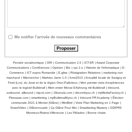
Me notifier l'arrivée de nouveaux commentaires
Pensée socialnomique
|
GRI
|
Communication 2.0
|
ICT-SR
|
Award Corporate
Communications
|
Conférences
|
Opinion
|
Bio
|
xyz 2.o
|
Histoire de l'informatique
|
E-
Commerce
|
ICT expos Romandie
|
E.glise
|
Röstigraben Relations
|
marketing non
marchand
|
Männerchor
|
Mathieu Janin 1.0
|
fcmv2013
|
Actualité locale de Savigny et
Forel (Lvx), du Jorat et de la région Oron-Palézieux
|
Mon premier mois d'expériences
avec le logiciel Builderall
|
Mein erster Monat Erfahrung mit Builderall
|
inbound,
outbound, allbound
|
mjccd.com
|
1fluenzia.com
|
dircom4you.ch
|
myMediaFactory.ch
|
Pleeaase.com
|
smartketing
|
myBuilderall4you.ch
|
Inbound PR Academy
|
Élection
communale 2021 à Montet (Glâne)
|
MintBird
|
Votre Plan Marketing en 1 Page
|
SmartVideo
|
Glânennuaire
|
Ça Glâne Pour Moi
|
Smartketing Mastery
|
GDIPRS
Montreux-Riviera-Villeneuve
|
Les Pléiades
|
Bonne chaire