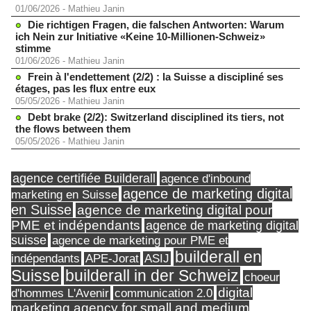
01/06/2026
-
Mathieu Janin
Die richtigen Fragen, die falschen Antworten: Warum
ich Nein zur Initiative «Keine 10-Millionen-Schweiz»
stimme
01/06/2026
-
Mathieu Janin
Frein à l'endettement (2/2) : la Suisse a discipliné ses
étages, pas les flux entre eux
05/05/2026
-
Mathieu Janin
Debt brake (2/2): Switzerland disciplined its tiers, not
the flows between them
05/05/2026
-
Mathieu Janin
agence certifiée Builderall
agence d'inbound
agence de marketing digital
marketing en Suisse
en Suisse
agence de marketing digital pour
PME et indépendants
agence de marketing digital
suisse
agence de marketing pour PME et
builderall en
indépendants
ASIJ
APE-Jorat
Suisse
builderall in der Schweiz
choeur
digital
d'hommes L'Avenir
communication 2.0
marketing agency for small and medium