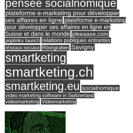
pensée socialnomique
plateforme e-marketing pour développer
ses affaires en ligne
plateforme e-marketing
pour développer ses affaires en ligne en
Suisse et dans le monde
pleeaase.com
relations publiques entrantes
poplinks launch
Savigny
réseaux sociaux
Röstigraben
smartketing
smartketing.ch
smartketing.eu
socialnomique
video marketing software in Switzerland
videomarketing
Videomarketing