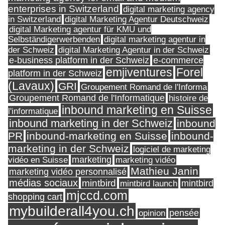
enterprises in Switzerland
digital marketing agency
in Switzerland
digital Marketing Agentur Deutschweiz
digital Marketing agentur für KMU und
Selbständigerwerbenden
digital marketing agentur in
digital Marketing Agentur in der Schweiz
der Schweiz
e-business platform in der Schweiz
e-commerce
Forel
emjiventures
platform in der Schweiz
(Lavaux)
GRI
Groupement Romand de l'Informa
Groupement Romand de l'Informatique
histoire de
inbound marketing en Suisse
l'informatique
inbound marketing in der Schweiz
inbound
PR
inbound-marketing en Suisse
inbound-
marketing in der Schweiz
logiciel de marketing
marketing
vidéo en Suisse
marketing vidéo
Mathieu Janin
marketing vidéo personnalisé
médias sociaux
mintbird
mintbird launch
mintbird
mjccd.com
shopping cart
mybuilderall4you.ch
pensée
opinion