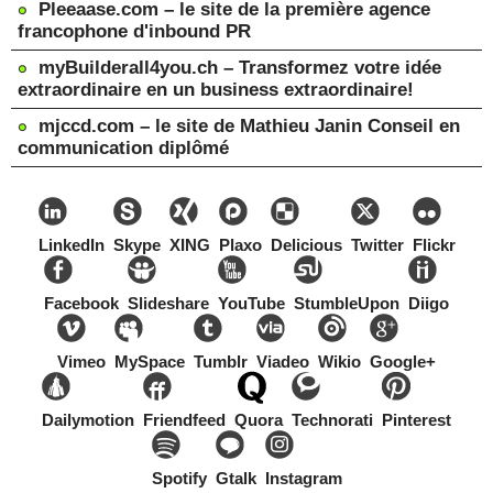
Pleeaase.com – le site de la première agence
francophone d'inbound PR
myBuilderall4you.ch – Transformez votre idée
extraordinaire en un business extraordinaire!
mjccd.com – le site de Mathieu Janin Conseil en
communication diplômé
LinkedIn
Skype
XING
Plaxo
Delicious
Twitter
Flickr
Facebook
Slideshare
YouTube
StumbleUpon
Diigo
Vimeo
MySpace
Tumblr
Viadeo
Wikio
Google+
Dailymotion
Friendfeed
Quora
Technorati
Pinterest
Spotify
Gtalk
Instagram