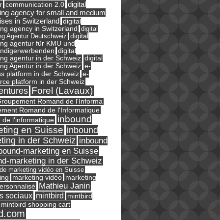
digital
r
communication 2.0
ing agency for small and medium
ises in Switzerland
digital
ng agency in Switzerland
digital
ng Agentur Deutschweiz
digital
ing agentur für KMU und
ändigerwerbenden
digital
ng agentur in der Schweiz
digital
e-
ng Agentur in der Schweiz
s platform in der Schweiz
e-
ce platform in der Schweiz
Forel (Lavaux)
entures
roupement Romand de l'Informa
ment Romand de l'Informatique
inbound
e de l'informatique
ting en Suisse
inbound
ting in der Schweiz
inbound
bound-marketing en Suisse
nd-marketing in der Schweiz
l de marketing vidéo en Suisse
ing
marketing
marketing vidéo
Mathieu Janin
ersonnalisé
s sociaux
mintbird
mintbird
mintbird shopping cart
d.com