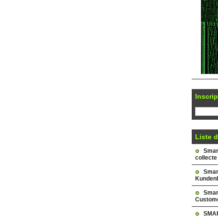
Inscrip
Liste d
Smark
collecte
Smar
Kundenb
Smar
Custome
SMAR