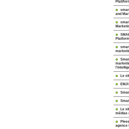
Plattfo
smar
and Mar
smart
Marketi
SMAR
Platfor
smart
marketi
Smart
marketi
l'intelli
Le s
EMJI
Smar
Smar
Le si
médias 
Pleea
agence 