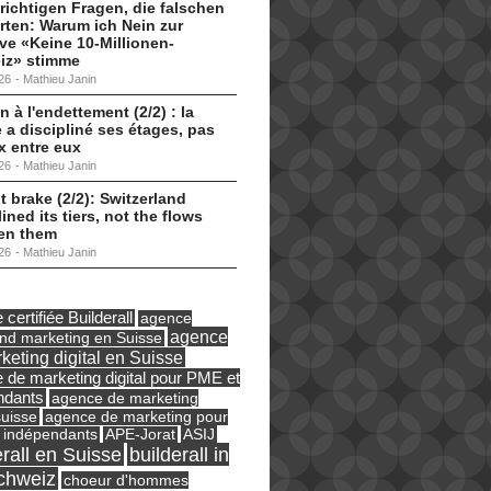
 richtigen Fragen, die falschen
ten: Warum ich Nein zur
tive «Keine 10-Millionen-
iz» stimme
26
-
Mathieu Janin
n à l'endettement (2/2) : la
 a discipliné ses étages, pas
ux entre eux
26
-
Mathieu Janin
t brake (2/2): Switzerland
lined its tiers, not the flows
en them
26
-
Mathieu Janin
certifiée Builderall
agence
agence
und marketing en Suisse
keting digital en Suisse
 de marketing digital pour PME et
ndants
agence de marketing
suisse
agence de marketing pour
ASIJ
 indépendants
APE-Jorat
erall en Suisse
builderall in
chweiz
choeur d'hommes