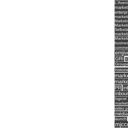
L'Aveni
market
enterpr
marketi
Marketi
Market
Selbst
marketi
Marketi
busines
commer
emjiv
GRI
G
Groupe
histoir
marke
marke
in
PR
inbou
logicie
market
vidéo p
média
launch
mjcc