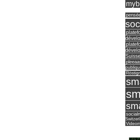
mybu
pensé
soc
platef
dévelo
platef
dévelo
Suisse
pleea
publiqu
Röstig
sm
sm
sma
social
Switzer
Videom