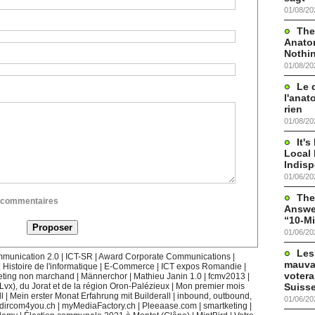
01/08/20
The
Anato
Nothi
01/08/20
Le 
l'anat
rien
01/08/20
It'
Local 
Indis
01/06/20
The
ux commentaires
Answer
“10-Mi
01/06/20
Les
munication 2.0
|
ICT-SR
|
Award Corporate Communications
|
mauva
|
Histoire de l'informatique
|
E-Commerce
|
ICT expos Romandie
|
votera
eting non marchand
|
Männerchor
|
Mathieu Janin 1.0
|
fcmv2013
|
Suisse
(Lvx), du Jorat et de la région Oron-Palézieux
|
Mon premier mois
l
|
Mein erster Monat Erfahrung mit Builderall
|
inbound, outbound,
01/06/20
dircom4you.ch
|
myMediaFactory.ch
|
Pleeaase.com
|
smartketing
|