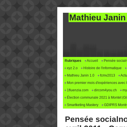
Mathieu Janin
Rubriques
Accueil
Pensée social
xyz 2.o
Histoire de l'informatique
Mathieu Janin 1.0
fcmv2013
Actu
Mon premier mois d'expériences avec le 
1fluenzia.com
dircom4you.ch
my
Élection communale 2021 à Montet (G
Smartketing Mastery
GDIPRS Montre
Pensée socialno