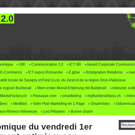
 2.0
nomique
GRI
Communication 2.0
ICT-SR
Award Corporate Communica
E-Commerce
ICT expos Romandie
E.glise
Röstigraben Relations
mar
alité locale de Savigny et Forel (Lvx), du Jorat et de la région Oron-Palézieux
logiciel Builderall
Mein erster Monat Erfahrung mit Builderall
inbound, outb
MediaFactory.ch
Pleeaase.com
smartketing
myBuilderall4you.ch
Inbo
lâne)
MintBird
Votre Plan Marketing en 1 Page
SmartVideo
Glânennuai
ux-Riviera-Villeneuve
Les Pléiades
Bonne chaire
mique du vendredi 1er