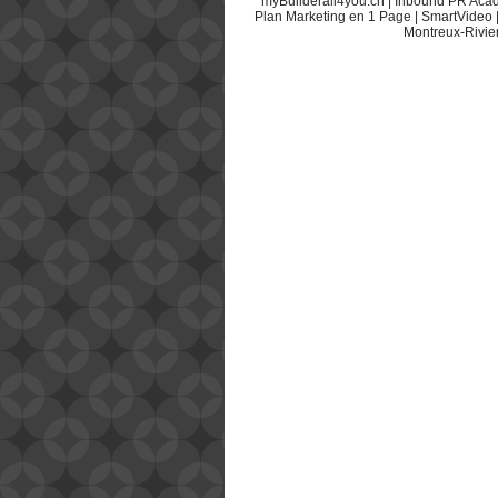
myBuilderall4you.ch
|
Inbound PR Aca
Plan Marketing en 1 Page
|
SmartVideo
Montreux-Rivie