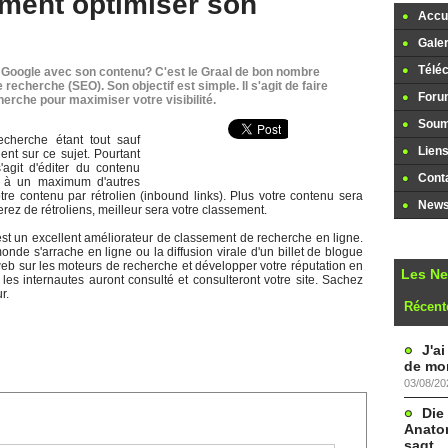
mment optimiser son
Accue
Galer
Télé
Google avec son contenu? C'est le Graal de bon nombre
recherche (SEO). Son objectif est simple. Il s'agit de faire
Foru
herche pour maximiser votre visibilité.
Soume
cherche étant tout sauf
Lien
nt sur ce sujet. Pourtant
'agit d'éditer du contenu
Cont
te à un maximum d'autres
otre contenu par rétrolien (inbound links). Plus votre contenu sera
Newsl
rez de rétroliens, meilleur sera votre classement.
) est un excellent améliorateur de classement de recherche en ligne.
onde s'arrache en ligne ou la diffusion virale d'un billet de blogue
e web sur les moteurs de recherche et développer votre réputation en
Les N
 les internautes auront consulté et consulteront votre site. Sachez
r.
Récent
J'a
de mon
03/08/20
Die
Anatom
sagt