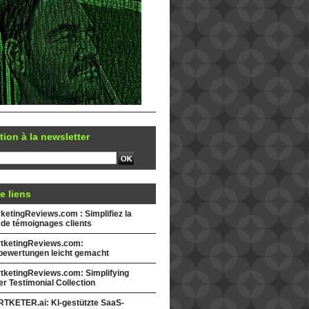
tion à la newsletter
e liens
etingReviews.com : Simplifiez la
 de témoignages clients
tketingReviews.com:
ewertungen leicht gemacht
tketingReviews.com: Simplifying
r Testimonial Collection
TKETER.ai: KI-gestützte SaaS-