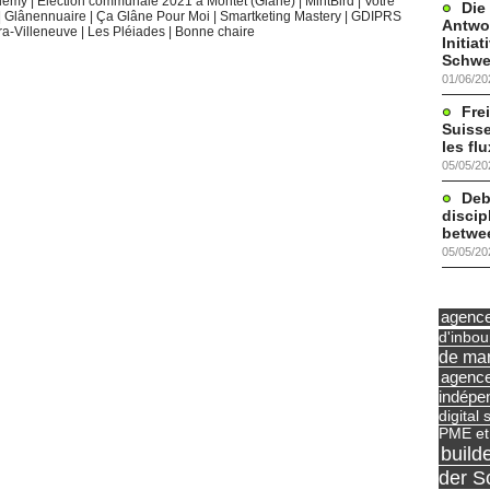
demy
|
Élection communale 2021 à Montet (Glâne)
|
MintBird
|
Votre
Die
|
Glânennuaire
|
Ça Glâne Pour Moi
|
Smartketing Mastery
|
GDIPRS
Antwor
ra-Villeneuve
|
Les Pléiades
|
Bonne chaire
Initia
Schwe
01/06/20
Frei
Suisse
les fl
05/05/20
Deb
discip
betwe
05/05/20
agence 
d'inbo
de mar
agence
indépe
digital 
PME et
build
der S