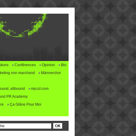
tions
Conférences
Opinion
Bio
keting non marchand
Männerchor
ound, allbound
mjccd.com
und PR Academy
re
Ça Glâne Pour Moi