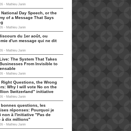
26
-
Mathieu Janin
 National Day Speech, or the
my of a Message That Says
ng
26
-
Mathieu Janin
discours du 1er août, ou
omie d'un message qui ne dit
26
-
Mathieu Janin
s Live: The System That Takes
Businesses From Invisible to
pensable
26
-
Mathieu Janin
 Right Questions, the Wrong
s: Why I will vote No on the
llion Switzerland” initiative
26
-
Mathieu Janin
 bonnes questions, les
ises réponses: Pourquoi je
i non à l'initiative "Pas de
 à dix millions"
26
-
Mathieu Janin