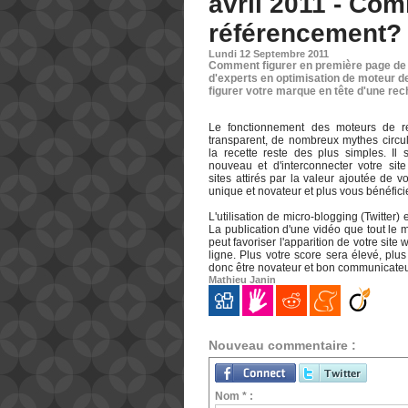
avril 2011 - Co
référencement?
Lundi 12 Septembre 2011
Comment figurer en première page de 
d'experts en optimisation de moteur de 
figurer votre marque en tête d'une rec
Le fonctionnement des moteurs de re
transparent, de nombreux mythes circule
la recette reste des plus simples. Il s
nouveau et d'interconnecter votre si
sites attirés par la valeur ajoutée de v
unique et novateur et plus vous bénéficie
L'utilisation de micro-blogging (Twitter
La publication d'une vidéo que tout le m
peut favoriser l'apparition de votre sit
ligne. Plus votre score sera élevé, plus
donc être novateur et bon communicateu
Mathieu Janin
Nouveau commentaire :
Nom * :