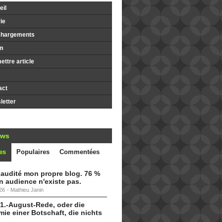
il
ie
chargements
m
ttre article
s
act
etter
ews
es
Populaires
Commentées
i audité mon propre blog. 76 %
 audience n'existe pas.
26
-
Mathieu Janin
 1.-August-Rede, oder die
ie einer Botschaft, die nichts