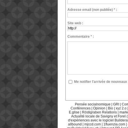
Adresse email (non publiée) * :
Site web :
Commentaire * :
Me notifier l'arrivée de nouvea
Pensée socialnomique
|
GRI
|
Com
Conférences
|
Opinion
|
Bio
|
xyz 2.o
E.glise
|
Röstigraben Relations
|
mark
Actualité locale de Savigny et Forel 
d'expériences avec le logiciel Builderal
allbound
|
mjccd.com
|
1fluenzia.com
|