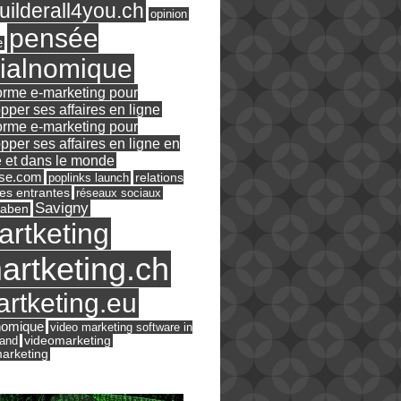
ilderall4you.ch
opinion
pensée
e
ialnomique
orme e-marketing pour
pper ses affaires en ligne
orme e-marketing pour
pper ses affaires en ligne en
 et dans le monde
ase.com
relations
poplinks launch
es entrantes
réseaux sociaux
Savigny
raben
artketing
artketing.ch
rtketing.eu
nomique
video marketing software in
land
videomarketing
arketing