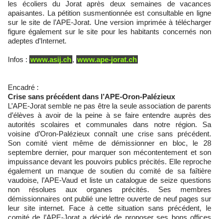
les écoliers du Jorat après deux semaines de vacances
apaisantes. La pétition susmentionnée est consultable en ligne
sur le site de l’APE-Jorat. Une version imprimée à télécharger
figure également sur le site pour les habitants concernés non
adeptes d’Internet.
Infos :
www.asij.ch
,
www.ape-jorat.ch
Encadré :
Crise sans précédent dans l’APE-Oron-Palézieux
L’APE-Jorat semble ne pas être la seule association de parents
d’élèves à avoir de la peine à se faire entendre auprès des
autorités scolaires et communales dans notre région. Sa
voisine d’Oron-Palézieux connaît une crise sans précédent.
Son comité vient même de démissionner en bloc, le 28
septembre dernier, pour marquer son mécontentement et son
impuissance devant les pouvoirs publics précités. Elle reproche
également un manque de soutien du comité de sa faîtière
vaudoise, l’APE-Vaud et liste un catalogue de seize questions
non résolues aux organes précités. Ses membres
démissionnaires ont publié une lettre ouverte de neuf pages sur
leur site internet. Face à cette situation sans précédent, le
comité de l’APE-Jorat a décidé de proposer ses bons offices