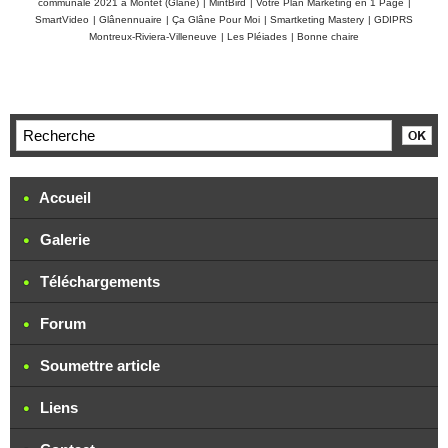
communale 2021 à Montet (Glâne)
|
MintBird
|
Votre Plan Marketing en 1 Page
|
SmartVideo
|
Glânennuaire
|
Ça Glâne Pour Moi
|
Smartketing Mastery
|
GDIPRS
Montreux-Riviera-Villeneuve
|
Les Pléiades
|
Bonne chaire
Accueil
Galerie
Téléchargements
Forum
Soumettre article
Liens