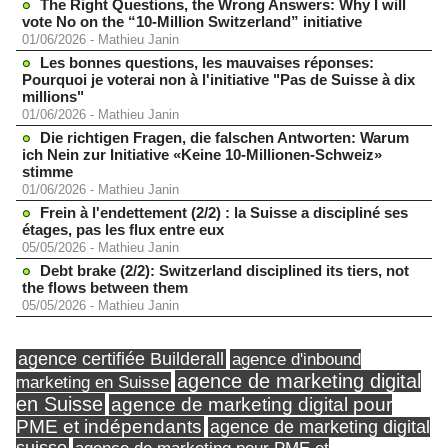
The Right Questions, the Wrong Answers: Why I will
vote No on the “10-Million Switzerland” initiative
01/06/2026
-
Mathieu Janin
Les bonnes questions, les mauvaises réponses:
Pourquoi je voterai non à l'initiative "Pas de Suisse à dix
millions"
01/06/2026
-
Mathieu Janin
Die richtigen Fragen, die falschen Antworten: Warum
ich Nein zur Initiative «Keine 10-Millionen-Schweiz»
stimme
01/06/2026
-
Mathieu Janin
Frein à l'endettement (2/2) : la Suisse a discipliné ses
étages, pas les flux entre eux
05/05/2026
-
Mathieu Janin
Debt brake (2/2): Switzerland disciplined its tiers, not
the flows between them
05/05/2026
-
Mathieu Janin
agence certifiée Builderall
agence d'inbound
agence de marketing digital
marketing en Suisse
en Suisse
agence de marketing digital pour
PME et indépendants
agence de marketing digital