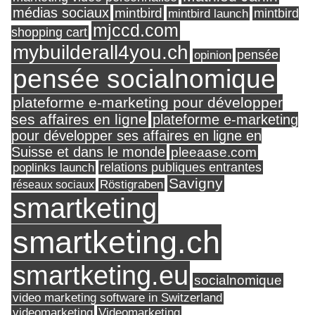
médias sociaux
mintbird
mintbird launch
mintbird
mjccd.com
shopping cart
mybuilderall4you.ch
pensée
opinion
pensée socialnomique
plateforme e-marketing pour développer
ses affaires en ligne
plateforme e-marketing
pour développer ses affaires en ligne en
Suisse et dans le monde
pleeaase.com
relations publiques entrantes
poplinks launch
Savigny
réseaux sociaux
Röstigraben
smartketing
smartketing.ch
smartketing.eu
socialnomique
video marketing software in Switzerland
videomarketing
Videomarketing