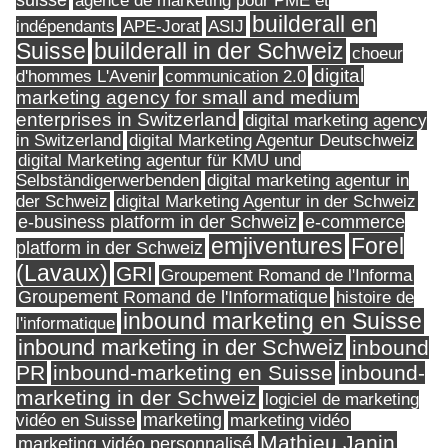
suisse
agence de marketing pour PME et
builderall en
indépendants
ASIJ
APE-Jorat
Suisse
builderall in der Schweiz
choeur
digital
d'hommes L'Avenir
communication 2.0
marketing agency for small and medium
enterprises in Switzerland
digital marketing agency
in Switzerland
digital Marketing Agentur Deutschweiz
digital Marketing agentur für KMU und
Selbständigerwerbenden
digital marketing agentur in
digital Marketing Agentur in der Schweiz
der Schweiz
e-business platform in der Schweiz
e-commerce
Forel
emjiventures
platform in der Schweiz
(Lavaux)
GRI
Groupement Romand de l'Informa
Groupement Romand de l'Informatique
histoire de
inbound marketing en Suisse
l'informatique
inbound marketing in der Schweiz
inbound
PR
inbound-marketing en Suisse
inbound-
marketing in der Schweiz
logiciel de marketing
marketing
vidéo en Suisse
marketing vidéo
Mathieu Janin
marketing vidéo personnalisé