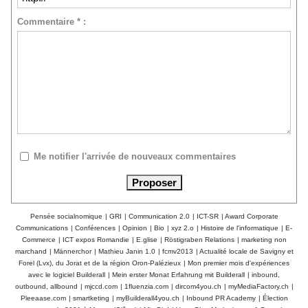
Commentaire * :
Me notifier l'arrivée de nouveaux commentaires
Pensée socialnomique
|
GRI
|
Communication 2.0
|
ICT-SR
|
Award Corporate
Communications
|
Conférences
|
Opinion
|
Bio
|
xyz 2.o
|
Histoire de l'informatique
|
E-
Commerce
|
ICT expos Romandie
|
E.glise
|
Röstigraben Relations
|
marketing non
marchand
|
Männerchor
|
Mathieu Janin 1.0
|
fcmv2013
|
Actualité locale de Savigny et
Forel (Lvx), du Jorat et de la région Oron-Palézieux
|
Mon premier mois d'expériences
avec le logiciel Builderall
|
Mein erster Monat Erfahrung mit Builderall
|
inbound,
outbound, allbound
|
mjccd.com
|
1fluenzia.com
|
dircom4you.ch
|
myMediaFactory.ch
|
Pleeaase.com
|
smartketing
|
myBuilderall4you.ch
|
Inbound PR Academy
|
Élection