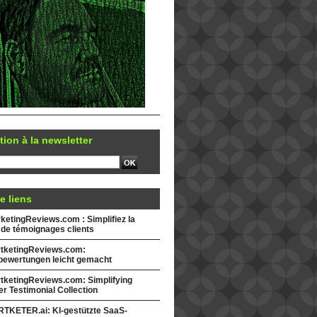
tion à la newsletter
e liens
etingReviews.com : Simplifiez la
 de témoignages clients
tketingReviews.com:
ewertungen leicht gemacht
tketingReviews.com: Simplifying
r Testimonial Collection
TKETER.ai: KI-gestützte SaaS-