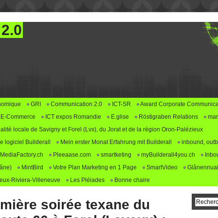
 2.0
nomique
GRI
Communication 2.0
ICT-SR
Award Corporate Communica
E-Commerce
ICT expos Romandie
E.glise
Röstigraben Relations
mar
alité locale de Savigny et Forel (Lvx), du Jorat et de la région Oron-Palézieux
logiciel Builderall
Mein erster Monat Erfahrung mit Builderall
inbound, outb
MediaFactory.ch
Pleeaase.com
smartketing
myBuilderall4you.ch
Inbo
lâne)
MintBird
Votre Plan Marketing en 1 Page
SmartVideo
Glânennuai
ux-Riviera-Villeneuve
Les Pléiades
Bonne chaire
emière soirée texane du