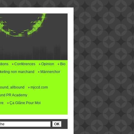
tions
Conférences
Opinion
Bio
keting non marchand
Männerchor
ound, allbound
mjccd.com
und PR Academy
re
Ça Glâne Pour Moi