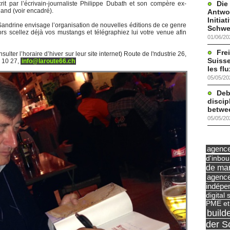
Die
rit par l’écrivain-journaliste Philippe Dubath et son compère ex-
and (voir encadré).
Antwor
Initia
 Sandrine envisage l’organisation de nouvelles éditions de ce genre
Schwe
ors scellez déjà vos mustangs et télégraphiez lui votre venue afin
01/06/20
Frei
sulter l’horaire d’hiver sur leur site internet) Route de l'ndustrie 26,
Suisse
 10 27,
info@laroute66.ch
les fl
05/05/20
Deb
discip
betwe
05/05/20
agence 
d'inbo
de mar
agence
indépe
digital 
PME et
build
der S