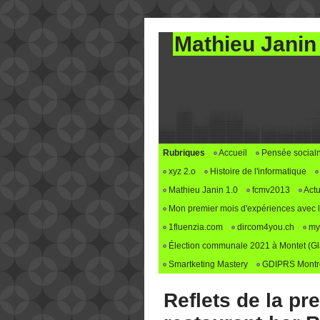
Mathieu Janin
Rubriques
Accueil
Pensée social
xyz 2.o
Histoire de l'informatique
Mathieu Janin 1.0
fcmv2013
Actu
Mon premier mois d'expériences avec le 
1fluenzia.com
dircom4you.ch
my
Élection communale 2021 à Montet (G
Smartketing Mastery
GDIPRS Montre
Reflets de la pr