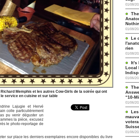
01/08/20
The
Anato
Nothi
01/08/20
Le 
l'anat
rien
01/08/20
It'
Local 
Indis
01/06/20
The
 Richard Memphis et les autres Cow-Girls de la soirée qui ont
Answer
le service en cuisine et sur table
“10-Mi
01/06/20
drine Lajugie et Hervé
in colle particulièrement
Les
pas pu venir déguster un
mauva
rammes la pièce, excusez
votera
rès le photo-reportage de
Suisse
01/06/20
ter sur place les derniers exemplaires encore disponibles du livre