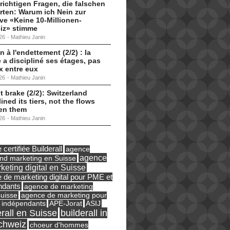
 richtigen Fragen, die falschen
ten: Warum ich Nein zur
tive «Keine 10-Millionen-
iz» stimme
26
-
Mathieu Janin
n à l'endettement (2/2) : la
 a discipliné ses étages, pas
ux entre eux
26
-
Mathieu Janin
t brake (2/2): Switzerland
lined its tiers, not the flows
en them
26
-
Mathieu Janin
certifiée Builderall
agence
agence
und marketing en Suisse
keting digital en Suisse
 de marketing digital pour PME et
ndants
agence de marketing
suisse
agence de marketing pour
ASIJ
 indépendants
APE-Jorat
erall en Suisse
builderall in
chweiz
choeur d'hommes