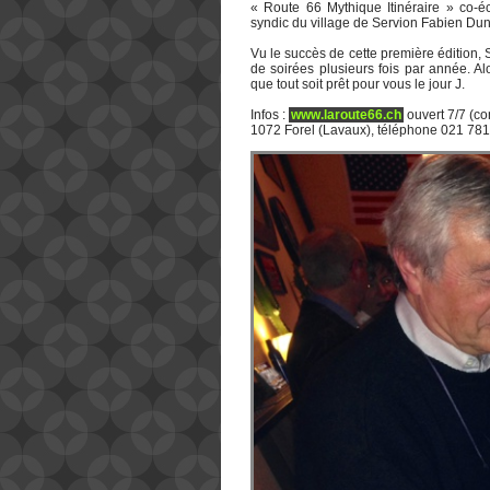
« Route 66 Mythique Itinéraire » co-éc
syndic du village de Servion Fabien Dun
Vu le succès de cette première édition,
de soirées plusieurs fois par année. Al
que tout soit prêt pour vous le jour J.
Infos :
www.laroute66.ch
ouvert 7/7 (con
1072 Forel (Lavaux), téléphone 021 781