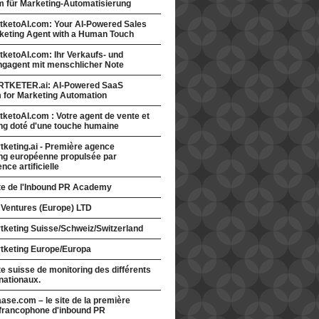
rm für Marketing-Automatisierung
tketoAI.com: Your AI-Powered Sales
keting Agent with a Human Touch
ketoAI.com: Ihr Verkaufs- und
ngagent mit menschlicher Note
TKETER.ai: AI-Powered SaaS
m for Marketing Automation
ketoAI.com : Votre agent de vente et
ng doté d'une touche humaine
keting.ai - Première agence
ng européenne propulsée par
gence artificielle
ite de l'Inbound PR Academy
 Ventures (Europe) LTD
tketing Suisse/Schweiz/Switzerland
tketing Europe/Europa
te suisse de monitoring des différents
nationaux.
ase.com – le site de la première
francophone d'inbound PR