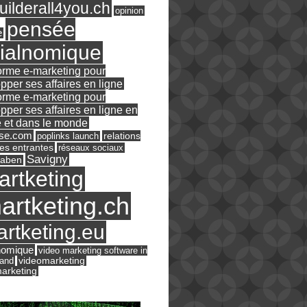
ilderall4you.ch
opinion
pensée
e
ialnomique
orme e-marketing pour
pper ses affaires en ligne
orme e-marketing pour
pper ses affaires en ligne en
 et dans le monde
ase.com
relations
poplinks launch
es entrantes
réseaux sociaux
Savigny
raben
artketing
artketing.ch
rtketing.eu
nomique
video marketing software in
land
videomarketing
arketing