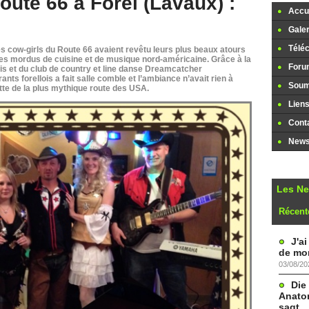
oute 66 à Forel (Lavaux) :
Accue
Galer
Télé
es cow-girls du Route 66 avaient revêtu leurs plus beaux atours
, les mordus de cuisine et de musique nord-américaine. Grâce à la
Foru
 et du club de country et line danse Dreamcatcher
nts forellois a fait salle comble et l’ambiance n’avait rien à
Soume
tte de la plus mythique route des USA.
Lien
Cont
Newsl
Les N
Récent
J'a
de mon
03/08/20
Die
Anatom
sagt