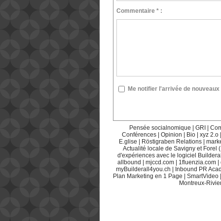
Commentaire * :
Me notifier l'arrivée de nouvea
Pensée socialnomique
|
GRI
|
Com
Conférences
|
Opinion
|
Bio
|
xyz 2.o
E.glise
|
Röstigraben Relations
|
mark
Actualité locale de Savigny et Forel 
d'expériences avec le logiciel Builderal
allbound
|
mjccd.com
|
1fluenzia.com
|
myBuilderall4you.ch
|
Inbound PR Aca
Plan Marketing en 1 Page
|
SmartVideo
Montreux-Rivie