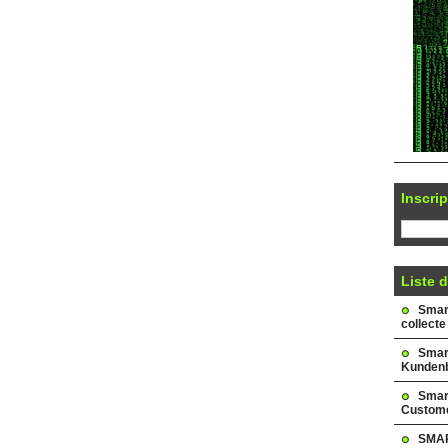
Inscrip
Liste d
Smark
collecte
Smar
Kundenb
Smar
Custome
SMAR