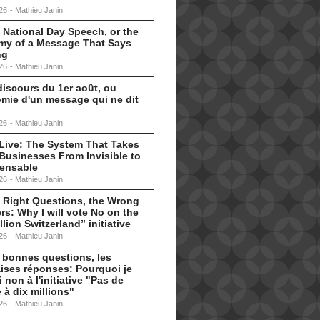
26
-
Mathieu Janin
 National Day Speech, or the
my of a Message That Says
ng
26
-
Mathieu Janin
discours du 1er août, ou
omie d'un message qui ne dit
26
-
Mathieu Janin
s Live: The System That Takes
Businesses From Invisible to
pensable
26
-
Mathieu Janin
 Right Questions, the Wrong
s: Why I will vote No on the
llion Switzerland” initiative
26
-
Mathieu Janin
 bonnes questions, les
ises réponses: Pourquoi je
i non à l'initiative "Pas de
 à dix millions"
26
-
Mathieu Janin