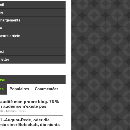
il
ie
chargements
m
ttre article
s
act
etter
ews
es
Populaires
Commentées
i audité mon propre blog. 76 %
 audience n'existe pas.
26
-
Mathieu Janin
 1.-August-Rede, oder die
ie einer Botschaft, die nichts