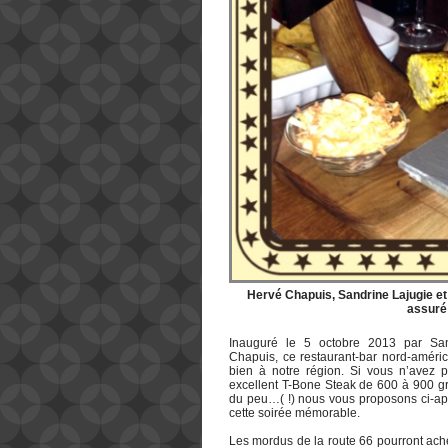
Hervé Chapuis, Sandrine Lajugie et
assuré 
Inauguré le 5 octobre 2013 par San
Chapuis, ce restaurant-bar nord-américa
bien à notre région. Si vous n’avez 
excellent T-Bone Steak de 600 à 900 g
du peu…( !) nous vous proposons ci-ap
cette soirée mémorable.
Les mordus de la route 66 pourront ache