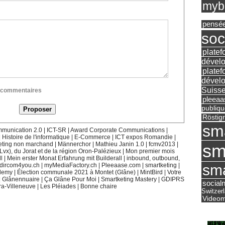
mybu
pensé
soc
platef
dévelo
platef
dévelo
Suisse
ux commentaires
pleea
publiqu
Röstig
sm
munication 2.0
|
ICT-SR
|
Award Corporate Communications
|
|
Histoire de l'informatique
|
E-Commerce
|
ICT expos Romandie
|
eting non marchand
|
Männerchor
|
Mathieu Janin 1.0
|
fcmv2013
|
sm
(Lvx), du Jorat et de la région Oron-Palézieux
|
Mon premier mois
l
|
Mein erster Monat Erfahrung mit Builderall
|
inbound, outbound,
dircom4you.ch
|
myMediaFactory.ch
|
Pleeaase.com
|
smartketing
|
sma
demy
|
Élection communale 2021 à Montet (Glâne)
|
MintBird
|
Votre
|
Glânennuaire
|
Ça Glâne Pour Moi
|
Smartketing Mastery
|
GDIPRS
social
ra-Villeneuve
|
Les Pléiades
|
Bonne chaire
Switzer
Videom