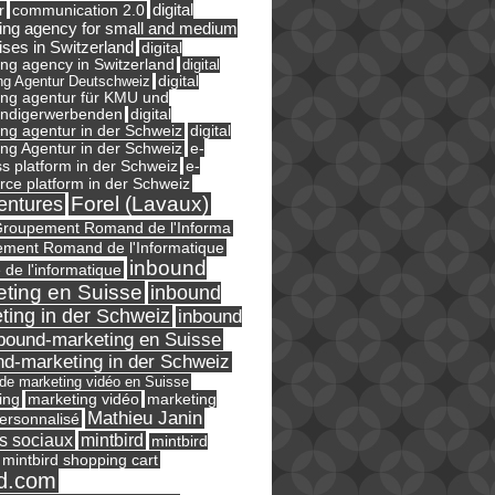
digital
r
communication 2.0
ing agency for small and medium
ises in Switzerland
digital
ng agency in Switzerland
digital
ng Agentur Deutschweiz
digital
ing agentur für KMU und
ändigerwerbenden
digital
ng agentur in der Schweiz
digital
e-
ng Agentur in der Schweiz
s platform in der Schweiz
e-
ce platform in der Schweiz
Forel (Lavaux)
entures
roupement Romand de l'Informa
ment Romand de l'Informatique
inbound
e de l'informatique
ting en Suisse
inbound
ting in der Schweiz
inbound
bound-marketing en Suisse
nd-marketing in der Schweiz
l de marketing vidéo en Suisse
ing
marketing
marketing vidéo
Mathieu Janin
ersonnalisé
s sociaux
mintbird
mintbird
mintbird shopping cart
d.com