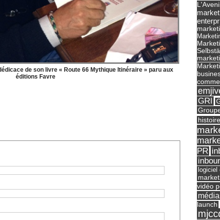
L'Aveni
market
enterpr
marketi
Marketi
Market
Selbst
marketi
Marketi
dicace de son livre « Route 66 Mythique Itinéraire » paru aux
busines
éditions Favre
commer
emjiv
GRI
G
Groupe
histoir
marke
marke
in
PR
inbou
logicie
market
vidéo p
média
launch
mjcc