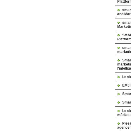
Plattfo
smar
and Mar
smart
Marketi
SMAR
Platfor
smart
marketi
Smart
marketi
l'intelli
Le s
EMJI
Smar
Smar
Le si
médias 
Pleea
agence 