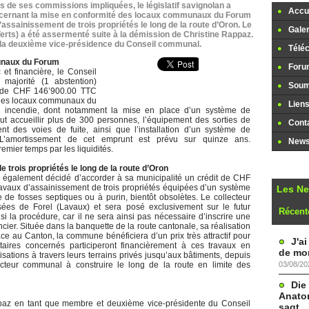
s de ses commissions impliquées, le législatif savignolan a
Accue
cernant la mise en conformité des locaux communaux du Forum
’assainissement de trois propriétés le long de la route d’Oron. Le
Galer
ts) a été assermenté suite à la démission de Christine Rappaz.
à la deuxième vice-présidence du Conseil communal.
Télé
unaux du Forum
Foru
et financière, le Conseil
ajorité (1 abstention)
Soume
it de CHF 146’900.00 TTC
é des locaux communaux du
Lien
on incendie, dont notamment la mise en place d’un système de
 accueillir plus de 300 personnes, l’équipement des sorties de
Cont
t des voies de fuite, ainsi que l’installation d’un système de
. L’amortissement de cet emprunt est prévu sur quinze ans.
Newsl
emier temps par les liquidités.
 trois propriétés le long de la route d’Oron
, a également décidé d’accorder à sa municipalité un crédit de CHF
travaux d’assainissement de trois propriétés équipées d’un système
Les N
 de fosses septiques ou à purin, bientôt obsolètes. Le collecteur
es de Forel (Lavaux) et sera posé exclusivement sur le futur
Récent
si la procédure, car il ne sera ainsi pas nécessaire d’inscrire une
cier. Située dans la banquette de la route cantonale, sa réalisation
âce au Canton, la commune bénéficiera d’un prix très attractif pour
J'a
étaires concernés participeront financièrement à ces travaux en
de mon
sations à travers leurs terrains privés jusqu’aux bâtiments, depuis
03/08/20
teur communal à construire le long de la route en limite des
Die
Anatom
ppaz en tant que membre et deuxième vice-présidente du Conseil
sagt