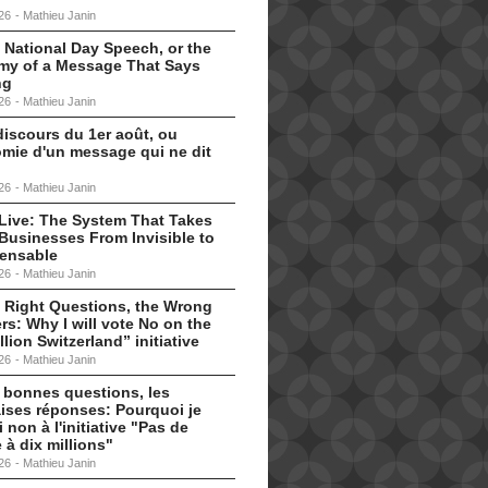
26
-
Mathieu Janin
 National Day Speech, or the
my of a Message That Says
ng
26
-
Mathieu Janin
discours du 1er août, ou
omie d'un message qui ne dit
26
-
Mathieu Janin
s Live: The System That Takes
Businesses From Invisible to
pensable
26
-
Mathieu Janin
 Right Questions, the Wrong
s: Why I will vote No on the
llion Switzerland” initiative
26
-
Mathieu Janin
 bonnes questions, les
ises réponses: Pourquoi je
i non à l'initiative "Pas de
 à dix millions"
26
-
Mathieu Janin