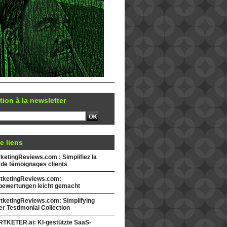
tion à la newsletter
e liens
etingReviews.com : Simplifiez la
 de témoignages clients
tketingReviews.com:
ewertungen leicht gemacht
tketingReviews.com: Simplifying
r Testimonial Collection
TKETER.ai: KI-gestützte SaaS-