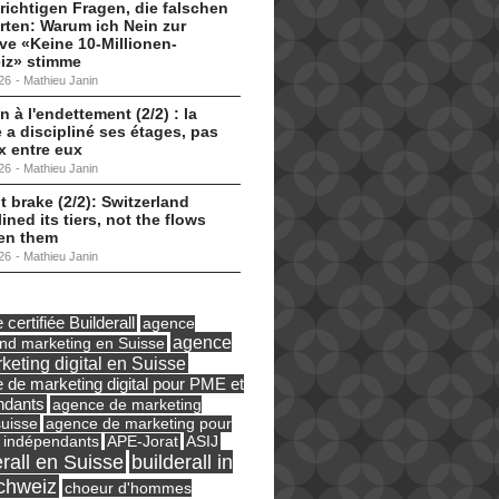
 richtigen Fragen, die falschen
ten: Warum ich Nein zur
tive «Keine 10-Millionen-
iz» stimme
26
-
Mathieu Janin
n à l'endettement (2/2) : la
 a discipliné ses étages, pas
ux entre eux
26
-
Mathieu Janin
t brake (2/2): Switzerland
lined its tiers, not the flows
en them
26
-
Mathieu Janin
certifiée Builderall
agence
agence
und marketing en Suisse
keting digital en Suisse
 de marketing digital pour PME et
ndants
agence de marketing
suisse
agence de marketing pour
ASIJ
 indépendants
APE-Jorat
erall en Suisse
builderall in
chweiz
choeur d'hommes