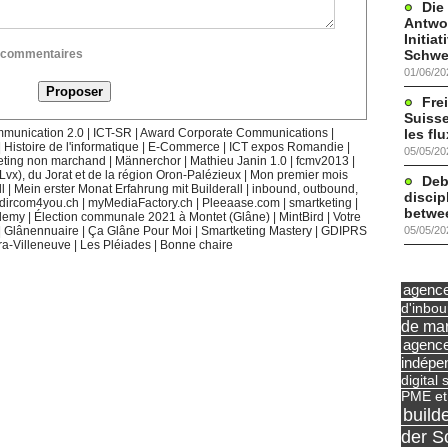
Die
Antwor
Initia
Schwe
ux commentaires
01/06/20
Frei
Suisse
les fl
munication 2.0
|
ICT-SR
|
Award Corporate Communications
|
|
Histoire de l'informatique
|
E-Commerce
|
ICT expos Romandie
|
05/05/20
eting non marchand
|
Männerchor
|
Mathieu Janin 1.0
|
fcmv2013
|
(Lvx), du Jorat et de la région Oron-Palézieux
|
Mon premier mois
Deb
l
|
Mein erster Monat Erfahrung mit Builderall
|
inbound, outbound,
discip
dircom4you.ch
|
myMediaFactory.ch
|
Pleeaase.com
|
smartketing
|
betwe
demy
|
Élection communale 2021 à Montet (Glâne)
|
MintBird
|
Votre
05/05/20
|
Glânennuaire
|
Ça Glâne Pour Moi
|
Smartketing Mastery
|
GDIPRS
ra-Villeneuve
|
Les Pléiades
|
Bonne chaire
agence 
d'inbo
de mar
agence
indépe
digital 
PME et
build
der S