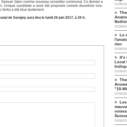
né Samuel Jaton comme nouveau conseiller communal. Ce dernier a
01/08/20
irs. Unique candidate a avoir été proposée comme deuxième vice-
 Verts) a été élue tacitement.
The
Anato
l de Savigny aura lieu le lundi 26 juin 2017, à 20 h.
Nothi
01/08/20
Le 
l'anat
rien
01/08/20
It'
Local 
Indis
01/06/20
The
Answer
“10-Mi
01/06/20
Les
mauva
votera
Suisse
01/06/20