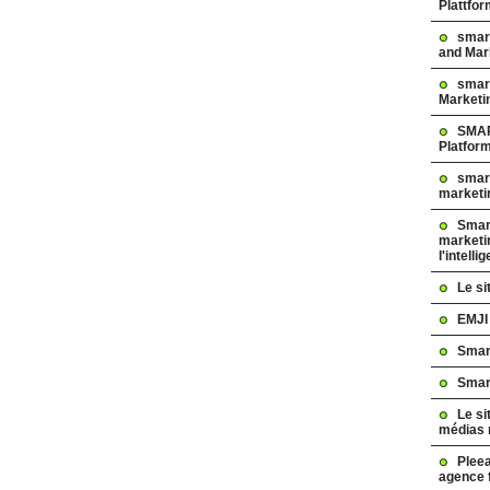
Plattfo
smar
and Mar
smart
Marketi
SMAR
Platfor
smart
marketi
Smart
marketi
l'intelli
Le s
EMJI
Smar
Smar
Le si
médias 
Pleea
agence 