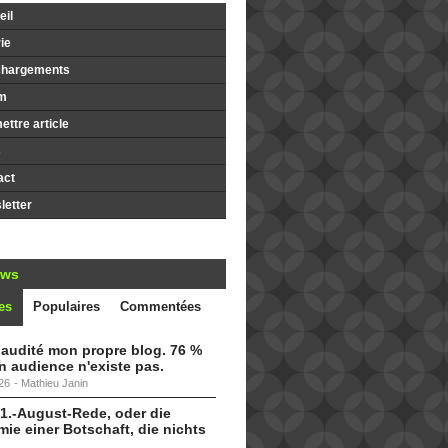
il
ie
chargements
m
ttre article
s
act
etter
ews
es
Populaires
Commentées
i audité mon propre blog. 76 %
 audience n'existe pas.
26
-
Mathieu Janin
 1.-August-Rede, oder die
ie einer Botschaft, die nichts