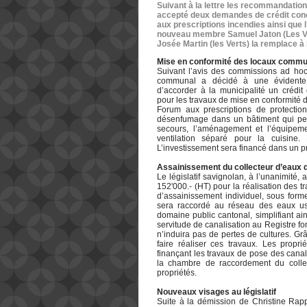
Suivant à la lettre les recommandation
accepté deux demandes de crédit con
aux prescriptions incendies ainsi que l
nouveau membre Samuel Jaton (Les Ver
Josée Martin (les Verts) la remplace 
Mise en conformité des locaux comm
Suivant l’avis des commissions ad hoc 
communal a décidé à une évidente m
d’accorder à la municipalité un créd
pour les travaux de mise en conformit
Forum aux prescriptions de protecti
désenfumage dans un bâtiment qui peut
secours, l’aménagement et l’équipemen
ventilation séparé pour la cuisine
L’investissement sera financé dans un pr
Assainissement du collecteur d’eaux de
Le législatif savignolan, à l’unanimité
152'000.- (HT) pour la réalisation des 
d’assainissement individuel, sous forme
sera raccordé au réseau des eaux usé
domaine public cantonal, simplifiant ain
servitude de canalisation au Registre fon
n’induira pas de pertes de cultures. Gr
faire réaliser ces travaux. Les propri
finançant les travaux de pose des canali
la chambre de raccordement du collec
propriétés.
Nouveaux visages au législatif
Suite à la démission de Christine Ra