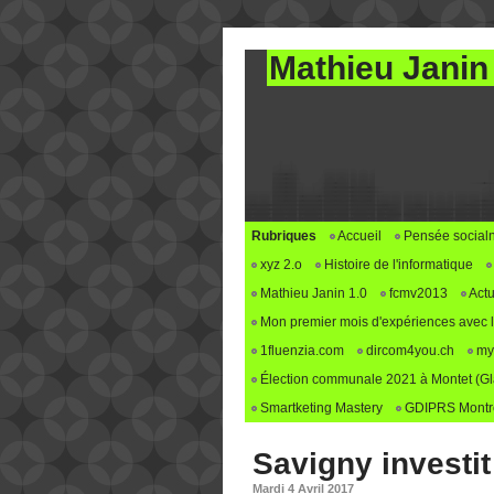
Mathieu Janin
Rubriques
Accueil
Pensée social
xyz 2.o
Histoire de l'informatique
Mathieu Janin 1.0
fcmv2013
Actu
Mon premier mois d'expériences avec le 
1fluenzia.com
dircom4you.ch
my
Élection communale 2021 à Montet (G
Smartketing Mastery
GDIPRS Montre
Savigny investit
Mardi 4 Avril 2017