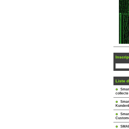
Inscrip
Liste d
Smark
collecte
Smar
Kundenb
Smar
Custome
SMAR