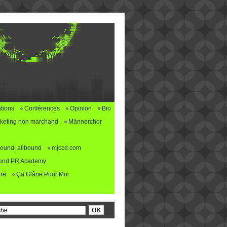
tions
Conférences
Opinion
Bio
keting non marchand
Männerchor
ound, allbound
mjccd.com
und PR Academy
re
Ça Glâne Pour Moi