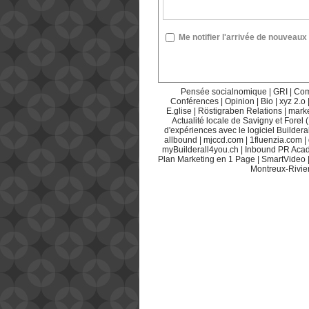
Me notifier l'arrivée de nouvea
Pensée socialnomique
|
GRI
|
Com
Conférences
|
Opinion
|
Bio
|
xyz 2.o
E.glise
|
Röstigraben Relations
|
mark
Actualité locale de Savigny et Forel 
d'expériences avec le logiciel Builderal
allbound
|
mjccd.com
|
1fluenzia.com
|
myBuilderall4you.ch
|
Inbound PR Aca
Plan Marketing en 1 Page
|
SmartVideo
Montreux-Rivie