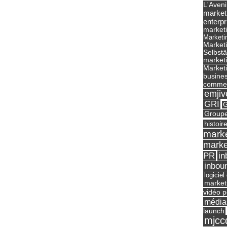
L'Aveni
market
enterpr
marketi
Marketi
Market
Selbst
marketi
Marketi
busines
commer
emjiv
GRI
G
Groupe
histoir
marke
marke
in
PR
inbou
logicie
market
vidéo p
média
launch
mjcc