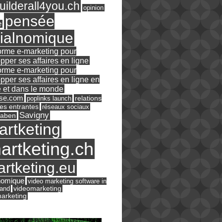
ilderall4you.ch
opinion
pensée
e
ialnomique
orme e-marketing pour
pper ses affaires en ligne
orme e-marketing pour
pper ses affaires en ligne en
 et dans le monde
ase.com
relations
poplinks launch
es entrantes
réseaux sociaux
Savigny
raben
artketing
artketing.ch
rtketing.eu
nomique
video marketing software in
land
videomarketing
arketing