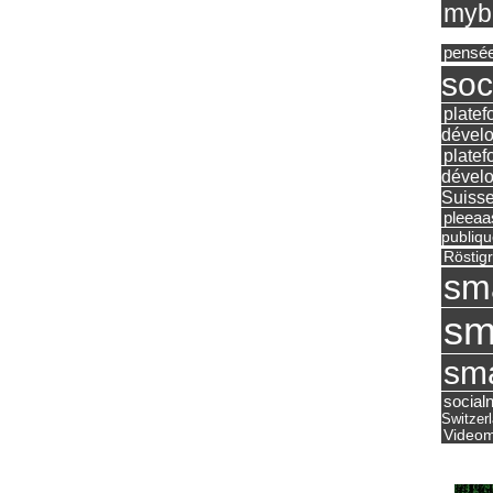
mybu
pensé
soc
platef
dévelo
platef
dévelo
Suisse
pleea
publiqu
Röstig
sm
sm
sma
social
Switzer
Videom