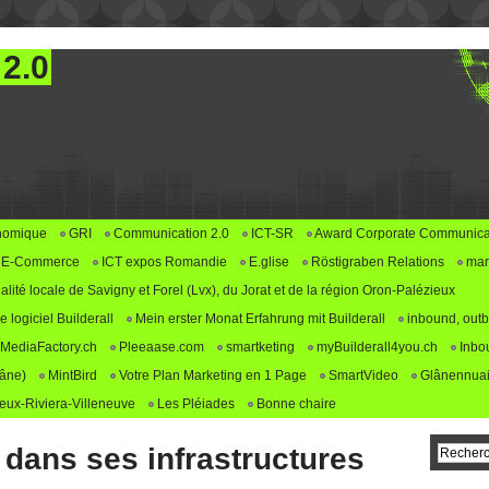
 2.0
nomique
GRI
Communication 2.0
ICT-SR
Award Corporate Communica
E-Commerce
ICT expos Romandie
E.glise
Röstigraben Relations
mar
alité locale de Savigny et Forel (Lvx), du Jorat et de la région Oron-Palézieux
logiciel Builderall
Mein erster Monat Erfahrung mit Builderall
inbound, outb
MediaFactory.ch
Pleeaase.com
smartketing
myBuilderall4you.ch
Inbo
lâne)
MintBird
Votre Plan Marketing en 1 Page
SmartVideo
Glânennuai
ux-Riviera-Villeneuve
Les Pléiades
Bonne chaire
 dans ses infrastructures