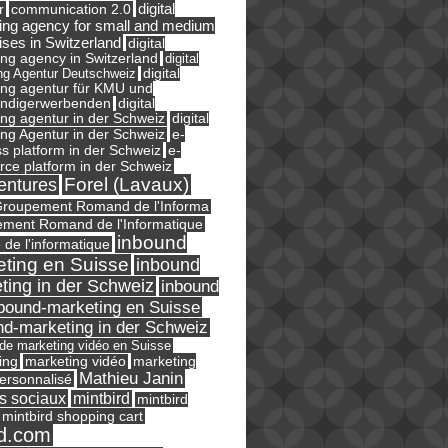
digital
r
communication 2.0
ing agency for small and medium
ises in Switzerland
digital
ng agency in Switzerland
digital
ng Agentur Deutschweiz
digital
ing agentur für KMU und
ändigerwerbenden
digital
ng agentur in der Schweiz
digital
e-
ng Agentur in der Schweiz
s platform in der Schweiz
e-
ce platform in der Schweiz
Forel (Lavaux)
entures
roupement Romand de l'Informa
ment Romand de l'Informatique
inbound
e de l'informatique
ting en Suisse
inbound
ting in der Schweiz
inbound
bound-marketing en Suisse
nd-marketing in der Schweiz
l de marketing vidéo en Suisse
ing
marketing
marketing vidéo
Mathieu Janin
ersonnalisé
s sociaux
mintbird
mintbird
mintbird shopping cart
d.com