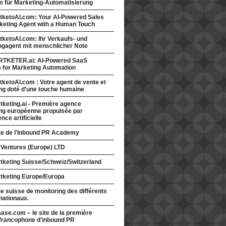
rm für Marketing-Automatisierung
tketoAI.com: Your AI-Powered Sales
keting Agent with a Human Touch
ketoAI.com: Ihr Verkaufs- und
ngagent mit menschlicher Note
TKETER.ai: AI-Powered SaaS
m for Marketing Automation
ketoAI.com : Votre agent de vente et
ng doté d'une touche humaine
keting.ai - Première agence
ng européenne propulsée par
gence artificielle
ite de l'Inbound PR Academy
 Ventures (Europe) LTD
tketing Suisse/Schweiz/Switzerland
tketing Europe/Europa
te suisse de monitoring des différents
nationaux.
ase.com – le site de la première
francophone d'inbound PR