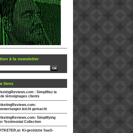
tion à la newsletter
e liens
etingReviews.com : Simplifiez la
 de témoignages clients
tketingReviews.com:
ewertungen leicht gemacht
tketingReviews.com: Simplifying
r Testimonial Collection
TKETER.ai: KI-gestützte SaaS-