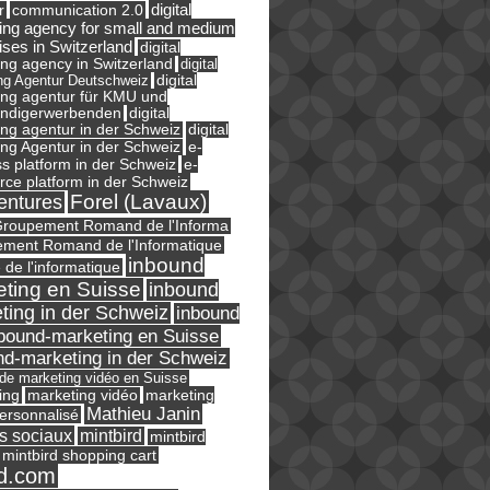
digital
r
communication 2.0
ing agency for small and medium
ises in Switzerland
digital
ng agency in Switzerland
digital
ng Agentur Deutschweiz
digital
ing agentur für KMU und
ändigerwerbenden
digital
ng agentur in der Schweiz
digital
e-
ng Agentur in der Schweiz
s platform in der Schweiz
e-
ce platform in der Schweiz
Forel (Lavaux)
entures
roupement Romand de l'Informa
ment Romand de l'Informatique
inbound
e de l'informatique
ting en Suisse
inbound
ting in der Schweiz
inbound
bound-marketing en Suisse
nd-marketing in der Schweiz
l de marketing vidéo en Suisse
ing
marketing
marketing vidéo
Mathieu Janin
ersonnalisé
s sociaux
mintbird
mintbird
mintbird shopping cart
d.com