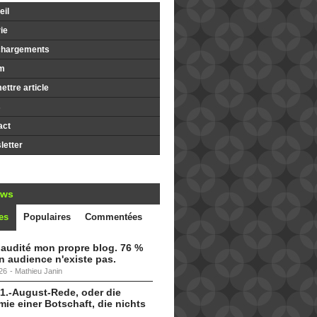
il
ie
chargements
m
ttre article
s
act
etter
ews
es
Populaires
Commentées
i audité mon propre blog. 76 %
 audience n'existe pas.
26
-
Mathieu Janin
 1.-August-Rede, oder die
ie einer Botschaft, die nichts