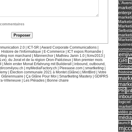
L'Aveni
market
enterpr
marketi
Marketi
ux commentaires
Market
Selbst
marketi
Marketi
busines
munication 2.0
|
ICT-SR
|
Award Corporate Communications
|
commer
|
Histoire de l'informatique
|
E-Commerce
|
ICT expos Romandie
|
emjiv
eting non marchand
|
Männerchor
|
Mathieu Janin 1.0
|
fcmv2013
|
GRI
(Lvx), du Jorat et de la région Oron-Palézieux
|
Mon premier mois
G
l
|
Mein erster Monat Erfahrung mit Builderall
|
inbound, outbound,
Groupe
dircom4you.ch
|
myMediaFactory.ch
|
Pleeaase.com
|
smartketing
|
histoir
demy
|
Élection communale 2021 à Montet (Glâne)
|
MintBird
|
Votre
|
Glânennuaire
|
Ça Glâne Pour Moi
|
Smartketing Mastery
|
GDIPRS
marke
ra-Villeneuve
|
Les Pléiades
|
Bonne chaire
marke
in
PR
inbou
logicie
market
vidéo p
média
launch
mjcc