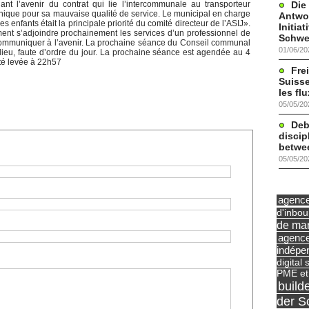
Die
nt l’avenir du contrat qui lie l’intercommunale au transporteur
ronique pour sa mauvaise qualité de service. Le municipal en charge
Antwor
s enfants était la principale priorité du comité directeur de l’ASIJ».
Initia
ment s’adjoindre prochainement les services d’un professionnel de
Schwe
ommuniquer à l’avenir. La prochaine séance du Conseil communal
01/06/20
ieu, faute d’ordre du jour. La prochaine séance est agendée au 4
té levée à 22h57
Frei
Suisse
les fl
05/05/20
Deb
discip
betwe
05/05/20
agence 
d'inbo
de mar
agence
indépe
digital 
PME et
build
der S