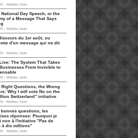
26
-
Mathieu Janin
 National Day Speech, or the
my of a Message That Says
ng
26
-
Mathieu Janin
discours du 1er août, ou
omie d'un message qui ne dit
26
-
Mathieu Janin
s Live: The System That Takes
Businesses From Invisible to
pensable
26
-
Mathieu Janin
 Right Questions, the Wrong
s: Why I will vote No on the
llion Switzerland” initiative
26
-
Mathieu Janin
 bonnes questions, les
ises réponses: Pourquoi je
i non à l'initiative "Pas de
 à dix millions"
26
-
Mathieu Janin