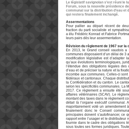
Le législatif savignolan s’est réuni le 
Forum, sous la nouvelle présidence de 
communal sur la distribution d’eau et
qui restera finalement inchangé.
Assermentations
Pour pallier au départ récent de deux 
fraction du parti socialiste et sympathi
a élu Frédéric Konrad et Fabrice Portma
leurs pairs dès leur assermentation.
Révision du règlement de 1967 sur la d
En 2013, le Grand conseil vaudois a mo
communes disposaient d’un délai de 3 an
modification législative est d’adapter 
qu’aux évolutions terminologiques, jurid
l’étendue des obligations légales des 
d’eau et de préciser la nature et la fixa
incombe aux communes. Celles-ci sont so
fédéraux et cantonaux. Chaque distribut
la Confédération et du canton. Le canto
selon les spécificités communales. La M
2017. Ce règlement a ensuite été sou
affaires vétérinaires (SCAV). Le règlem
montant des taxes dans le règlement com
détail là l’organe exécutif communal.
majoritairement voté un amendement à ce
finalement donc le Conseil communal 
principales doivent s’autofinancer, ce q
rapport entre l’usager et le distributeur
fournie dans le cadre des obligations l
sous toutes ses formes juridiques. Tout