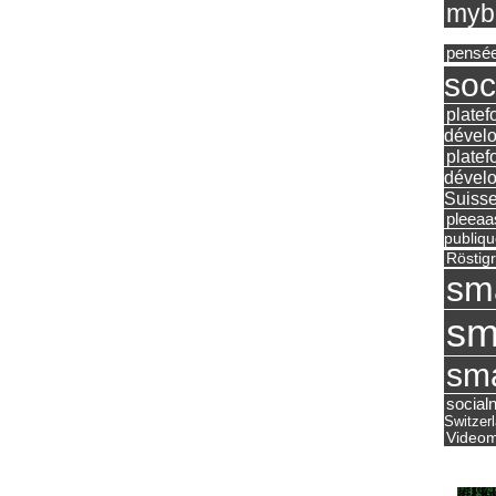
mybu
pensé
soc
platef
dévelo
platef
dévelo
Suisse
pleea
publiqu
Röstig
sm
sm
sma
social
Switzer
Videom