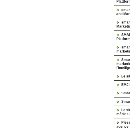
Plattfo
smar
and Mar
smart
Marketi
SMAR
Platfor
smart
marketi
Smart
marketi
l'intelli
Le s
EMJI
Smar
Smar
Le si
médias 
Pleea
agence 