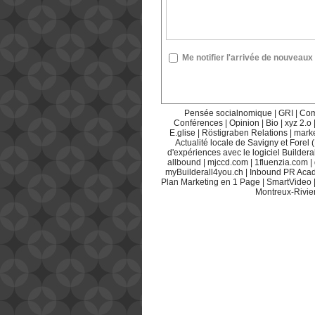
Me notifier l'arrivée de nouvea
Pensée socialnomique
|
GRI
|
Com
Conférences
|
Opinion
|
Bio
|
xyz 2.o
E.glise
|
Röstigraben Relations
|
mark
Actualité locale de Savigny et Forel 
d'expériences avec le logiciel Builderal
allbound
|
mjccd.com
|
1fluenzia.com
|
myBuilderall4you.ch
|
Inbound PR Aca
Plan Marketing en 1 Page
|
SmartVideo
Montreux-Rivie