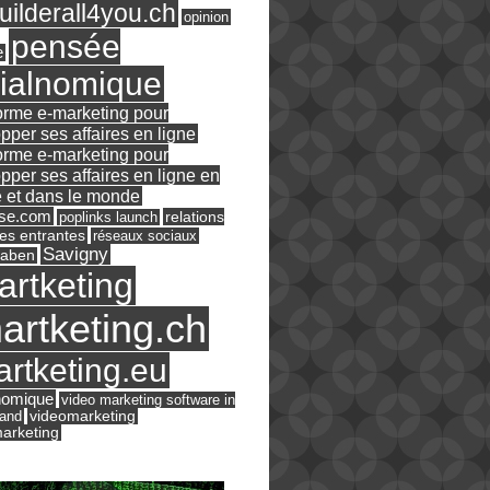
ilderall4you.ch
opinion
pensée
e
ialnomique
orme e-marketing pour
pper ses affaires en ligne
orme e-marketing pour
pper ses affaires en ligne en
 et dans le monde
ase.com
relations
poplinks launch
es entrantes
réseaux sociaux
Savigny
raben
artketing
artketing.ch
rtketing.eu
nomique
video marketing software in
land
videomarketing
arketing