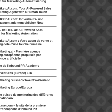
rm für Marketing-Automatisierung
tketoAI.com: Your AI-Powered Sales
keting Agent with a Human Touch
ketoAI.com: Ihr Verkaufs- und
ngagent mit menschlicher Note
TKETER.ai: AI-Powered SaaS
m for Marketing Automation
ketoAI.com : Votre agent de vente et
ng doté d'une touche humaine
keting.ai - Première agence
ng européenne propulsée par
gence artificielle
ite de l'Inbound PR Academy
 Ventures (Europe) LTD
tketing Suisse/Schweiz/Switzerland
tketing Europe/Europa
te suisse de monitoring des différents
nationaux.
ase.com – le site de la première
francophone d'inbound PR