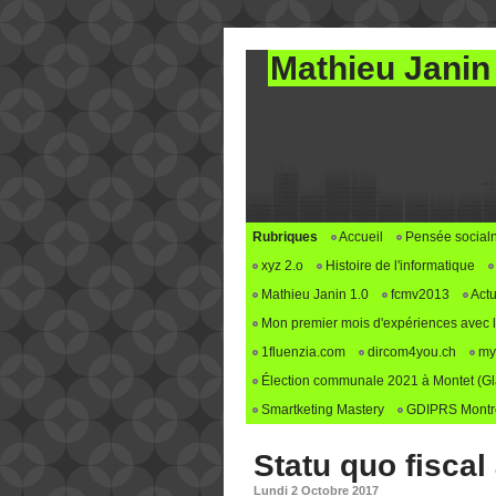
Mathieu Janin
Rubriques
Accueil
Pensée social
xyz 2.o
Histoire de l'informatique
Mathieu Janin 1.0
fcmv2013
Actu
Mon premier mois d'expériences avec le 
1fluenzia.com
dircom4you.ch
my
Élection communale 2021 à Montet (G
Smartketing Mastery
GDIPRS Montre
Statu quo fiscal
Lundi 2 Octobre 2017