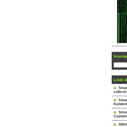
Inscrip
Liste d
Smark
collecte
Smar
Kundenb
Smar
Custome
SMAR