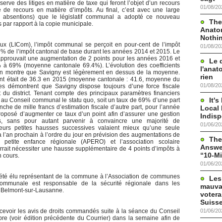
serve des litiges en matière de taxe qui feront l’objet d’un recours
01/08/20
de recours en matière d’impôts. Au final, c’est avec une large
7 absentions) que le législatif communal a adopté ce nouveau
The
ar rapport à la copie municipale.
Anato
Nothi
ux (LICom), l’impôt communal se perçoit en pour-cent de l’impôt
01/08/20
67% de l’impôt cantonal de base durant les années 2014 et 2015. Le
pprouvait une augmentation de 2 points pour les années 2016 et
Le 
 à 69% (moyenne cantonale 69.4%). L’évolution des coefficients
l'anat
ron montre que Savigny est légèrement en dessus de la moyenne.
rien
ant était de 36.3 en 2015 (moyenne cantonale : 41.6, moyenne du
01/08/20
fres démontrent que Savigny dispose toujours d’une force fiscale
du district. Tenant compte des principaux paramètres financiers
It'
é au Conseil communal le statu quo, soit un taux de 69% d’une part
che de mille francs d’estimation fiscale d’autre part, pour l’année
Local 
oposé d’augmenter ce taux d’un point afin d’assurer une gestion
Indis
s, sans pour autant parvenir à convaincre une majorité de
01/06/20
urs petites hausses successives valaient mieux qu’une seule
a l’an prochain à l’ordre du jour en prévision des augmentations de
The
a petite enfance régionale (APERO) et l’association scolaire
Answer
rrait nécessiter une hausse supplémentaire de 4 points d’impôts à
“10-Mi
n cours.
01/06/20
été élu représentant de la commune à l’Association de communes
Les
rcommunale est responsable de la sécurité régionale dans les
mauva
 Belmont-sur-Lausanne.
votera
Suisse
01/06/20
ecevoir les avis de droits commandés suite à la séance du Conseil
e (voir édition précédente du Courrier) dans la semaine afin de