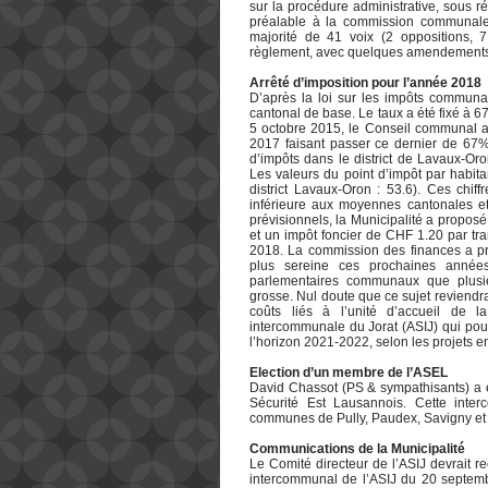
sur la procédure administrative, sous ré
préalable à la commission communale 
majorité de 41 voix (2 oppositions, 
règlement, avec quelques amendements p
Arrêté d’imposition pour l’année 2018
D’après la loi sur les impôts communa
cantonal de base. Le taux a été fixé à 
5 octobre 2015, le Conseil communal a
2017 faisant passer ce dernier de 67%
d’impôts dans le district de Lavaux-O
Les valeurs du point d’impôt par habit
district Lavaux-Oron : 53.6). Ces chif
inférieure aux moyennes cantonales et 
prévisionnels, la Municipalité a propos
et un impôt foncier de CHF 1.20 par tran
2018. La commission des finances a pr
plus sereine ces prochaines année
parlementaires communaux que plusie
grosse. Nul doute que ce sujet reviendr
coûts liés à l’unité d’accueil de l
intercommunale du Jorat (ASIJ) qui pou
l’horizon 2021-2022, selon les projets e
Election d’un membre de l’ASEL
David Chassot (PS & sympathisants) a 
Sécurité Est Lausannois. Cette inte
communes de Pully, Paudex, Savigny et
Communications de la Municipalité
Le Comité directeur de l’ASIJ devrait r
intercommunal de l’ASIJ du 20 septembr