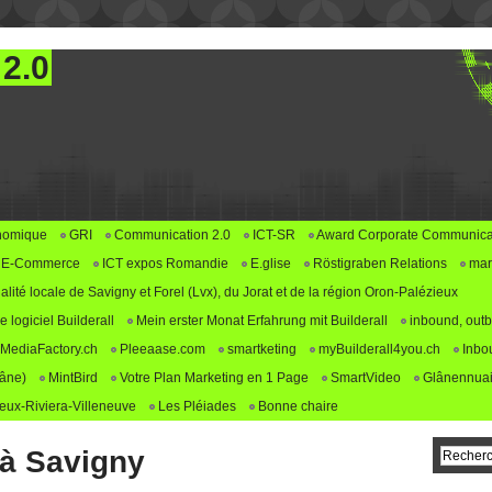
 2.0
nomique
GRI
Communication 2.0
ICT-SR
Award Corporate Communica
E-Commerce
ICT expos Romandie
E.glise
Röstigraben Relations
mar
alité locale de Savigny et Forel (Lvx), du Jorat et de la région Oron-Palézieux
logiciel Builderall
Mein erster Monat Erfahrung mit Builderall
inbound, outb
MediaFactory.ch
Pleeaase.com
smartketing
myBuilderall4you.ch
Inbo
lâne)
MintBird
Votre Plan Marketing en 1 Page
SmartVideo
Glânennuai
ux-Riviera-Villeneuve
Les Pléiades
Bonne chaire
 à Savigny