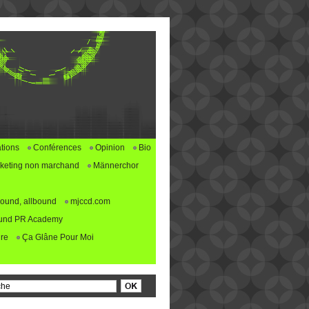
tions
Conférences
Opinion
Bio
keting non marchand
Männerchor
ound, allbound
mjccd.com
und PR Academy
re
Ça Glâne Pour Moi