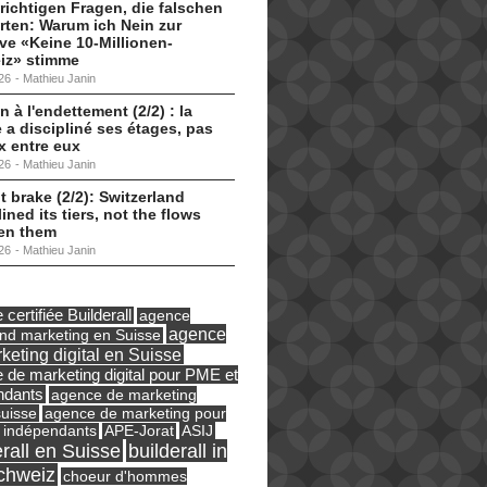
 richtigen Fragen, die falschen
ten: Warum ich Nein zur
tive «Keine 10-Millionen-
iz» stimme
26
-
Mathieu Janin
n à l'endettement (2/2) : la
 a discipliné ses étages, pas
ux entre eux
26
-
Mathieu Janin
t brake (2/2): Switzerland
lined its tiers, not the flows
en them
26
-
Mathieu Janin
certifiée Builderall
agence
agence
und marketing en Suisse
keting digital en Suisse
 de marketing digital pour PME et
ndants
agence de marketing
suisse
agence de marketing pour
ASIJ
 indépendants
APE-Jorat
erall en Suisse
builderall in
chweiz
choeur d'hommes