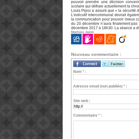
pouvoir prendre une décision concerna
scolaire qui défraie actuellement la ch
Louis Pipoz a assuré que « la sécurité de
L’exécutif intercommunal devrait égale
la communication pour pouvoir mieux c
du 20 décembre n’aura finalement pas l
décembre 2017 à 18h30. La séance a é
Mathieu Janin
Nouveau commentaire :
Nom * :
Adresse email (non publiée) * :
Site web :
Commentaire * :