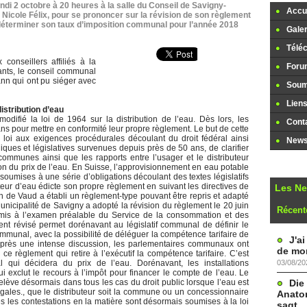
lundi 2 octobre à 20 heures à la salle du Conseil de Savigny-
Accue
Nicole Félix, pour se prononcer sur la révision de son règlement
 déterminer son taux d’imposition communal pour l’année 2018
Galer
Télé
conseillers affiliés à la
Foru
sants, le conseil communal
nn qui ont pu siéger avec
Soume
Lien
istribution d’eau
difié la loi de 1964 sur la distribution de l’eau. Dès lors, les
Cont
s pour mettre en conformité leur propre règlement. Le but de cette
la loi aux exigences procédurales découlant du droit fédéral ainsi
Newsl
iques et législatives survenues depuis près de 50 ans, de clarifier
communes ainsi que les rapports entre l’usager et le distributeur
tion du prix de l’eau. En Suisse, l’approvisionnement en eau potable
umises à une série d’obligations découlant des textes législatifs
eur d’eau édicte son propre règlement en suivant les directives de
Les N
n de Vaud a établi un règlement-type pouvant être repris et adapté
unicipalité de Savigny a adopté la révision du règlement le 20 juin
Récent
mis à l’examen préalable du Service de la consommation et des
ent révisé permet dorénavant au législatif communal de définir le
munal, avec la possibilité de déléguer la compétence tarifaire de
J'a
 Après une intense discussion, les parlementaires communaux ont
de mon
 règlement qui retire à l’exécutif la compétence tarifaire. C’est
03/08/20
qui décidera du prix de l’eau. Dorénavant, les installations
ui exclut le recours à l’impôt pour financer le compte de l’eau. Le
Die
 relève désormais dans tous les cas du droit public lorsque l’eau est
égales., que le distributeur soit la commune ou un concessionnaire
Anatom
es les contestations en la matière sont désormais soumises à la loi
sagt