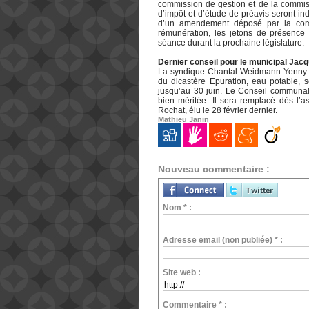
commission de gestion et de la commis
d’impôt et d’étude de préavis seront in
d’un amendement déposé par la commi
rémunération, les jetons de présence
séance durant la prochaine législature.
Dernier conseil pour le municipal Jac
La syndique Chantal Weidmann Yenny a
du dicastère Epuration, eau potable, se
jusqu’au 30 juin. Le Conseil communal 
bien méritée. Il sera remplacé dès l’a
Rochat, élu le 28 février dernier.
Mathieu Janin
Nouveau commentaire :
Nom * :
Adresse email (non publiée) * :
Site web :
Commentaire * :