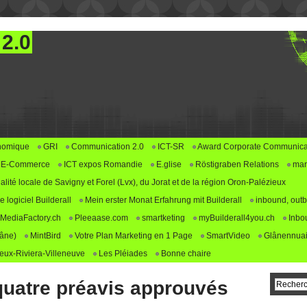
 2.0
nomique
GRI
Communication 2.0
ICT-SR
Award Corporate Communica
E-Commerce
ICT expos Romandie
E.glise
Röstigraben Relations
mar
alité locale de Savigny et Forel (Lvx), du Jorat et de la région Oron-Palézieux
logiciel Builderall
Mein erster Monat Erfahrung mit Builderall
inbound, outb
MediaFactory.ch
Pleeaase.com
smartketing
myBuilderall4you.ch
Inbo
lâne)
MintBird
Votre Plan Marketing en 1 Page
SmartVideo
Glânennuai
ux-Riviera-Villeneuve
Les Pléiades
Bonne chaire
 quatre préavis approuvés