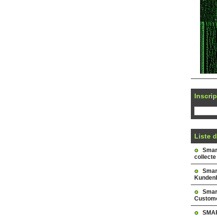
Inscrip
Liste d
Smark
collecte
Smar
Kundenb
Smar
Custome
SMAR