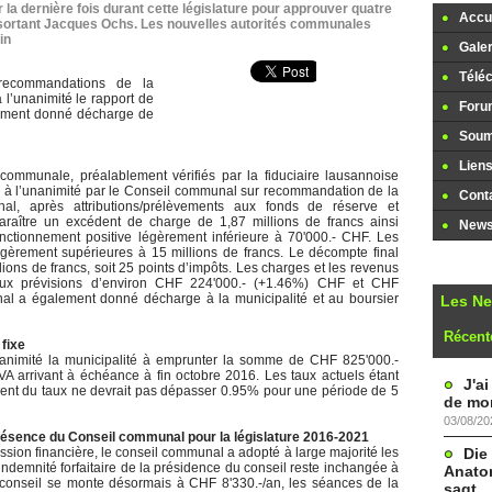
ur la dernière fois durant cette législature pour approuver quatre
Accue
l sortant Jacques Ochs. Les nouvelles autorités communales
in
Galer
Télé
recommandations de la
l’unanimité le rapport de
Foru
alement donné décharge de
Soume
Lien
communale, préalablement vérifiés par la fiduciaire lausannoise
s à l’unanimité par le Conseil communal sur recommandation de la
Cont
inal, après attributions/prélèvements aux fonds de réserve et
paraître un excédent de charge de 1,87 millions de francs ainsi
Newsl
ctionnement positive légèrement inférieure à 70'000.- CHF. Les
égèrement supérieures à 15 millions de francs. Le décompte final
ons de francs, soit 25 points d’impôts. Les charges et les revenus
 aux prévisions d’environ CHF 224'000.- (+1.46%) CHF et CHF
nal a également donné décharge à la municipalité et au boursier
Les N
Récent
fixe
nanimité la municipalité à emprunter la somme de CHF 825'000.-
A arrivant à échéance à fin octobre 2016. Les taux actuels étant
J'a
ent du taux ne devrait pas dépasser 0.95% pour une période de 5
de mon
03/08/20
présence du Conseil communal pour la législature 2016-2021
Die
ion financière, le conseil communal a adopté à large majorité les
indemnité forfaitaire de la présidence du conseil reste inchangée à
Anatom
 conseil se monte désormais à CHF 8'330.-/an, les séances de la
sagt