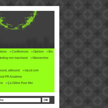
tions
Conférences
Opinion
Bio
keting non marchand
Männerchor
ound, allbound
mjccd.com
und PR Academy
re
Ça Glâne Pour Moi