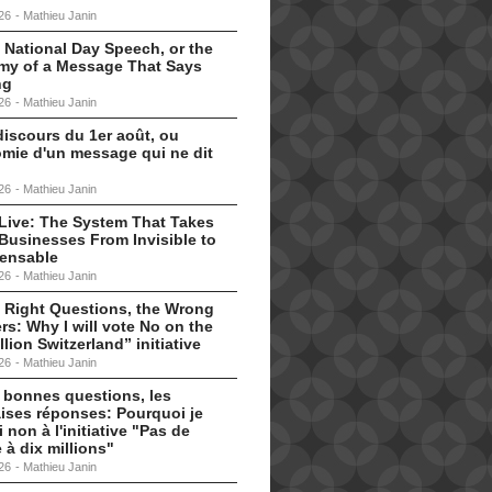
26
-
Mathieu Janin
 National Day Speech, or the
my of a Message That Says
ng
26
-
Mathieu Janin
discours du 1er août, ou
omie d'un message qui ne dit
26
-
Mathieu Janin
s Live: The System That Takes
Businesses From Invisible to
pensable
26
-
Mathieu Janin
 Right Questions, the Wrong
s: Why I will vote No on the
llion Switzerland” initiative
26
-
Mathieu Janin
 bonnes questions, les
ises réponses: Pourquoi je
i non à l'initiative "Pas de
 à dix millions"
26
-
Mathieu Janin