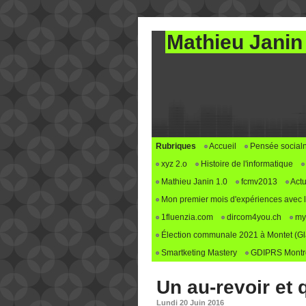
Mathieu Janin
Rubriques
Accueil
Pensée social
xyz 2.o
Histoire de l'informatique
Mathieu Janin 1.0
fcmv2013
Actu
Mon premier mois d'expériences avec le 
1fluenzia.com
dircom4you.ch
my
Élection communale 2021 à Montet (G
Smartketing Mastery
GDIPRS Montre
Un au-revoir et
Lundi 20 Juin 2016