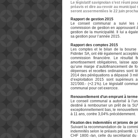
Le législatif savignolan s’est réuni po
préavis et dire au-revoir au municipa
seront assermentées le 22 juin procha
Rapport de gestion 2015
Le conseil communal a suivi les 
commission de gestion en approuvant à 
gestion de la municipalité. Il lui a ég
sa gestion pour l’année 2015.
Rapport des comptes 2015
Les comptes et le bilan de la bourse 
Fidinter SA, ont été également accepté
commission financière. Le résultat f
amortissement obligatoires, laisse ap
qu’une marge d’autofinancement de fon
dépenses et recettes ordinaires sont l
2014 des péréquations a dépassé 3 milli
d’exploitation 2015 sont supérieurs
321'000.- (+2.1%). Le législatif commu
communal pour cet exercice.
Renouvellement d’un emprunt à terme 
Le conseil communal a autorisé à l’u
destiné à rembourser un prêt de la SUV
exceptionnellement bas, le renouvellem
à 11 ans, contre 3,04% précédemment.
Fixation des indemnités et jetons de 
Suivant la recommandation de la commiss
indemnités selon le préavis présenté. L’
CHF 1800.-/an, celle du secrétariat du