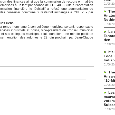
sion des finances ainsi que la commission de recours en matière
01/08/20
demnisées à un tarif par séance de CHF 40.-. Suite à l’acceptation
ssion financière le législatif a refusé une augmentation de
The
 des conseiller communaux resteront inchangés à CHF 25.- par
Anato
Nothi
ques Ochs
01/08/20
 rendu hommage à son collègue municipal sortant, responsable
rvices industriels et police, vice-président du Conseil municipal
Le 
et ses collègues municipaux lui souhaitent une retraite politique
l'anat
ssermentation des autorités le 22 juin prochain par Jean-Claude
rien
01/08/20
It'
Local 
Indis
01/06/20
The
Answer
“10-Mi
01/06/20
Les
mauva
votera
Suisse
01/06/20