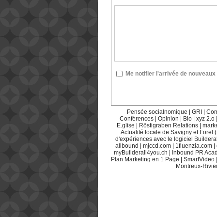
Me notifier l'arrivée de nouvea
Pensée socialnomique
|
GRI
|
Com
Conférences
|
Opinion
|
Bio
|
xyz 2.o
E.glise
|
Röstigraben Relations
|
mark
Actualité locale de Savigny et Forel 
d'expériences avec le logiciel Builderal
allbound
|
mjccd.com
|
1fluenzia.com
|
myBuilderall4you.ch
|
Inbound PR Aca
Plan Marketing en 1 Page
|
SmartVideo
Montreux-Rivie