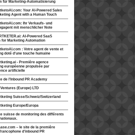
rm für Marketing-Automatisierung
tketoAI.com: Your AI-Powered Sales
keting Agent with a Human Touch
ketoAI.com: Ihr Verkaufs- und
ngagent mit menschlicher Note
TKETER.ai: AI-Powered SaaS
m for Marketing Automation
ketoAI.com : Votre agent de vente et
ng doté d'une touche humaine
keting.ai - Première agence
ng européenne propulsée par
gence artificielle
ite de l'Inbound PR Academy
 Ventures (Europe) LTD
tketing Suisse/Schweiz/Switzerland
tketing Europe/Europa
te suisse de monitoring des différents
nationaux.
ase.com – le site de la première
francophone d'inbound PR