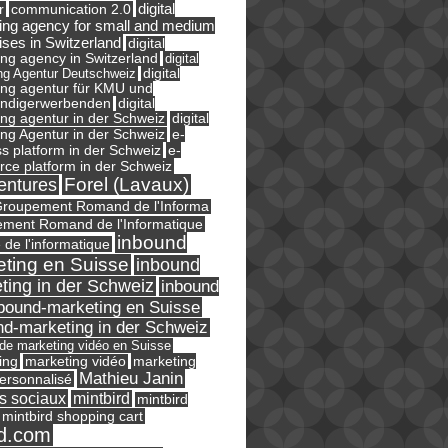
digital
r
communication 2.0
ing agency for small and medium
ises in Switzerland
digital
ng agency in Switzerland
digital
ng Agentur Deutschweiz
digital
ing agentur für KMU und
ändigerwerbenden
digital
ng agentur in der Schweiz
digital
e-
ng Agentur in der Schweiz
s platform in der Schweiz
e-
ce platform in der Schweiz
Forel (Lavaux)
entures
roupement Romand de l'Informa
ment Romand de l'Informatique
inbound
e de l'informatique
ting en Suisse
inbound
ting in der Schweiz
inbound
bound-marketing en Suisse
nd-marketing in der Schweiz
l de marketing vidéo en Suisse
ing
marketing
marketing vidéo
Mathieu Janin
ersonnalisé
s sociaux
mintbird
mintbird
mintbird shopping cart
d.com