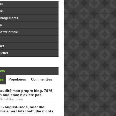
il
ie
chargements
m
ttre article
s
act
etter
ews
es
Populaires
Commentées
i audité mon propre blog. 76 %
 audience n'existe pas.
26
-
Mathieu Janin
 1.-August-Rede, oder die
ie einer Botschaft, die nichts