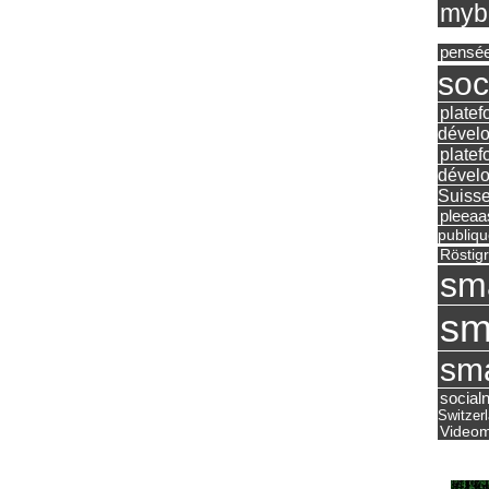
mybu
pensé
soc
platef
dévelo
platef
dévelo
Suisse
pleea
publiqu
Röstig
sm
sm
sma
social
Switzer
Videom