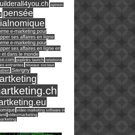
ilderall4you.ch
opinion
pensée
e
ialnomique
orme e-marketing pour
pper ses affaires en ligne
orme e-marketing pour
pper ses affaires en ligne en
 et dans le monde
ase.com
relations
poplinks launch
es entrantes
réseaux sociaux
Savigny
raben
artketing
artketing.ch
rtketing.eu
nomique
video marketing software in
land
videomarketing
arketing