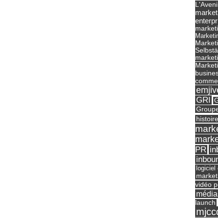
L'Aveni
market
enterpr
marketi
Marketi
Market
Selbst
marketi
Marketi
busines
commer
emjiv
GRI
G
Groupe
histoir
marke
marke
in
PR
inbou
logicie
market
vidéo p
média
launch
mjcc