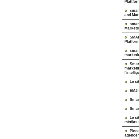
Plattfo
smar
and Mar
smart
Marketi
SMAR
Platfor
smart
marketi
Smart
marketi
l'intelli
Le s
EMJI
Smar
Smar
Le si
médias 
Pleea
agence 