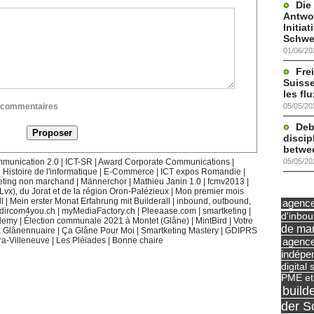
Die
Antwor
Initia
Schwe
01/06/20
Frei
Suisse
les fl
05/05/20
ux commentaires
Deb
discip
betwe
05/05/20
munication 2.0
|
ICT-SR
|
Award Corporate Communications
|
|
Histoire de l'informatique
|
E-Commerce
|
ICT expos Romandie
|
eting non marchand
|
Männerchor
|
Mathieu Janin 1.0
|
fcmv2013
|
(Lvx), du Jorat et de la région Oron-Palézieux
|
Mon premier mois
l
|
Mein erster Monat Erfahrung mit Builderall
|
inbound, outbound,
agence 
dircom4you.ch
|
myMediaFactory.ch
|
Pleeaase.com
|
smartketing
|
d'inbo
demy
|
Élection communale 2021 à Montet (Glâne)
|
MintBird
|
Votre
de mar
|
Glânennuaire
|
Ça Glâne Pour Moi
|
Smartketing Mastery
|
GDIPRS
agence
ra-Villeneuve
|
Les Pléiades
|
Bonne chaire
indépe
digital 
PME et
build
der S