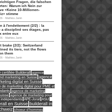
 richtigen Fragen, die falschen
ten: Warum ich Nein zur
tive «Keine 10-Millionen-
iz» stimme
26
-
Mathieu Janin
n à l'endettement (2/2) : la
 a discipliné ses étages, pas
ux entre eux
26
-
Mathieu Janin
t brake (2/2): Switzerland
lined its tiers, not the flows
en them
26
-
Mathieu Janin
certifiée Builderall
agence
agence
und marketing en Suisse
keting digital en Suisse
 de marketing digital pour PME et
ndants
agence de marketing
suisse
agence de marketing pour
ASIJ
 indépendants
APE-Jorat
erall en Suisse
builderall in
chweiz
choeur d'hommes