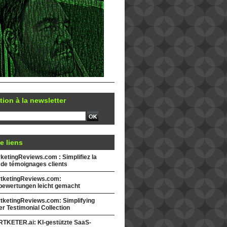
tion à la newsletter
e liens
etingReviews.com : Simplifiez la
 de témoignages clients
tketingReviews.com:
ewertungen leicht gemacht
tketingReviews.com: Simplifying
r Testimonial Collection
TKETER.ai: KI-gestützte SaaS-