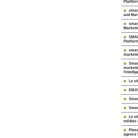
Plattfo
smar
and Mar
smart
Marketi
SMAR
Platfor
smart
marketi
Smart
marketi
l'intelli
Le s
EMJI
Smar
Smar
Le si
médias 
Pleea
agence 