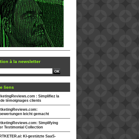
tion à la newsletter
e liens
etingReviews.com : Simplifiez la
 de témoignages clients
tketingReviews.com:
ewertungen leicht gemacht
tketingReviews.com: Simplifying
r Testimonial Collection
TKETER.ai: KI-gestützte SaaS-