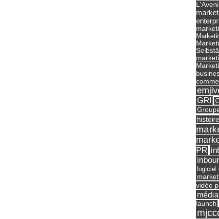
L'Aveni
market
enterpr
marketi
Marketi
Market
Selbst
marketi
Marketi
busines
commer
emjiv
GRI
G
Groupe
histoir
marke
marke
in
PR
inbou
logicie
market
vidéo p
média
launch
mjcc