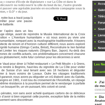
a « course d’école de législature » sur La Côte et dans le
Accue
écouvrir ou redécouvrir la ville du bout du lac, l’autre grande
on et passer une agréable journée en excellente compagnie sous la
Galer
ton, « G.O* » du jour.
Télé
 notre bus a tracé jusqu’à
rrêter pour une pause-
Foru
ie battante.
Soume
er l’apéro dans un lieu
luge oblige, avant de rejoindre le Musée International de la Croix
Lien
ition « L’Aventure humanitaire » où nous avons pu vivre une
 humanitaire, rompant avec la muséographie traditionnelle. A travers
Cont
itecte de renom et d’horizon culturel différent, nous avons exploré
dignité humaine (Gringo Cardia, Brésil), Reconstruire le lien familial
Newsl
et Limiter les risques naturels (Shigeru Ban, Japon). Au-delà des
 zones de conflits actuels, ces problématiques concernent chacune
lus globalement, notre futur commun pour les décennies à venir.
e Vaud pour diner à l’hôtel-restaurant « Le Petit Moulin » à Grens,
Les N
s rendre à Begnins, haut-lieu du vignoble de La Côte pour visiter
 de Suisse d’un seul tenant avec ses 18 hectares et déguster
Récent
vier à leurs voisins de Lavaux. Outre les cépages traditionels
et garanoir, nous avons pu déguster un crû élaboré avec du Galotta,
ngins en 1981, il est issu du croisement de l'Ancellotta, un cépage
J'a
xtrême résistance à la pourriture permet de le vendanger à parfaite
de mon
i un bouquet fin, un vin puissant, très coloré et corsé.
03/08/20
os pénates, non sans avoir acheté quelques cartons de ce délicieux
Die
 d’avoir si bien organisé cette journée, exception faite de la météo
quement sans discontinuer.
Anatom
sagt