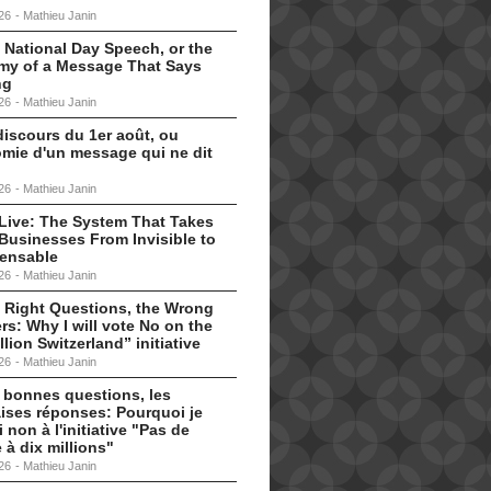
26
-
Mathieu Janin
 National Day Speech, or the
my of a Message That Says
ng
26
-
Mathieu Janin
discours du 1er août, ou
omie d'un message qui ne dit
26
-
Mathieu Janin
s Live: The System That Takes
Businesses From Invisible to
pensable
26
-
Mathieu Janin
 Right Questions, the Wrong
s: Why I will vote No on the
llion Switzerland” initiative
26
-
Mathieu Janin
 bonnes questions, les
ises réponses: Pourquoi je
i non à l'initiative "Pas de
 à dix millions"
26
-
Mathieu Janin