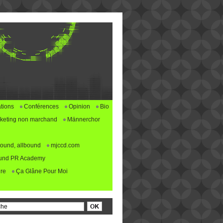
tions
Conférences
Opinion
Bio
keting non marchand
Männerchor
ound, allbound
mjccd.com
und PR Academy
re
Ça Glâne Pour Moi