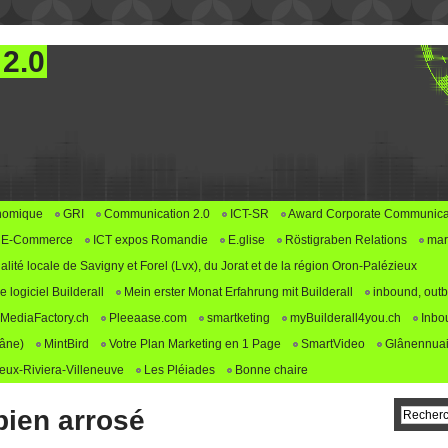
 2.0
nomique
GRI
Communication 2.0
ICT-SR
Award Corporate Communica
E-Commerce
ICT expos Romandie
E.glise
Röstigraben Relations
mar
alité locale de Savigny et Forel (Lvx), du Jorat et de la région Oron-Palézieux
logiciel Builderall
Mein erster Monat Erfahrung mit Builderall
inbound, outb
MediaFactory.ch
Pleeaase.com
smartketing
myBuilderall4you.ch
Inbo
lâne)
MintBird
Votre Plan Marketing en 1 Page
SmartVideo
Glânennuai
ux-Riviera-Villeneuve
Les Pléiades
Bonne chaire
bien arrosé