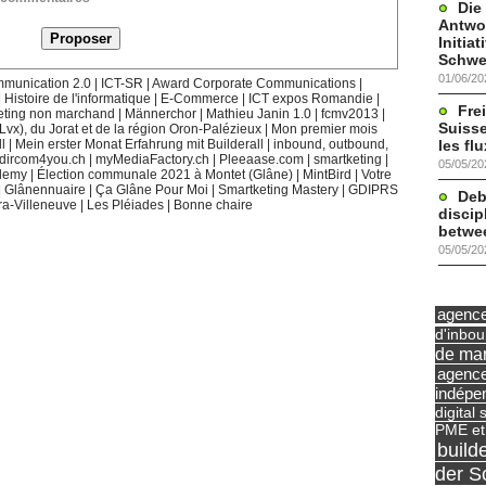
Die
Antwor
Initia
Schwe
01/06/20
munication 2.0
|
ICT-SR
|
Award Corporate Communications
|
|
Histoire de l'informatique
|
E-Commerce
|
ICT expos Romandie
|
Frei
eting non marchand
|
Männerchor
|
Mathieu Janin 1.0
|
fcmv2013
|
Suisse
(Lvx), du Jorat et de la région Oron-Palézieux
|
Mon premier mois
les fl
l
|
Mein erster Monat Erfahrung mit Builderall
|
inbound, outbound,
dircom4you.ch
|
myMediaFactory.ch
|
Pleeaase.com
|
smartketing
|
05/05/20
demy
|
Élection communale 2021 à Montet (Glâne)
|
MintBird
|
Votre
|
Glânennuaire
|
Ça Glâne Pour Moi
|
Smartketing Mastery
|
GDIPRS
Deb
ra-Villeneuve
|
Les Pléiades
|
Bonne chaire
discip
betwe
05/05/20
agence 
d'inbo
de mar
agence
indépe
digital 
PME et
build
der S