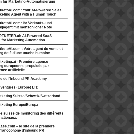
rm für Marketing-Automatisierung
tketoAI.com: Your AI-Powered Sales
keting Agent with a Human Touch
ketoAI.com: Ihr Verkaufs- und
ngagent mit menschlicher Note
TKETER.ai: AI-Powered SaaS
m for Marketing Automation
ketoAI.com : Votre agent de vente et
ng doté d'une touche humaine
keting.ai - Première agence
ng européenne propulsée par
gence artificielle
ite de l'Inbound PR Academy
 Ventures (Europe) LTD
tketing Suisse/Schweiz/Switzerland
tketing Europe/Europa
te suisse de monitoring des différents
nationaux.
ase.com – le site de la première
francophone d'inbound PR