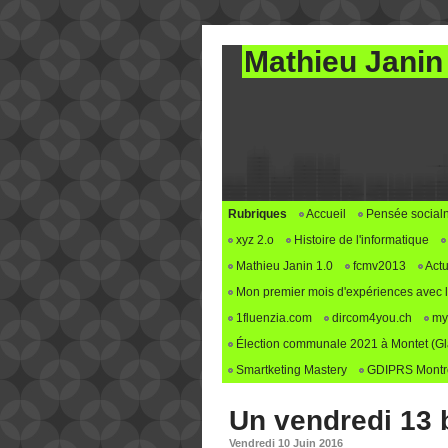
Mathieu Janin
Rubriques
Accueil
Pensée social
xyz 2.o
Histoire de l'informatique
Mathieu Janin 1.0
fcmv2013
Actu
Mon premier mois d'expériences avec le 
1fluenzia.com
dircom4you.ch
my
Élection communale 2021 à Montet (G
Smartketing Mastery
GDIPRS Montre
Un vendredi 13 
Vendredi 10 Juin 2016