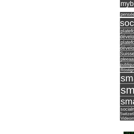
mybu
pensé
soc
platef
dévelo
platef
dévelo
Suisse
pleea
publiqu
Röstig
sm
sm
sma
social
Switzer
Videom