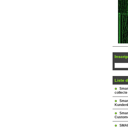
Inscrip
Liste d
Smark
collecte
Smar
Kundenb
Smar
Custome
SMAR