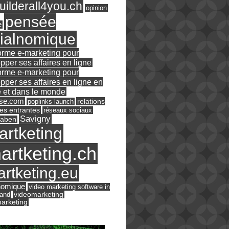
ilderall4you.ch
opinion
pensée
e
ialnomique
orme e-marketing pour
pper ses affaires en ligne
orme e-marketing pour
pper ses affaires en ligne en
 et dans le monde
ase.com
relations
poplinks launch
es entrantes
réseaux sociaux
Savigny
raben
artketing
artketing.ch
rtketing.eu
nomique
video marketing software in
land
videomarketing
arketing