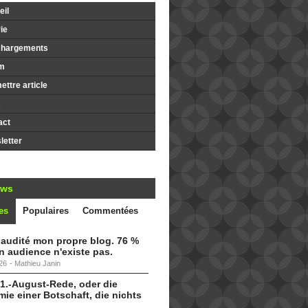
il
ie
chargements
m
ttre article
s
act
etter
ews
es
Populaires
Commentées
i audité mon propre blog. 76 %
 audience n'existe pas.
26
-
Mathieu Janin
 1.-August-Rede, oder die
ie einer Botschaft, die nichts