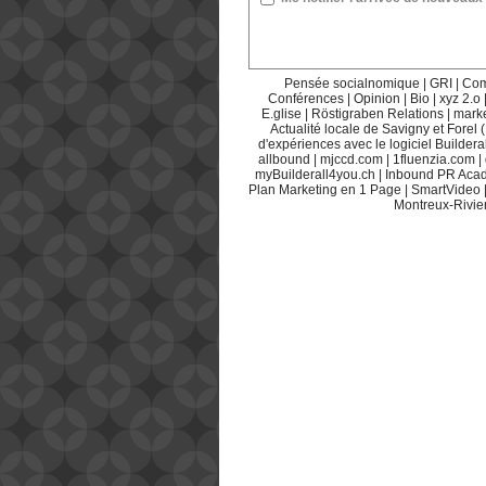
Pensée socialnomique
|
GRI
|
Com
Conférences
|
Opinion
|
Bio
|
xyz 2.o
E.glise
|
Röstigraben Relations
|
mark
Actualité locale de Savigny et Forel 
d'expériences avec le logiciel Builderal
allbound
|
mjccd.com
|
1fluenzia.com
|
myBuilderall4you.ch
|
Inbound PR Aca
Plan Marketing en 1 Page
|
SmartVideo
Montreux-Rivie