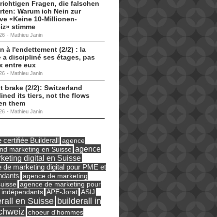
 richtigen Fragen, die falschen
ten: Warum ich Nein zur
tive «Keine 10-Millionen-
iz» stimme
26
-
Mathieu Janin
n à l'endettement (2/2) : la
 a discipliné ses étages, pas
ux entre eux
26
-
Mathieu Janin
t brake (2/2): Switzerland
lined its tiers, not the flows
en them
26
-
Mathieu Janin
certifiée Builderall
agence
agence
und marketing en Suisse
keting digital en Suisse
 de marketing digital pour PME et
ndants
agence de marketing
suisse
agence de marketing pour
ASIJ
 indépendants
APE-Jorat
erall en Suisse
builderall in
chweiz
choeur d'hommes