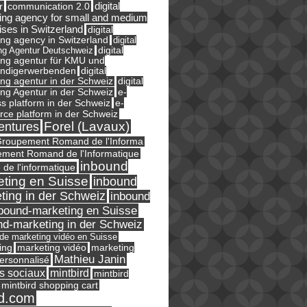
digital
r
communication 2.0
ing agency for small and medium
ises in Switzerland
digital
ng agency in Switzerland
digital
ng Agentur Deutschweiz
digital
ing agentur für KMU und
ändigerwerbenden
digital
ng agentur in der Schweiz
digital
e-
ng Agentur in der Schweiz
s platform in der Schweiz
e-
ce platform in der Schweiz
Forel (Lavaux)
entures
roupement Romand de l'Informa
ment Romand de l'Informatique
inbound
e de l'informatique
ting en Suisse
inbound
ting in der Schweiz
inbound
bound-marketing en Suisse
nd-marketing in der Schweiz
l de marketing vidéo en Suisse
ing
marketing
marketing vidéo
Mathieu Janin
ersonnalisé
s sociaux
mintbird
mintbird
mintbird shopping cart
d.com