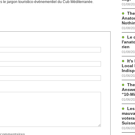
ans le jargon touristico-événementiel du Cub Méditerranée.
01/08/20
The
Anato
Nothi
01/08/20
Le 
l'anat
rien
01/08/20
It'
Local 
Indis
01/06/20
The
Answer
“10-Mi
01/06/20
Les
mauva
votera
Suisse
01/06/20
ux commentaires