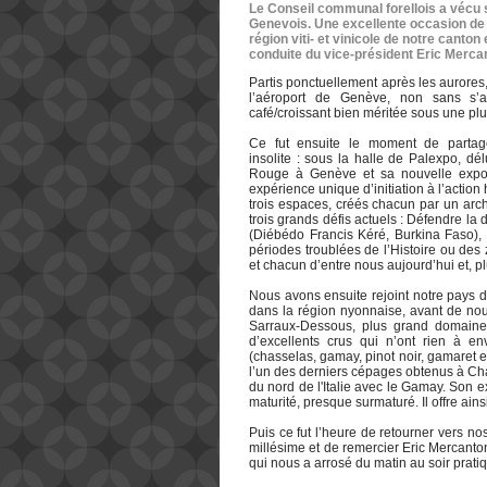
Le Conseil communal forellois a vécu s
Genevois. Une excellente occasion de d
région viti- et vinicole de notre cant
conduite du vice-président Eric Mercan
Partis ponctuellement après les aurores,
l’aéroport de Genève, non sans s’a
café/croissant bien méritée sous une plu
Ce fut ensuite le moment de partag
insolite : sous la halle de Palexpo, dé
Rouge à Genève et sa nouvelle expos
expérience unique d’initiation à l’action
trois espaces, créés chacun par un arch
trois grands défis actuels : Défendre la 
(Diébédo Francis Kéré, Burkina Faso), 
périodes troublées de l’Histoire ou des
et chacun d’entre nous aujourd’hui et, p
Nous avons ensuite rejoint notre pays d
dans la région nyonnaise, avant de nou
Sarraux-Dessous, plus grand domaine
d’excellents crus qui n’ont rien à en
(chasselas, gamay, pinot noir, gamaret 
l’un des derniers cépages obtenus à Cha
du nord de l'Italie avec le Gamay. Son e
maturité, presque surmaturé. Il offre ains
Puis ce fut l’heure de retourner vers n
millésime et de remercier Eric Mercanton
qui nous a arrosé du matin au soir prati