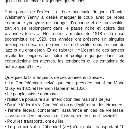
qui n’a rien à envier aux jeunes générations.
Porte-parole de l’exécutif et hôte principale du jour, Chantal
Weidmann Yenny a désiré marquer le coup avec ce repas
commun, synonyme de partage, d’échange et de convivialité,
tout en se replongeant dans le passé riche et coloré des
« années folles ». Nés entre l’armistice de 1918 et la crise
économique de 1929, ces années ont présenté un singulier
mélange de désarroi, de révolte et de frivolité, sous le signe du
jazz et du charleston. Et de rajouter : « L’esprit de ces années
révèle les origines du nôtre et préfigure jusque dans ces
contradictions les attentes, les tendances et les tentations de
notre aujourd’hui » .
Quelques faits marquants de ces années en Suisse :
• La Confédération helvétique était présidée par Jean-Marie
Musy en 1925 et Heinrich Häberlin en 1926
• Le peuple suisse approuvait
• l’initiative populaire sur l’interdiction des maisons de jeu
• l’arrêté fédéral à la Confédération de légiférer sur les étrangers
• l’arrêté fédéral concernant l’assurance en cas de vieillesse,
l’assurance des survivants et l’assurance en cas d’invalidité
• Pour les transports, ont eu lieu :
• Le premier vol à Dübendorf (ZH) d’un junker transportant 10