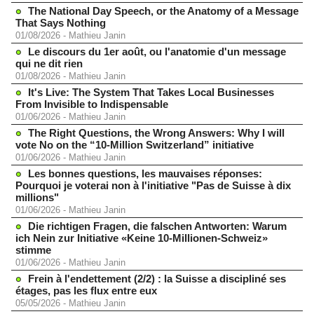
The National Day Speech, or the Anatomy of a Message
That Says Nothing
01/08/2026
-
Mathieu Janin
Le discours du 1er août, ou l'anatomie d'un message
qui ne dit rien
01/08/2026
-
Mathieu Janin
It's Live: The System That Takes Local Businesses
From Invisible to Indispensable
01/06/2026
-
Mathieu Janin
The Right Questions, the Wrong Answers: Why I will
vote No on the “10-Million Switzerland” initiative
01/06/2026
-
Mathieu Janin
Les bonnes questions, les mauvaises réponses:
Pourquoi je voterai non à l'initiative "Pas de Suisse à dix
millions"
01/06/2026
-
Mathieu Janin
Die richtigen Fragen, die falschen Antworten: Warum
ich Nein zur Initiative «Keine 10-Millionen-Schweiz»
stimme
01/06/2026
-
Mathieu Janin
Frein à l'endettement (2/2) : la Suisse a discipliné ses
étages, pas les flux entre eux
05/05/2026
-
Mathieu Janin