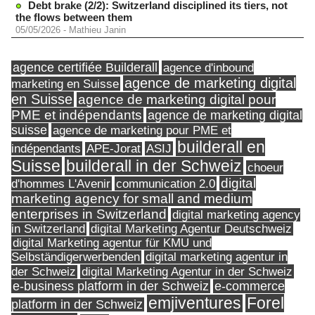
Debt brake (2/2): Switzerland disciplined its tiers, not
the flows between them
05/05/2026
-
Mathieu Janin
agence certifiée Builderall
agence d'inbound
agence de marketing digital
marketing en Suisse
en Suisse
agence de marketing digital pour
PME et indépendants
agence de marketing digital
suisse
agence de marketing pour PME et
builderall en
indépendants
ASIJ
APE-Jorat
Suisse
builderall in der Schweiz
choeur
digital
d'hommes L'Avenir
communication 2.0
marketing agency for small and medium
enterprises in Switzerland
digital marketing agency
in Switzerland
digital Marketing Agentur Deutschweiz
digital Marketing agentur für KMU und
Selbständigerwerbenden
digital marketing agentur in
digital Marketing Agentur in der Schweiz
der Schweiz
e-business platform in der Schweiz
e-commerce
Forel
emjiventures
platform in der Schweiz