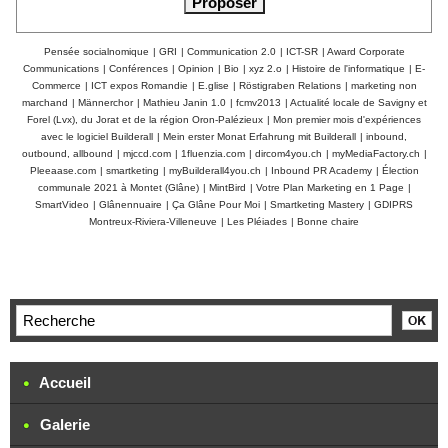
Pensée socialnomique
|
GRI
|
Communication 2.0
|
ICT-SR
|
Award Corporate
Communications
|
Conférences
|
Opinion
|
Bio
|
xyz 2.o
|
Histoire de l'informatique
|
E-
Commerce
|
ICT expos Romandie
|
E.glise
|
Röstigraben Relations
|
marketing non
marchand
|
Männerchor
|
Mathieu Janin 1.0
|
fcmv2013
|
Actualité locale de Savigny et
Forel (Lvx), du Jorat et de la région Oron-Palézieux
|
Mon premier mois d'expériences
avec le logiciel Builderall
|
Mein erster Monat Erfahrung mit Builderall
|
inbound,
outbound, allbound
|
mjccd.com
|
1fluenzia.com
|
dircom4you.ch
|
myMediaFactory.ch
|
Pleeaase.com
|
smartketing
|
myBuilderall4you.ch
|
Inbound PR Academy
|
Élection
communale 2021 à Montet (Glâne)
|
MintBird
|
Votre Plan Marketing en 1 Page
|
SmartVideo
|
Glânennuaire
|
Ça Glâne Pour Moi
|
Smartketing Mastery
|
GDIPRS
Montreux-Riviera-Villeneuve
|
Les Pléiades
|
Bonne chaire
Accueil
Galerie