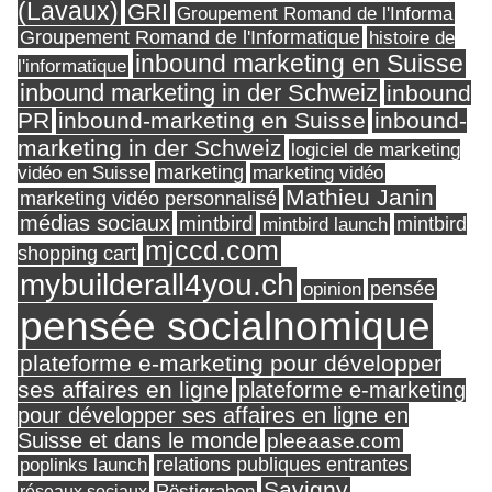
(Lavaux)
GRI
Groupement Romand de l'Informa
Groupement Romand de l'Informatique
histoire de
inbound marketing en Suisse
l'informatique
inbound marketing in der Schweiz
inbound
PR
inbound-marketing en Suisse
inbound-
marketing in der Schweiz
logiciel de marketing
marketing
vidéo en Suisse
marketing vidéo
Mathieu Janin
marketing vidéo personnalisé
médias sociaux
mintbird
mintbird launch
mintbird
mjccd.com
shopping cart
mybuilderall4you.ch
pensée
opinion
pensée socialnomique
plateforme e-marketing pour développer
ses affaires en ligne
plateforme e-marketing
pour développer ses affaires en ligne en
Suisse et dans le monde
pleeaase.com
relations publiques entrantes
poplinks launch
Savigny
réseaux sociaux
Röstigraben