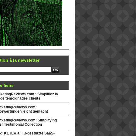
tion à la newsletter
e liens
etingReviews.com : Simplifiez la
 de témoignages clients
tketingReviews.com:
ewertungen leicht gemacht
tketingReviews.com: Simplifying
r Testimonial Collection
TKETER.ai: KI-gestützte SaaS-