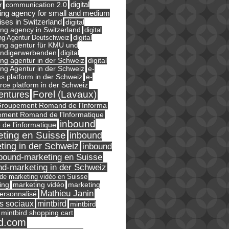
digital
r
communication 2.0
ing agency for small and medium
ises in Switzerland
digital
ng agency in Switzerland
digital
ng Agentur Deutschweiz
digital
ing agentur für KMU und
ändigerwerbenden
digital
ng agentur in der Schweiz
digital
e-
ng Agentur in der Schweiz
s platform in der Schweiz
e-
ce platform in der Schweiz
Forel (Lavaux)
entures
roupement Romand de l'Informa
ment Romand de l'Informatique
inbound
e de l'informatique
ting en Suisse
inbound
ting in der Schweiz
inbound
bound-marketing en Suisse
nd-marketing in der Schweiz
l de marketing vidéo en Suisse
ing
marketing
marketing vidéo
Mathieu Janin
ersonnalisé
s sociaux
mintbird
mintbird
mintbird shopping cart
d.com