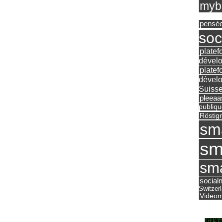
mybu
pensé
soc
platef
dévelo
platef
dévelo
Suisse
pleea
publiqu
Röstig
sm
sm
sma
social
Switzer
Videom