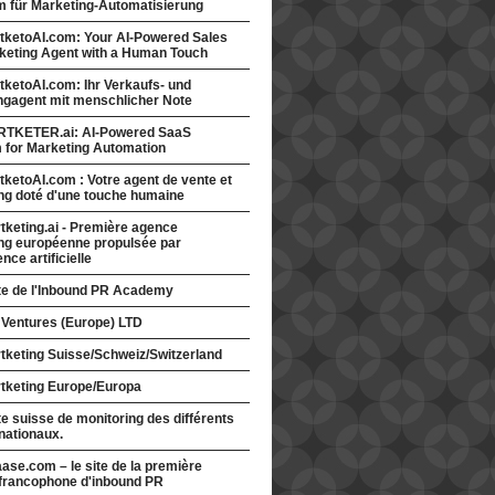
rm für Marketing-Automatisierung
tketoAI.com: Your AI-Powered Sales
keting Agent with a Human Touch
ketoAI.com: Ihr Verkaufs- und
ngagent mit menschlicher Note
TKETER.ai: AI-Powered SaaS
m for Marketing Automation
ketoAI.com : Votre agent de vente et
ng doté d'une touche humaine
keting.ai - Première agence
ng européenne propulsée par
gence artificielle
ite de l'Inbound PR Academy
 Ventures (Europe) LTD
tketing Suisse/Schweiz/Switzerland
tketing Europe/Europa
te suisse de monitoring des différents
nationaux.
ase.com – le site de la première
francophone d'inbound PR