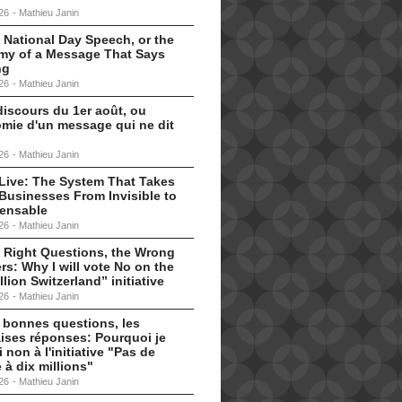
26
-
Mathieu Janin
 National Day Speech, or the
my of a Message That Says
ng
26
-
Mathieu Janin
discours du 1er août, ou
omie d'un message qui ne dit
26
-
Mathieu Janin
s Live: The System That Takes
Businesses From Invisible to
pensable
26
-
Mathieu Janin
 Right Questions, the Wrong
s: Why I will vote No on the
llion Switzerland” initiative
26
-
Mathieu Janin
 bonnes questions, les
ises réponses: Pourquoi je
i non à l'initiative "Pas de
 à dix millions"
26
-
Mathieu Janin