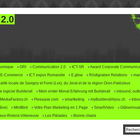
 2.0
nomique
GRI
Communication 2.0
ICT-SR
Award Corporate Communica
E-Commerce
ICT expos Romandie
E.glise
Röstigraben Relations
mar
alité locale de Savigny et Forel (Lvx), du Jorat et de la région Oron-Palézieux
logiciel Builderall
Mein erster Monat Erfahrung mit Builderall
inbound, outb
MediaFactory.ch
Pleeaase.com
smartketing
myBuilderall4you.ch
Inbo
lâne)
MintBird
Votre Plan Marketing en 1 Page
SmartVideo
Glânennuai
ux-Riviera-Villeneuve
Les Pléiades
Bonne chaire