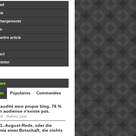
il
ie
chargements
m
ttre article
s
act
etter
ews
es
Populaires
Commentées
i audité mon propre blog. 76 %
 audience n'existe pas.
26
-
Mathieu Janin
 1.-August-Rede, oder die
ie einer Botschaft, die nichts