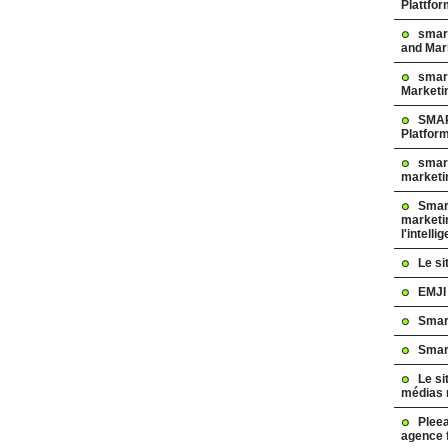
Plattfo
smar
and Mar
smart
Marketi
SMAR
Platfor
smart
marketi
Smart
marketi
l'intelli
Le s
EMJI
Smar
Smar
Le si
médias 
Pleea
agence 