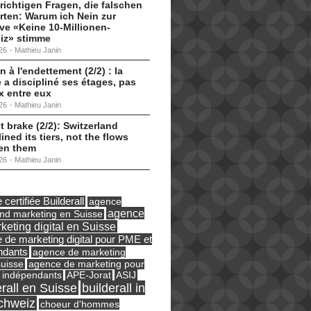
 richtigen Fragen, die falschen
ten: Warum ich Nein zur
tive «Keine 10-Millionen-
iz» stimme
26
-
Mathieu Janin
n à l'endettement (2/2) : la
 a discipliné ses étages, pas
ux entre eux
26
-
Mathieu Janin
t brake (2/2): Switzerland
lined its tiers, not the flows
en them
26
-
Mathieu Janin
certifiée Builderall
agence
agence
und marketing en Suisse
keting digital en Suisse
 de marketing digital pour PME et
ndants
agence de marketing
suisse
agence de marketing pour
ASIJ
 indépendants
APE-Jorat
erall en Suisse
builderall in
chweiz
choeur d'hommes