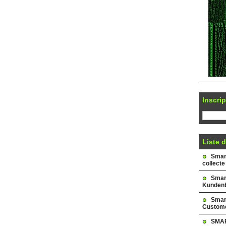
Inscrip
Liste d
Smark
collecte
Smar
Kundenb
Smar
Custome
SMAR