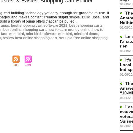
Fastest & Easiest Shopping Cart Builder
01/08/20
The
g cart building technology yet easy enough for grandma to use. It
pages and makes content creation stupid simple. Build upsell and
Anato
uild a library of bump offers that can be pulled...
Nothi
y apps
,
best shopping cart software 2021
,
best shopping carts
01/08/20
n best online shopping cart
,
how to earn money online
,
how to
 fast
,
mint bird
,
mint bird software
,
mintbird
,
mintbird demo
,
Le 
t
,
review best online shopping cart
,
set up a free online shopping
l'anat
rien
01/08/20
It'
Local 
Indis
01/06/20
The
Answer
“10-Mi
01/06/20
Les
mauva
votera
Suisse
01/06/20