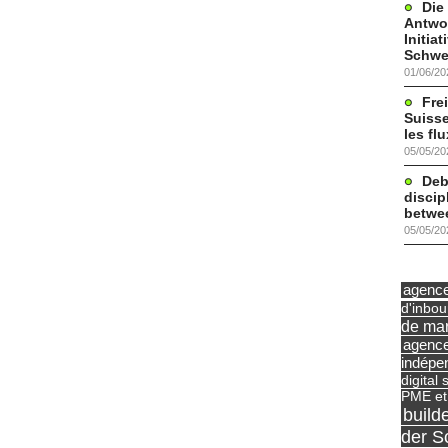
Die
Antwor
Initia
Schwe
01/06/20
Frei
Suisse
les fl
05/05/20
Deb
discip
betwe
05/05/20
agence 
d'inbo
de mar
agence
indépe
digital 
PME et
build
der S