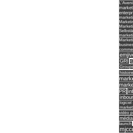
L'Aveni
market
enterpr
marketi
Marketi
Market
Selbst
marketi
Marketi
busines
commer
emjiv
GRI
G
Groupe
histoir
marke
marke
in
PR
inbou
logicie
market
vidéo p
média
launch
mjcc