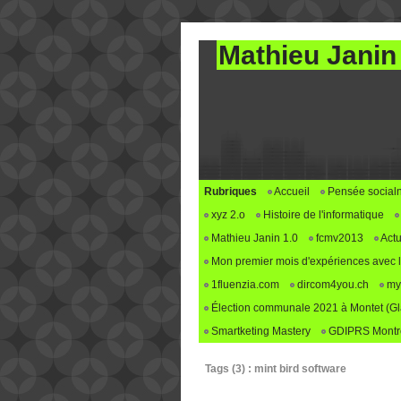
Mathieu Janin
Rubriques
Accueil
Pensée social
xyz 2.o
Histoire de l'informatique
Mathieu Janin 1.0
fcmv2013
Actu
Mon premier mois d'expériences avec le 
1fluenzia.com
dircom4you.ch
my
Élection communale 2021 à Montet (G
Smartketing Mastery
GDIPRS Montre
Tags (3) : mint bird software