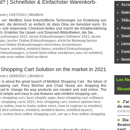
d? | Schnellster & Einfachster Warenkorb-
Accue
Galer
nin | 15/07/2021
|
MintBird
n vor: MintBird: Eine fortschrittliche Technologie zur Erstellung von
Télé
en, die dennoch so einfach ist, dass Oma sie benutzen kann. Es
Foru
e und responsive Checkout-Seiten und macht die Inhaltserstellung
ch. Erstellen Sie Upsell- und Downsell-Bibliotheken, die Sie...
Soume
kaufswagen 2021
,
beste Einkaufswagen-Software 2021
,
beste
pps
,
bester Online-Einkaufswagen
,
ehrliche Meinung bester
Lien
sen Online-Einkaufswagen einrichten
,
kostenloser
ftware
,
mintbird
,
mintbird demo
,
mintbird Einkaufswagen
,
Cont
-Einkaufswagen
,
schnell Geld online verdienen
,
was ist mintbird
,
,
wie man online Geld verdient
Newsl
 Shopping Cart Solution on the market in 2021
nin | 18/06/2021
|
MintBird
Les N
le is about the great launch of Mintbird Shopping Cart - the future of
opping cart. Perry Belcher and Chad Nicely are dropping this
Récent
cart to change the way products are created and sold online. The
t simple and easy to use features sets mintbird shopping cart...
e shopping cart
,
best shopify apps
,
best shopping cart software
J'a
 shopping carts 2021
,
free shopping cart
,
honest opinion best
de mon
y online
,
how to make online store
,
how to register to mintbird
,
t bird software
,
mintbird
,
mintbird demo
,
mintbird launch
,
03/08/20
t
,
review best online shopping cart
,
set up a free online shopping
Die
Anatom
sagt