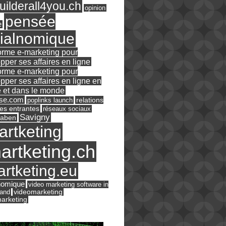
ilderall4you.ch
opinion
pensée
e
ialnomique
orme e-marketing pour
pper ses affaires en ligne
orme e-marketing pour
pper ses affaires en ligne en
 et dans le monde
ase.com
relations
poplinks launch
es entrantes
réseaux sociaux
Savigny
raben
artketing
artketing.ch
rtketing.eu
nomique
video marketing software in
land
videomarketing
arketing