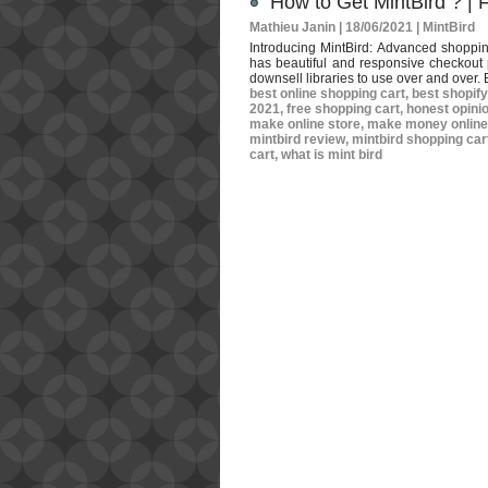
How to Get MintBird ? | 
Mathieu Janin | 18/06/2021
|
MintBird
Introducing MintBird: Advanced shoppin
has beautiful and responsive checkout 
downsell libraries to use over and over. B
best online shopping cart
,
best shopif
2021
,
free shopping cart
,
honest opinio
make online store
,
make money online
mintbird review
,
mintbird shopping car
cart
,
what is mint bird