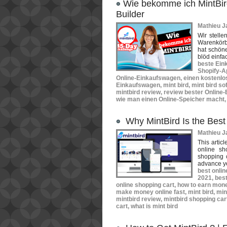
​Wie bekomme ich MintBir
Builder
Mathieu Ja
Wir stelle
Warenkörb
hat schön
blöd einfa
beste Ein
Shopify-A
Online-Einkaufswagen
,
einen kostenlo
Einkaufswagen
,
mint bird
,
mint bird so
mintbird review
,
review bester Online
wie man einen Online-Speicher macht
Why MintBird Is the Best
Mathieu Ja
This artic
online sh
shopping 
advance ye
best onlin
2021
,
best
online shopping cart
,
how to earn mone
make money online fast
,
mint bird
,
min
mintbird review
,
mintbird shopping car
cart
,
what is mint bird