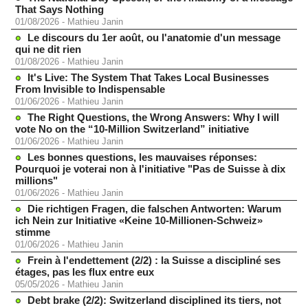
That Says Nothing
01/08/2026
-
Mathieu Janin
Le discours du 1er août, ou l'anatomie d'un message
qui ne dit rien
01/08/2026
-
Mathieu Janin
It's Live: The System That Takes Local Businesses
From Invisible to Indispensable
01/06/2026
-
Mathieu Janin
The Right Questions, the Wrong Answers: Why I will
vote No on the “10-Million Switzerland” initiative
01/06/2026
-
Mathieu Janin
Les bonnes questions, les mauvaises réponses:
Pourquoi je voterai non à l'initiative "Pas de Suisse à dix
millions"
01/06/2026
-
Mathieu Janin
Die richtigen Fragen, die falschen Antworten: Warum
ich Nein zur Initiative «Keine 10-Millionen-Schweiz»
stimme
01/06/2026
-
Mathieu Janin
Frein à l'endettement (2/2) : la Suisse a discipliné ses
étages, pas les flux entre eux
05/05/2026
-
Mathieu Janin
Debt brake (2/2): Switzerland disciplined its tiers, not