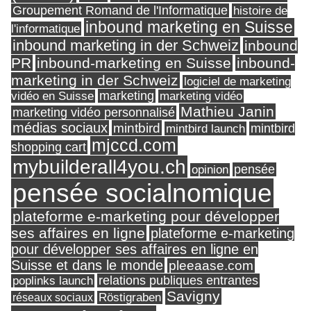
Groupement Romand de l'Informatique
histoire de
inbound marketing en Suisse
l'informatique
inbound marketing in der Schweiz
inbound
PR
inbound-marketing en Suisse
inbound-
marketing in der Schweiz
logiciel de marketing
marketing
vidéo en Suisse
marketing vidéo
Mathieu Janin
marketing vidéo personnalisé
médias sociaux
mintbird
mintbird launch
mintbird
mjccd.com
shopping cart
mybuilderall4you.ch
pensée
opinion
pensée socialnomique
plateforme e-marketing pour développer
ses affaires en ligne
plateforme e-marketing
pour développer ses affaires en ligne en
Suisse et dans le monde
pleeaase.com
relations publiques entrantes
poplinks launch
Savigny
réseaux sociaux
Röstigraben