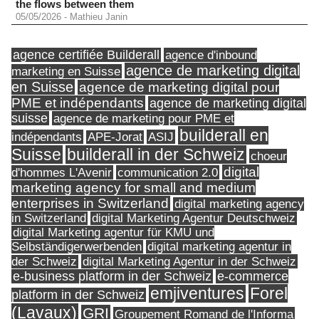
the flows between them
05/05/2026
-
Mathieu Janin
agence certifiée Builderall
agence d'inbound
agence de marketing digital
marketing en Suisse
en Suisse
agence de marketing digital pour
PME et indépendants
agence de marketing digital
suisse
agence de marketing pour PME et
builderall en
indépendants
ASIJ
APE-Jorat
Suisse
builderall in der Schweiz
choeur
digital
d'hommes L'Avenir
communication 2.0
marketing agency for small and medium
enterprises in Switzerland
digital marketing agency
in Switzerland
digital Marketing Agentur Deutschweiz
digital Marketing agentur für KMU und
Selbständigerwerbenden
digital marketing agentur in
digital Marketing Agentur in der Schweiz
der Schweiz
e-business platform in der Schweiz
e-commerce
Forel
emjiventures
platform in der Schweiz
(Lavaux)
GRI
Groupement Romand de l'Informa