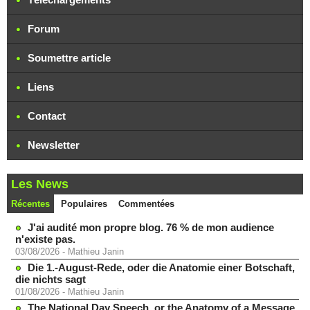
Forum
Soumettre article
Liens
Contact
Newsletter
Les News
Récentes
Populaires
Commentées
J'ai audité mon propre blog. 76 % de mon audience
n'existe pas.
03/08/2026
-
Mathieu Janin
Die 1.-August-Rede, oder die Anatomie einer Botschaft,
die nichts sagt
01/08/2026
-
Mathieu Janin
The National Day Speech, or the Anatomy of a Message