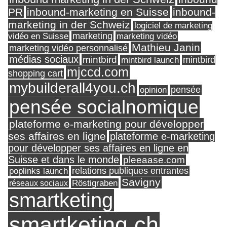
PR
inbound-marketing en Suisse
inbound-
marketing in der Schweiz
logiciel de marketing
marketing
vidéo en Suisse
marketing vidéo
Mathieu Janin
marketing vidéo personnalisé
médias sociaux
mintbird
mintbird launch
mintbird
mjccd.com
shopping cart
mybuilderall4you.ch
pensée
opinion
pensée socialnomique
plateforme e-marketing pour développer
ses affaires en ligne
plateforme e-marketing
pour développer ses affaires en ligne en
Suisse et dans le monde
pleeaase.com
relations publiques entrantes
poplinks launch
Savigny
réseaux sociaux
Röstigraben
smartketing
smartketing.ch