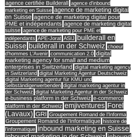
agence certifiée Builderall
agence d'inbound
agence de marketing digital
marketing en Suisse
en Suisse
agence de marketing digital pour
PME et indépendants
agence de marketing digital
suisse
agence de marketing pour PME et
builderall en
indépendants
ASIJ
APE-Jorat
Suisse
builderall in der Schweiz
choeur
digital
d'hommes L'Avenir
communication 2.0
marketing agency for small and medium
enterprises in Switzerland
digital marketing agency
in Switzerland
digital Marketing Agentur Deutschweiz
digital Marketing agentur für KMU und
Selbständigerwerbenden
digital marketing agentur in
digital Marketing Agentur in der Schweiz
der Schweiz
e-business platform in der Schweiz
e-commerce
Forel
emjiventures
platform in der Schweiz
(Lavaux)
GRI
Groupement Romand de l'Informa
Groupement Romand de l'Informatique
histoire de
inbound marketing en Suisse
l'informatique
inbound marketing in der Schweiz
inbound