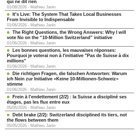
qui ne dit rien
01/08/2026
-
Mathieu Janin
It's Live: The System That Takes Local Businesses
From Invisible to Indispensable
01/06/2026
-
Mathieu Janin
The Right Questions, the Wrong Answers: Why I will
vote No on the “10-Million Switzerland” initiative
01/06/2026
-
Mathieu Janin
Les bonnes questions, les mauvaises réponses:
Pourquoi je voterai non à l'initiative "Pas de Suisse à dix
millions"
01/06/2026
-
Mathieu Janin
Die richtigen Fragen, die falschen Antworten: Warum
ich Nein zur Initiative «Keine 10-Millionen-Schweiz»
stimme
01/06/2026
-
Mathieu Janin
Frein à l'endettement (2/2) : la Suisse a discipliné ses
étages, pas les flux entre eux
05/05/2026
-
Mathieu Janin
Debt brake (2/2): Switzerland disciplined its tiers, not
the flows between them
05/05/2026
-
Mathieu Janin