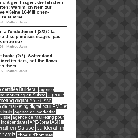
 richtigen Fragen, die falschen
ten: Warum ich Nein zur
tive «Keine 10-Millionen-
iz» stimme
26
-
Mathieu Janin
n à l'endettement (2/2) : la
 a discipliné ses étages, pas
ux entre eux
26
-
Mathieu Janin
t brake (2/2): Switzerland
lined its tiers, not the flows
en them
26
-
Mathieu Janin
certifiée Builderall
agence
agence
und marketing en Suisse
keting digital en Suisse
 de marketing digital pour PME et
ndants
agence de marketing
suisse
agence de marketing pour
ASIJ
 indépendants
APE-Jorat
erall en Suisse
builderall in
chweiz
choeur d'hommes