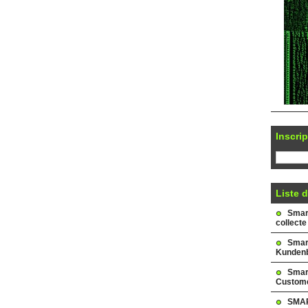
Inscrip
Liste d
Smark
collecte
Smar
Kundenb
Smar
Custome
SMAR