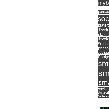
mybu
pensé
soc
platef
dévelo
platef
dévelo
Suisse
pleea
publiqu
Röstig
sm
sm
sma
social
Switzer
Videom