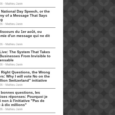
26
-
Mathieu Janin
 National Day Speech, or the
my of a Message That Says
ng
26
-
Mathieu Janin
discours du 1er août, ou
omie d'un message qui ne dit
26
-
Mathieu Janin
s Live: The System That Takes
Businesses From Invisible to
pensable
26
-
Mathieu Janin
 Right Questions, the Wrong
s: Why I will vote No on the
llion Switzerland” initiative
26
-
Mathieu Janin
 bonnes questions, les
ises réponses: Pourquoi je
i non à l'initiative "Pas de
 à dix millions"
26
-
Mathieu Janin