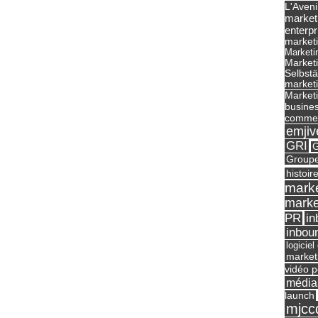
L'Aveni
market
enterpr
marketi
Marketi
Market
Selbst
marketi
Marketi
busines
commer
emjiv
GRI
G
Groupe
histoir
marke
marke
in
PR
inbou
logicie
market
vidéo p
média
launch
mjcc