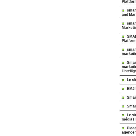
Plattfo
smar
and Mar
smart
Marketi
SMAR
Platfor
smart
marketi
Smart
marketi
l'intelli
Le s
EMJI
Smar
Smar
Le si
médias 
Pleea
agence 