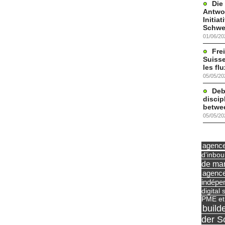
Die
Antwor
Initia
Schwe
01/06/20
Frei
Suisse
les fl
05/05/20
Deb
discip
betwe
05/05/20
agence 
d'inbo
de mar
agence
indépe
digital 
PME et
build
der S