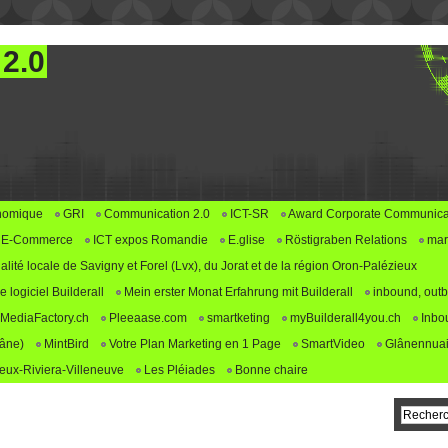
 2.0
nomique
GRI
Communication 2.0
ICT-SR
Award Corporate Communica
E-Commerce
ICT expos Romandie
E.glise
Röstigraben Relations
mar
alité locale de Savigny et Forel (Lvx), du Jorat et de la région Oron-Palézieux
logiciel Builderall
Mein erster Monat Erfahrung mit Builderall
inbound, outb
MediaFactory.ch
Pleeaase.com
smartketing
myBuilderall4you.ch
Inbo
lâne)
MintBird
Votre Plan Marketing en 1 Page
SmartVideo
Glânennuai
ux-Riviera-Villeneuve
Les Pléiades
Bonne chaire