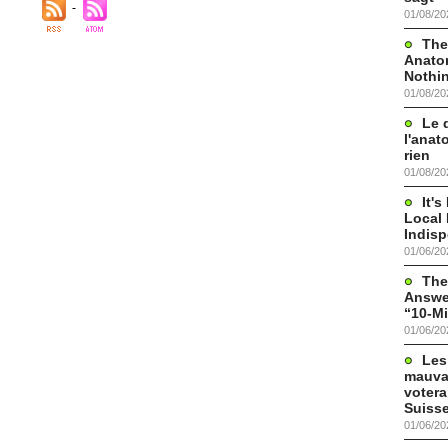
01/08/20
The
Anato
Nothi
01/08/20
Le 
l'anat
rien
01/08/20
It'
Local 
Indis
01/06/20
The
Answer
“10-Mi
01/06/20
Les
mauva
votera
Suisse
01/06/20