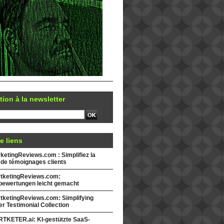
tion à la newsletter
e liens
etingReviews.com : Simplifiez la
 de témoignages clients
tketingReviews.com:
ewertungen leicht gemacht
tketingReviews.com: Simplifying
r Testimonial Collection
TKETER.ai: KI-gestützte SaaS-