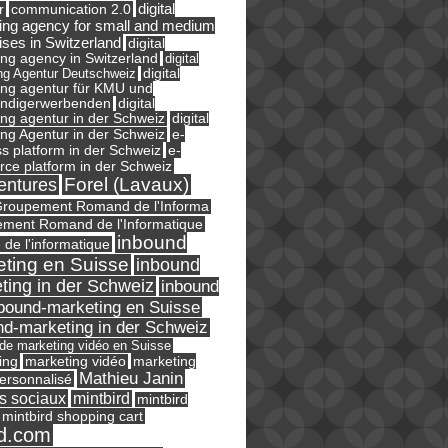
digital
r
communication 2.0
ing agency for small and medium
ises in Switzerland
digital
ng agency in Switzerland
digital
ng Agentur Deutschweiz
digital
ing agentur für KMU und
ändigerwerbenden
digital
ng agentur in der Schweiz
digital
e-
ng Agentur in der Schweiz
s platform in der Schweiz
e-
ce platform in der Schweiz
Forel (Lavaux)
entures
roupement Romand de l'Informa
ment Romand de l'Informatique
inbound
e de l'informatique
ting en Suisse
inbound
ting in der Schweiz
inbound
bound-marketing en Suisse
nd-marketing in der Schweiz
l de marketing vidéo en Suisse
ing
marketing
marketing vidéo
Mathieu Janin
ersonnalisé
s sociaux
mintbird
mintbird
mintbird shopping cart
d.com