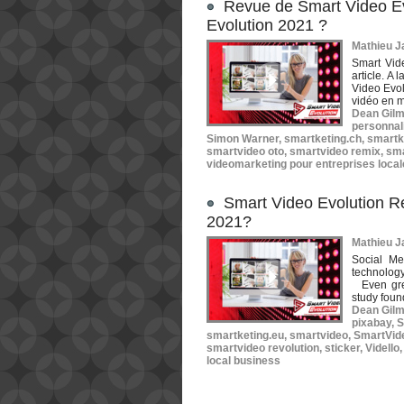
Revue de Smart Video Ev
Evolution 2021 ?
Mathieu Ja
Smart Vid
article. A 
Video Evol
vidéo en m
Dean Gil
personnali
Simon Warner
,
smartketing.ch
,
smartk
smartvideo oto
,
smartvideo remix
,
sma
videomarketing pour entreprises loca
Smart Video Evolution R
2021?
Mathieu Ja
Social Me
technology
Even grea
study foun
Dean Gil
pixabay
,
S
smartketing.eu
,
smartvideo
,
SmartVid
smartvideo revolution
,
sticker
,
Vidello
local business