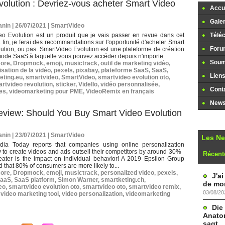
olution : Devriez-vous acheter Smart Video
Accue
Galer
nin | 26/07/2021
|
SmartVideo
eo Evolution est un produit que je vais passer en revue dans cet
Télé
la fin, je ferai des recommandations sur l'opportunité d'acheter Smart
Foru
ution, ou pas. SmartVideo Evolution est une plateforme de création
ode SaaS à laquelle vous pouvez accéder depuis n'importe...
Soume
more
,
Dropmock
,
emoji
,
musictrack
,
outil de marketing vidéo
,
sation de la vidéo
,
pexels
,
pixabay
,
plateforme SaaS
,
SaaS
,
Lien
eting.eu
,
smartvideo
,
SmartVideo
,
smartvideo evolution oto
,
rtvideo revolution
,
sticker
,
Vidello
,
vidéo personnalisée
,
Cont
les
,
videomarketing pour PME
,
VideoRemix en français
Newsl
eview: Should You Buy Smart Video Evolution
nin | 23/07/2021
|
SmartVideo
Les N
dia Today reports that companies using online personalization
 to create videos and ads outsell their competitors by around 30%
Récent
ter is the impact on individual behavior! A 2019 Epsilon Group
d that 80% of consumers are more likely to...
more
,
Dropmock
,
emoji
,
musictrack
,
personalized video
,
pexels
,
J'a
aaS
,
SaaS platform
,
Simon Warner
,
smartketing.ch
,
de mon
eo
,
smartvideo evolution oto
,
smartvideo oto
,
smartvideo remix
,
03/08/20
,
video marketing tool
,
video personalization
,
videomarketing
Die
Anatom
sagt