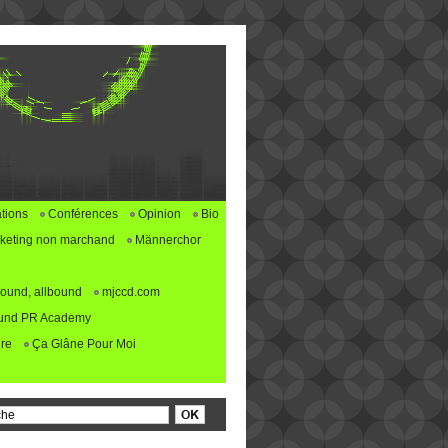
tions
Conférences
Opinion
Bio
keting non marchand
Männerchor
ound, allbound
mjccd.com
und PR Academy
re
Ça Glâne Pour Moi