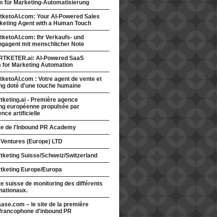
rm für Marketing-Automatisierung
tketoAI.com: Your AI-Powered Sales
keting Agent with a Human Touch
ketoAI.com: Ihr Verkaufs- und
ngagent mit menschlicher Note
TKETER.ai: AI-Powered SaaS
m for Marketing Automation
ketoAI.com : Votre agent de vente et
ng doté d'une touche humaine
keting.ai - Première agence
ng européenne propulsée par
gence artificielle
ite de l'Inbound PR Academy
 Ventures (Europe) LTD
tketing Suisse/Schweiz/Switzerland
tketing Europe/Europa
te suisse de monitoring des différents
nationaux.
ase.com – le site de la première
francophone d'inbound PR