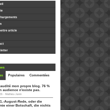
il
ie
chargements
m
ttre article
s
act
etter
ews
es
Populaires
Commentées
i audité mon propre blog. 76 %
 audience n'existe pas.
26
-
Mathieu Janin
 1.-August-Rede, oder die
ie einer Botschaft, die nichts