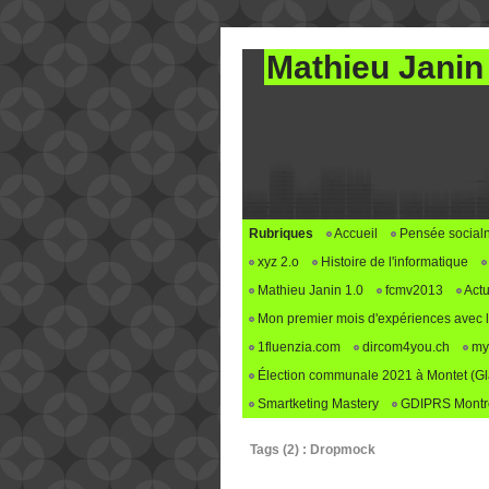
Mathieu Janin
Rubriques
Accueil
Pensée social
xyz 2.o
Histoire de l'informatique
Mathieu Janin 1.0
fcmv2013
Actu
Mon premier mois d'expériences avec le 
1fluenzia.com
dircom4you.ch
my
Élection communale 2021 à Montet (G
Smartketing Mastery
GDIPRS Montre
Tags (2) : Dropmock