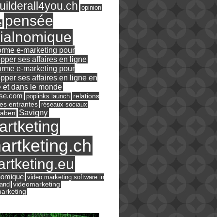
ilderall4you.ch
opinion
pensée
e
ialnomique
orme e-marketing pour
pper ses affaires en ligne
orme e-marketing pour
pper ses affaires en ligne en
 et dans le monde
ase.com
relations
poplinks launch
es entrantes
réseaux sociaux
Savigny
raben
artketing
artketing.ch
rtketing.eu
nomique
video marketing software in
land
videomarketing
arketing