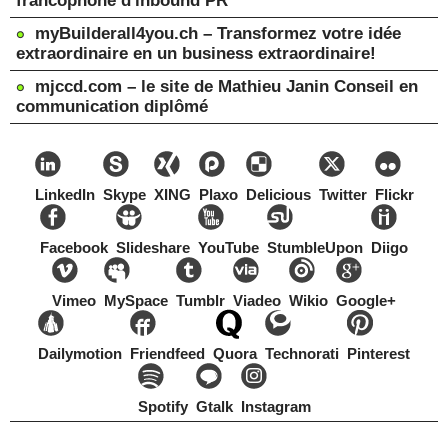
francophone d'inbound PR
myBuilderall4you.ch – Transformez votre idée
extraordinaire en un business extraordinaire!
mjccd.com – le site de Mathieu Janin Conseil en
communication diplômé
LinkedIn
Skype
XING
Plaxo
Delicious
Twitter
Flickr
Facebook
Slideshare
YouTube
StumbleUpon
Diigo
Vimeo
MySpace
Tumblr
Viadeo
Wikio
Google+
Dailymotion
Friendfeed
Quora
Technorati
Pinterest
Spotify
Gtalk
Instagram