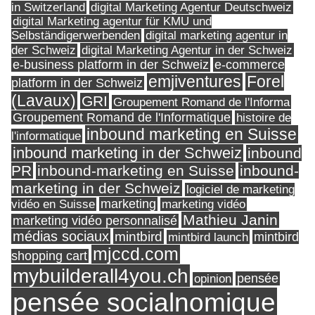
in Switzerland
digital Marketing Agentur Deutschweiz
digital Marketing agentur für KMU und
Selbständigerwerbenden
digital marketing agentur in
digital Marketing Agentur in der Schweiz
der Schweiz
e-business platform in der Schweiz
e-commerce
Forel
emjiventures
platform in der Schweiz
(Lavaux)
GRI
Groupement Romand de l'Informa
Groupement Romand de l'Informatique
histoire de
inbound marketing en Suisse
l'informatique
inbound marketing in der Schweiz
inbound
PR
inbound-marketing en Suisse
inbound-
marketing in der Schweiz
logiciel de marketing
marketing
vidéo en Suisse
marketing vidéo
Mathieu Janin
marketing vidéo personnalisé
médias sociaux
mintbird
mintbird launch
mintbird
mjccd.com
shopping cart
mybuilderall4you.ch
pensée
opinion
pensée socialnomique