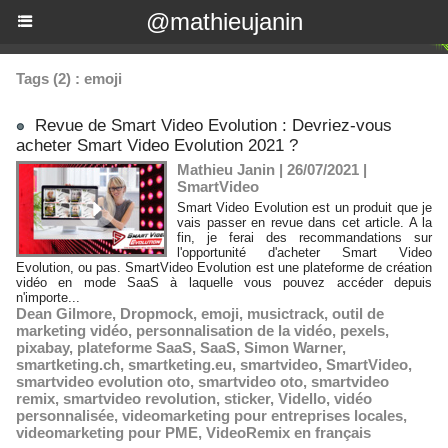
@mathieujanin
Tags (2) : emoji
Revue de Smart Video Evolution : Devriez-vous
acheter Smart Video Evolution 2021 ?
Mathieu Janin | 26/07/2021
|
SmartVideo
Smart Video Evolution est un produit que je
vais passer en revue dans cet article. A la
fin, je ferai des recommandations sur
l'opportunité d'acheter Smart Video
Evolution, ou pas. SmartVideo Evolution est une plateforme de création
vidéo en mode SaaS à laquelle vous pouvez accéder depuis
n'importe...
Dean Gilmore
,
Dropmock
,
emoji
,
musictrack
,
outil de
marketing vidéo
,
personnalisation de la vidéo
,
pexels
,
pixabay
,
plateforme SaaS
,
SaaS
,
Simon Warner
,
smartketing.ch
,
smartketing.eu
,
smartvideo
,
SmartVideo
,
smartvideo evolution oto
,
smartvideo oto
,
smartvideo
remix
,
smartvideo revolution
,
sticker
,
Vidello
,
vidéo
personnalisée
,
videomarketing pour entreprises locales
,
videomarketing pour PME
,
VideoRemix en français