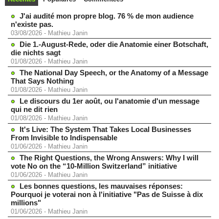
J'ai audité mon propre blog. 76 % de mon audience
n'existe pas.
03/08/2026
-
Mathieu Janin
Die 1.-August-Rede, oder die Anatomie einer Botschaft,
die nichts sagt
01/08/2026
-
Mathieu Janin
The National Day Speech, or the Anatomy of a Message
That Says Nothing
01/08/2026
-
Mathieu Janin
Le discours du 1er août, ou l'anatomie d'un message
qui ne dit rien
01/08/2026
-
Mathieu Janin
It's Live: The System That Takes Local Businesses
From Invisible to Indispensable
01/06/2026
-
Mathieu Janin
The Right Questions, the Wrong Answers: Why I will
vote No on the “10-Million Switzerland” initiative
01/06/2026
-
Mathieu Janin
Les bonnes questions, les mauvaises réponses:
Pourquoi je voterai non à l'initiative "Pas de Suisse à dix
millions"
01/06/2026
-
Mathieu Janin