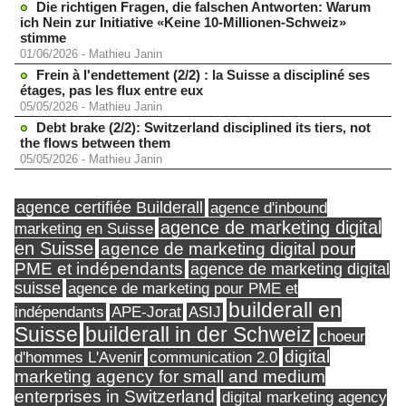
Die richtigen Fragen, die falschen Antworten: Warum
ich Nein zur Initiative «Keine 10-Millionen-Schweiz»
stimme
01/06/2026
-
Mathieu Janin
Frein à l'endettement (2/2) : la Suisse a discipliné ses
étages, pas les flux entre eux
05/05/2026
-
Mathieu Janin
Debt brake (2/2): Switzerland disciplined its tiers, not
the flows between them
05/05/2026
-
Mathieu Janin
agence certifiée Builderall
agence d'inbound
agence de marketing digital
marketing en Suisse
en Suisse
agence de marketing digital pour
PME et indépendants
agence de marketing digital
suisse
agence de marketing pour PME et
builderall en
indépendants
ASIJ
APE-Jorat
Suisse
builderall in der Schweiz
choeur
digital
d'hommes L'Avenir
communication 2.0
marketing agency for small and medium
enterprises in Switzerland
digital marketing agency