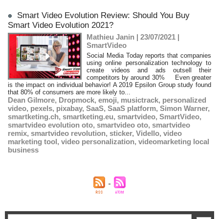
Smart Video Evolution Review: Should You Buy
Smart Video Evolution 2021?
Mathieu Janin | 23/07/2021
|
SmartVideo
Social Media Today reports that companies
using online personalization technology to
create videos and ads outsell their
competitors by around 30% Even greater
is the impact on individual behavior! A 2019 Epsilon Group study found
that 80% of consumers are more likely to...
Dean Gilmore
,
Dropmock
,
emoji
,
musictrack
,
personalized
video
,
pexels
,
pixabay
,
SaaS
,
SaaS platform
,
Simon Warner
,
smartketing.ch
,
smartketing.eu
,
smartvideo
,
SmartVideo
,
smartvideo evolution oto
,
smartvideo oto
,
smartvideo
remix
,
smartvideo revolution
,
sticker
,
Vidello
,
video
marketing tool
,
video personalization
,
videomarketing local
business