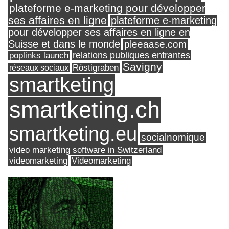
plateforme e-marketing pour développer
ses affaires en ligne
plateforme e-marketing
pour développer ses affaires en ligne en
Suisse et dans le monde
pleeaase.com
relations publiques entrantes
poplinks launch
Savigny
réseaux sociaux
Röstigraben
smartketing
smartketing.ch
smartketing.eu
socialnomique
video marketing software in Switzerland
videomarketing
Videomarketing