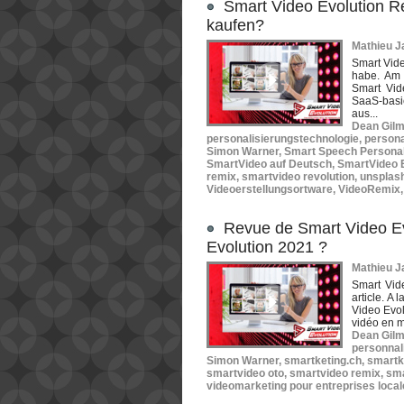
Smart Video Evolution Re
kaufen?
Mathieu Ja
Smart Vide
habe. Am 
Smart Vid
SaaS-basi
aus...
Dean Gil
personalisierungstechnologie
,
persona
Simon Warner
,
Smart Speech Personal
SmartVideo auf Deutsch
,
SmartVideo E
remix
,
smartvideo revolution
,
unsplas
Videoerstellungsortware
,
VideoRemix
Revue de Smart Video Ev
Evolution 2021 ?
Mathieu Ja
Smart Vid
article. A 
Video Evol
vidéo en m
Dean Gil
personnali
Simon Warner
,
smartketing.ch
,
smartk
smartvideo oto
,
smartvideo remix
,
sma
videomarketing pour entreprises loca