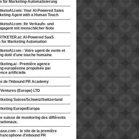
rm für Marketing-Automatisierung
tketoAI.com: Your AI-Powered Sales
keting Agent with a Human Touch
ketoAI.com: Ihr Verkaufs- und
ngagent mit menschlicher Note
TKETER.ai: AI-Powered SaaS
m for Marketing Automation
ketoAI.com : Votre agent de vente et
ng doté d'une touche humaine
keting.ai - Première agence
ng européenne propulsée par
gence artificielle
ite de l'Inbound PR Academy
 Ventures (Europe) LTD
tketing Suisse/Schweiz/Switzerland
tketing Europe/Europa
te suisse de monitoring des différents
nationaux.
ase.com – le site de la première
francophone d'inbound PR