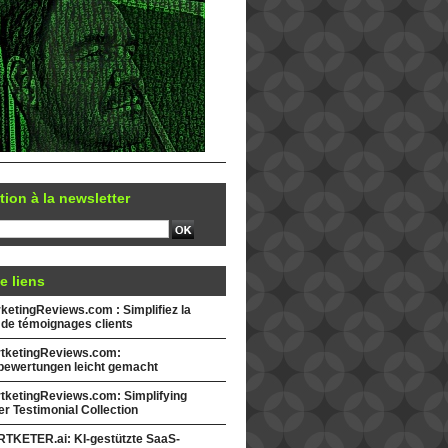
tion à la newsletter
e liens
etingReviews.com : Simplifiez la
 de témoignages clients
tketingReviews.com:
ewertungen leicht gemacht
tketingReviews.com: Simplifying
r Testimonial Collection
TKETER.ai: KI-gestützte SaaS-