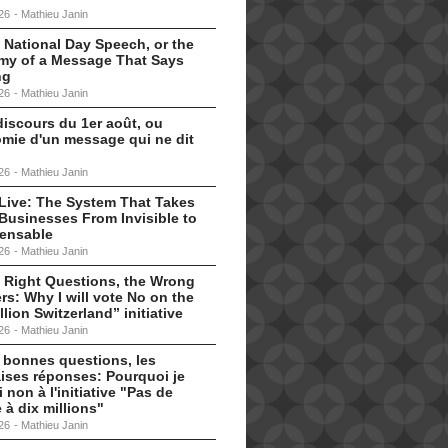
26
-
Mathieu Janin
 National Day Speech, or the
my of a Message That Says
ng
26
-
Mathieu Janin
discours du 1er août, ou
omie d'un message qui ne dit
26
-
Mathieu Janin
s Live: The System That Takes
Businesses From Invisible to
pensable
26
-
Mathieu Janin
 Right Questions, the Wrong
s: Why I will vote No on the
llion Switzerland” initiative
26
-
Mathieu Janin
 bonnes questions, les
ises réponses: Pourquoi je
i non à l'initiative "Pas de
 à dix millions"
26
-
Mathieu Janin