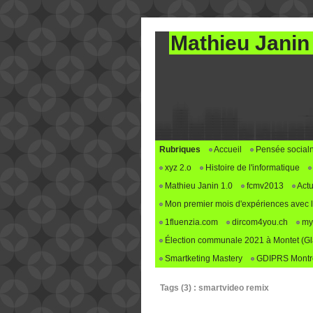
Mathieu Janin
Rubriques
Accueil
Pensée social
xyz 2.o
Histoire de l'informatique
Mathieu Janin 1.0
fcmv2013
Actu
Mon premier mois d'expériences avec le 
1fluenzia.com
dircom4you.ch
my
Élection communale 2021 à Montet (G
Smartketing Mastery
GDIPRS Montre
Tags (3) : smartvideo remix