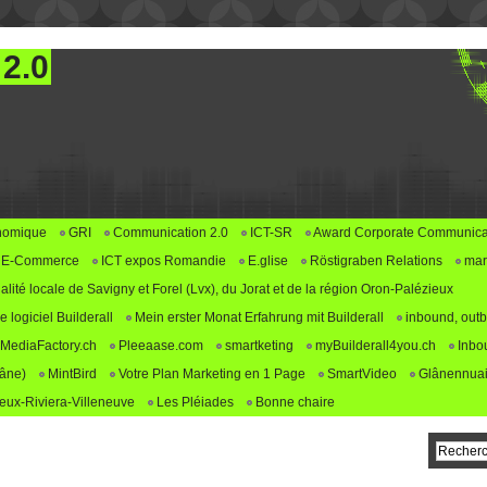
 2.0
nomique
GRI
Communication 2.0
ICT-SR
Award Corporate Communica
E-Commerce
ICT expos Romandie
E.glise
Röstigraben Relations
mar
alité locale de Savigny et Forel (Lvx), du Jorat et de la région Oron-Palézieux
logiciel Builderall
Mein erster Monat Erfahrung mit Builderall
inbound, outb
MediaFactory.ch
Pleeaase.com
smartketing
myBuilderall4you.ch
Inbo
lâne)
MintBird
Votre Plan Marketing en 1 Page
SmartVideo
Glânennuai
ux-Riviera-Villeneuve
Les Pléiades
Bonne chaire