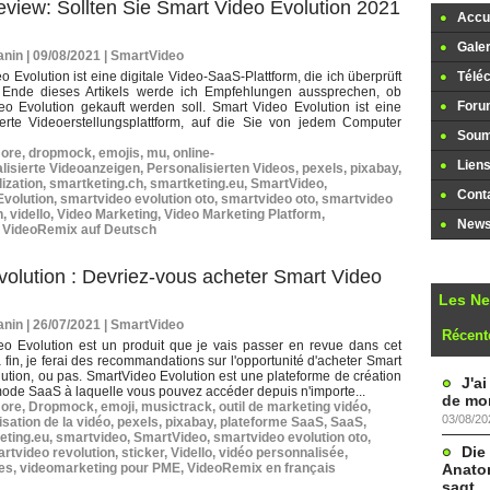
view: Sollten Sie Smart Video Evolution 2021
Accue
Galer
nin | 09/08/2021
|
SmartVideo
o Evolution ist eine digitale Video-SaaS-Plattform, die ich überprüft
Télé
Ende dieses Artikels werde ich Empfehlungen aussprechen, ob
Foru
eo Evolution gekauft werden soll. Smart Video Evolution ist eine
erte Videoerstellungsplattform, auf die Sie von jedem Computer
Soume
more
,
dropmock
,
emojis
,
mu
,
online-
Lien
lisierte Videoanzeigen
,
Personalisierten Videos
,
pexels
,
pixabay
,
ization
,
smartketing.ch
,
smartketing.eu
,
SmartVideo
,
Cont
volution
,
smartvideo evolution oto
,
smartvideo oto
,
smartvideo
h
,
vidello
,
Video Marketing
,
Video Marketing Platform
,
Newsl
,
VideoRemix auf Deutsch
olution : Devriez-vous acheter Smart Video
Les N
nin | 26/07/2021
|
SmartVideo
Récent
eo Evolution est un produit que je vais passer en revue dans cet
la fin, je ferai des recommandations sur l'opportunité d'acheter Smart
ution, ou pas. SmartVideo Evolution est une plateforme de création
J'a
ode SaaS à laquelle vous pouvez accéder depuis n'importe...
de mon
more
,
Dropmock
,
emoji
,
musictrack
,
outil de marketing vidéo
,
03/08/20
sation de la vidéo
,
pexels
,
pixabay
,
plateforme SaaS
,
SaaS
,
eting.eu
,
smartvideo
,
SmartVideo
,
smartvideo evolution oto
,
Die
rtvideo revolution
,
sticker
,
Vidello
,
vidéo personnalisée
,
Anatom
les
,
videomarketing pour PME
,
VideoRemix en français
sagt