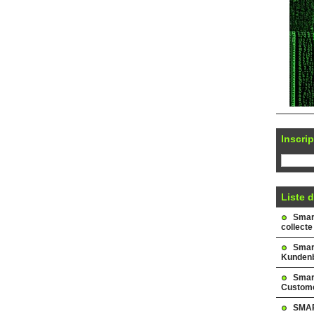
Inscrip
Liste d
Smark
collecte
Smar
Kundenb
Smar
Custome
SMAR