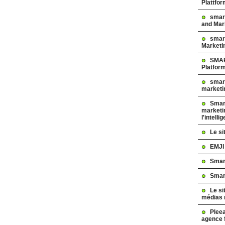
Plattfo
smar
and Mar
smart
Marketi
SMAR
Platfor
smart
marketi
Smart
marketi
l'intelli
Le s
EMJI
Smar
Smar
Le si
médias 
Pleea
agence 