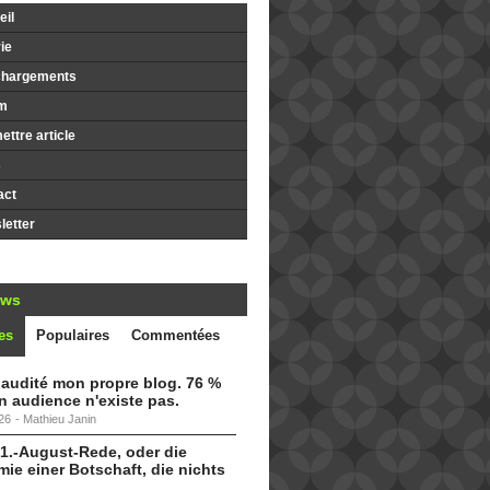
il
ie
chargements
m
ttre article
s
act
etter
ews
es
Populaires
Commentées
i audité mon propre blog. 76 %
 audience n'existe pas.
26
-
Mathieu Janin
 1.-August-Rede, oder die
ie einer Botschaft, die nichts