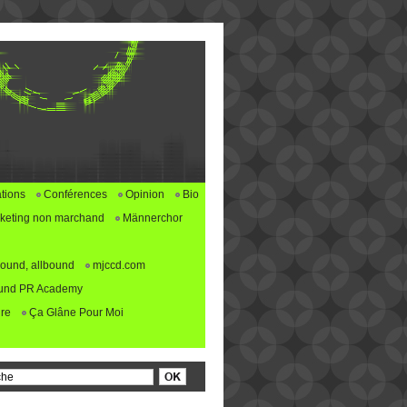
tions
Conférences
Opinion
Bio
keting non marchand
Männerchor
ound, allbound
mjccd.com
und PR Academy
re
Ça Glâne Pour Moi