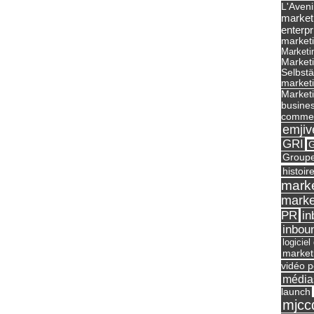
L'Aveni
market
enterpr
marketi
Marketi
Market
Selbst
marketi
Marketi
busines
commer
emjiv
GRI
G
Groupe
histoir
marke
marke
in
PR
inbou
logicie
market
vidéo p
média
launch
mjcc