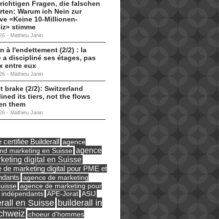
 richtigen Fragen, die falschen
ten: Warum ich Nein zur
tive «Keine 10-Millionen-
iz» stimme
26
-
Mathieu Janin
n à l'endettement (2/2) : la
 a discipliné ses étages, pas
ux entre eux
26
-
Mathieu Janin
t brake (2/2): Switzerland
lined its tiers, not the flows
en them
26
-
Mathieu Janin
certifiée Builderall
agence
agence
und marketing en Suisse
keting digital en Suisse
 de marketing digital pour PME et
ndants
agence de marketing
suisse
agence de marketing pour
ASIJ
 indépendants
APE-Jorat
erall en Suisse
builderall in
chweiz
choeur d'hommes