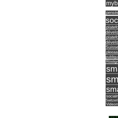
mybu
pensé
soc
platef
dévelo
platef
dévelo
Suisse
pleea
publiqu
Röstig
sm
sm
sma
social
Switzer
Videom