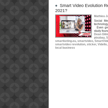
Smart Video Evolution R
2021?
Mathieu Ja
Social Me
technology
Even grea
study foun
Dean Gil
pixabay
,
S
smartketing.eu
,
smartvideo
,
SmartVid
smartvideo revolution
,
sticker
,
Vidello
local business