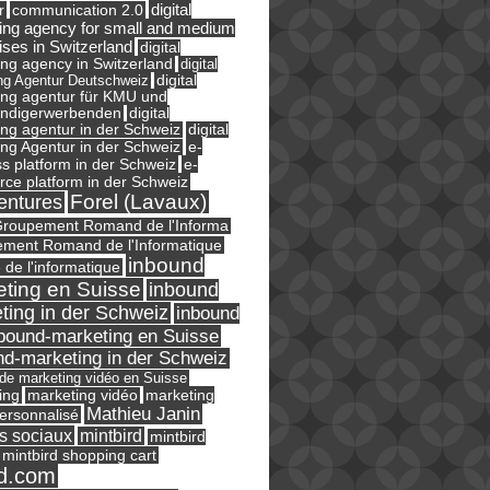
digital
r
communication 2.0
ing agency for small and medium
ises in Switzerland
digital
ng agency in Switzerland
digital
ng Agentur Deutschweiz
digital
ing agentur für KMU und
ändigerwerbenden
digital
ng agentur in der Schweiz
digital
e-
ng Agentur in der Schweiz
s platform in der Schweiz
e-
ce platform in der Schweiz
Forel (Lavaux)
entures
roupement Romand de l'Informa
ment Romand de l'Informatique
inbound
e de l'informatique
ting en Suisse
inbound
ting in der Schweiz
inbound
bound-marketing en Suisse
nd-marketing in der Schweiz
l de marketing vidéo en Suisse
ing
marketing
marketing vidéo
Mathieu Janin
ersonnalisé
s sociaux
mintbird
mintbird
mintbird shopping cart
d.com