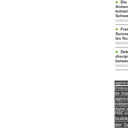
Die
Antwor
Initia
Schwe
01/06/20
Frei
Suisse
les fl
05/05/20
Deb
discip
betwe
05/05/20
agence 
d'inbo
de mar
agence
indépe
digital 
PME et
build
der S