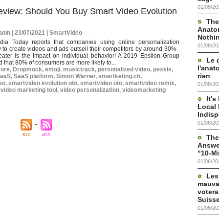
01/08/20
eview: Should You Buy Smart Video Evolution
The
Anato
nin | 23/07/2021
|
SmartVideo
Nothi
dia Today reports that companies using online personalization
01/08/20
 to create videos and ads outsell their competitors by around 30%
ter is the impact on individual behavior! A 2019 Epsilon Group
Le 
d that 80% of consumers are more likely to...
l'anat
more
,
Dropmock
,
emoji
,
musictrack
,
personalized video
,
pexels
,
rien
aaS
,
SaaS platform
,
Simon Warner
,
smartketing.ch
,
eo
,
smartvideo evolution oto
,
smartvideo oto
,
smartvideo remix
,
01/08/20
,
video marketing tool
,
video personalization
,
videomarketing
It'
Local 
Indis
01/06/20
The
Answer
“10-Mi
01/06/20
Les
mauva
votera
Suisse
01/06/20