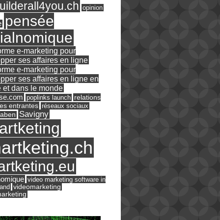
ilderall4you.ch
opinion
pensée
e
ialnomique
orme e-marketing pour
pper ses affaires en ligne
orme e-marketing pour
pper ses affaires en ligne en
 et dans le monde
ase.com
relations
poplinks launch
es entrantes
réseaux sociaux
Savigny
raben
artketing
artketing.ch
rtketing.eu
nomique
video marketing software in
land
videomarketing
arketing