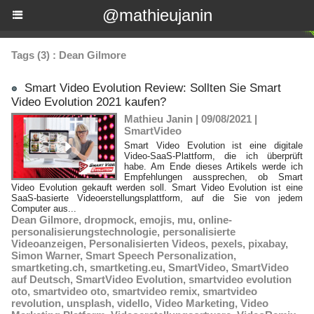
@mathieujanin
Tags (3) : Dean Gilmore
Smart Video Evolution Review: Sollten Sie Smart
Video Evolution 2021 kaufen?
Mathieu Janin | 09/08/2021
|
SmartVideo
Smart Video Evolution ist eine digitale
Video-SaaS-Plattform, die ich überprüft
habe. Am Ende dieses Artikels werde ich
Empfehlungen aussprechen, ob Smart
Video Evolution gekauft werden soll. Smart Video Evolution ist eine
SaaS-basierte Videoerstellungsplattform, auf die Sie von jedem
Computer aus...
Dean Gilmore
,
dropmock
,
emojis
,
mu
,
online-
personalisierungstechnologie
,
personalisierte
Videoanzeigen
,
Personalisierten Videos
,
pexels
,
pixabay
,
Simon Warner
,
Smart Speech Personalization
,
smartketing.ch
,
smartketing.eu
,
SmartVideo
,
SmartVideo
auf Deutsch
,
SmartVideo Evolution
,
smartvideo evolution
oto
,
smartvideo oto
,
smartvideo remix
,
smartvideo
revolution
,
unsplash
,
vidello
,
Video Marketing
,
Video