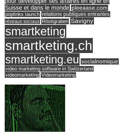
pour développer ses affaires en ligne en
Suisse et dans le monde
pleeaase.com
relations publiques entrantes
poplinks launch
Savigny
réseaux sociaux
Röstigraben
smartketing
smartketing.ch
smartketing.eu
socialnomique
video marketing software in Switzerland
videomarketing
Videomarketing