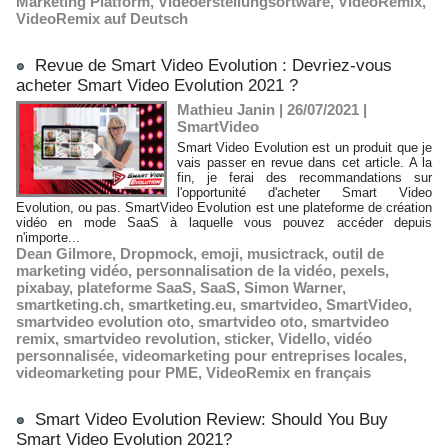
Marketing Platform
,
Videoerstellungsortware
,
VideoRemix
,
VideoRemix auf Deutsch
Revue de Smart Video Evolution : Devriez-vous
acheter Smart Video Evolution 2021 ?
Mathieu Janin | 26/07/2021
|
SmartVideo
Smart Video Evolution est un produit que je
vais passer en revue dans cet article. A la
fin, je ferai des recommandations sur
l'opportunité d'acheter Smart Video
Evolution, ou pas. SmartVideo Evolution est une plateforme de création
vidéo en mode SaaS à laquelle vous pouvez accéder depuis
n'importe...
Dean Gilmore
,
Dropmock
,
emoji
,
musictrack
,
outil de
marketing vidéo
,
personnalisation de la vidéo
,
pexels
,
pixabay
,
plateforme SaaS
,
SaaS
,
Simon Warner
,
smartketing.ch
,
smartketing.eu
,
smartvideo
,
SmartVideo
,
smartvideo evolution oto
,
smartvideo oto
,
smartvideo
remix
,
smartvideo revolution
,
sticker
,
Vidello
,
vidéo
personnalisée
,
videomarketing pour entreprises locales
,
videomarketing pour PME
,
VideoRemix en français
Smart Video Evolution Review: Should You Buy
Smart Video Evolution 2021?