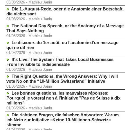
03/08/2026
-
Mathieu Janin
Die 1.-August-Rede, oder die Anatomie einer Botschaft,
die nichts sagt
01/08/2026
-
Mathieu Janin
The National Day Speech, or the Anatomy of a Message
That Says Nothing
01/08/2026
-
Mathieu Janin
Le discours du 1er août, ou l'anatomie d'un message
qui ne dit rien
01/08/2026
-
Mathieu Janin
It's Live: The System That Takes Local Businesses
From Invisible to Indispensable
01/06/2026
-
Mathieu Janin
The Right Questions, the Wrong Answers: Why I will
vote No on the “10-Million Switzerland” initiative
01/06/2026
-
Mathieu Janin
Les bonnes questions, les mauvaises réponses:
Pourquoi je voterai non à l'initiative "Pas de Suisse à dix
millions"
01/06/2026
-
Mathieu Janin
Die richtigen Fragen, die falschen Antworten: Warum
ich Nein zur Initiative «Keine 10-Millionen-Schweiz»
stimme
01/06/2026
-
Mathieu Janin