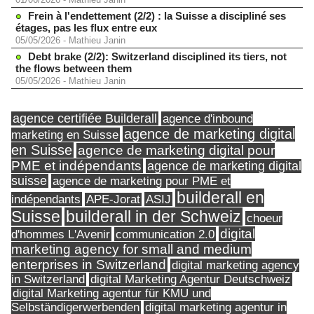
Frein à l'endettement (2/2) : la Suisse a discipliné ses
étages, pas les flux entre eux
05/05/2026
-
Mathieu Janin
Debt brake (2/2): Switzerland disciplined its tiers, not
the flows between them
05/05/2026
-
Mathieu Janin
agence certifiée Builderall
agence d'inbound
agence de marketing digital
marketing en Suisse
en Suisse
agence de marketing digital pour
PME et indépendants
agence de marketing digital
suisse
agence de marketing pour PME et
builderall en
indépendants
ASIJ
APE-Jorat
Suisse
builderall in der Schweiz
choeur
digital
d'hommes L'Avenir
communication 2.0
marketing agency for small and medium
enterprises in Switzerland
digital marketing agency
in Switzerland
digital Marketing Agentur Deutschweiz
digital Marketing agentur für KMU und
Selbständigerwerbenden
digital marketing agentur in