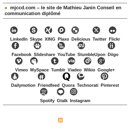
mjccd.com – le site de Mathieu Janin Conseil en
communication diplômé
LinkedIn
Skype
XING
Plaxo
Delicious
Twitter
Flickr
Facebook
Slideshare
YouTube
StumbleUpon
Diigo
Vimeo
MySpace
Tumblr
Viadeo
Wikio
Google+
Dailymotion
Friendfeed
Quora
Technorati
Pinterest
Spotify
Gtalk
Instagram
Copyright Mathieu Janin, Switzerland, 1967-2021
|
|
Plan du site
Syndication
Tags