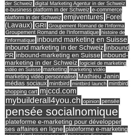
digital Marketing Agentur in der Schweiz
der Schweiz
e-business platform in der Schweiz
e-commerce
Forel
emjiventures
platform in der Schweiz
(Lavaux)
GRI
Groupement Romand de l'Informa
Groupement Romand de l'Informatique
histoire de
inbound marketing en Suisse
l'informatique
inbound marketing in der Schweiz
inbound
PR
inbound-marketing en Suisse
inbound-
marketing in der Schweiz
logiciel de marketing
marketing
vidéo en Suisse
marketing vidéo
Mathieu Janin
marketing vidéo personnalisé
médias sociaux
mintbird
mintbird launch
mintbird
mjccd.com
shopping cart
mybuilderall4you.ch
pensée
opinion
pensée socialnomique
plateforme e-marketing pour développer
ses affaires en ligne
plateforme e-marketing