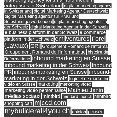
enterprises in Switzerland
digital marketing agency
in Switzerland
digital Marketing Agentur Deutschweiz
digital Marketing agentur für KMU und
Selbständigerwerbenden
digital marketing agentur in
digital Marketing Agentur in der Schweiz
der Schweiz
e-business platform in der Schweiz
e-commerce
Forel
emjiventures
platform in der Schweiz
(Lavaux)
GRI
Groupement Romand de l'Informa
Groupement Romand de l'Informatique
histoire de
inbound marketing en Suisse
l'informatique
inbound marketing in der Schweiz
inbound
PR
inbound-marketing en Suisse
inbound-
marketing in der Schweiz
logiciel de marketing
marketing
vidéo en Suisse
marketing vidéo
Mathieu Janin
marketing vidéo personnalisé
médias sociaux
mintbird
mintbird launch
mintbird
mjccd.com
shopping cart
mybuilderall4you.ch
pensée
opinion