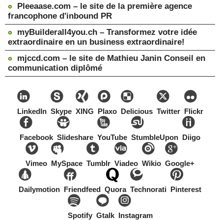
Pleeaase.com – le site de la première agence
francophone d'inbound PR
myBuilderall4you.ch – Transformez votre idée
extraordinaire en un business extraordinaire!
mjccd.com – le site de Mathieu Janin Conseil en
communication diplômé
LinkedIn
Skype
XING
Plaxo
Delicious
Twitter
Flickr
Facebook
Slideshare
YouTube
StumbleUpon
Diigo
Vimeo
MySpace
Tumblr
Viadeo
Wikio
Google+
Dailymotion
Friendfeed
Quora
Technorati
Pinterest
Spotify
Gtalk
Instagram