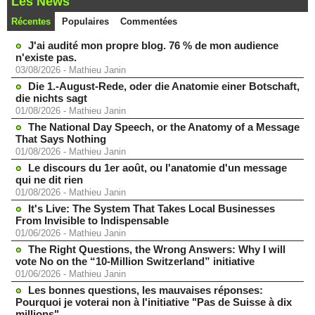
Les News
Récentes
Populaires
Commentées
J'ai audité mon propre blog. 76 % de mon audience
n'existe pas.
03/08/2026
-
Mathieu Janin
Die 1.-August-Rede, oder die Anatomie einer Botschaft,
die nichts sagt
01/08/2026
-
Mathieu Janin
The National Day Speech, or the Anatomy of a Message
That Says Nothing
01/08/2026
-
Mathieu Janin
Le discours du 1er août, ou l'anatomie d'un message
qui ne dit rien
01/08/2026
-
Mathieu Janin
It's Live: The System That Takes Local Businesses
From Invisible to Indispensable
01/06/2026
-
Mathieu Janin
The Right Questions, the Wrong Answers: Why I will
vote No on the “10-Million Switzerland” initiative
01/06/2026
-
Mathieu Janin
Les bonnes questions, les mauvaises réponses:
Pourquoi je voterai non à l'initiative "Pas de Suisse à dix
millions"