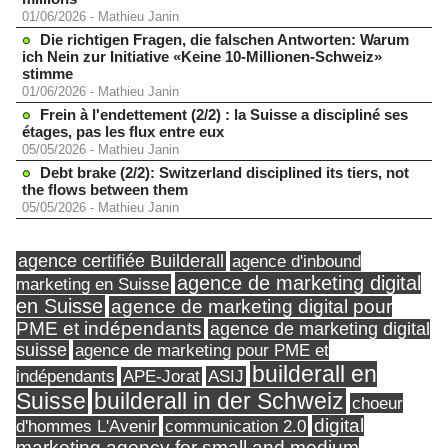
01/06/2026
-
Mathieu Janin
Die richtigen Fragen, die falschen Antworten: Warum
ich Nein zur Initiative «Keine 10-Millionen-Schweiz»
stimme
01/06/2026
-
Mathieu Janin
Frein à l'endettement (2/2) : la Suisse a discipliné ses
étages, pas les flux entre eux
05/05/2026
-
Mathieu Janin
Debt brake (2/2): Switzerland disciplined its tiers, not
the flows between them
05/05/2026
-
Mathieu Janin
agence certifiée Builderall
agence d'inbound
agence de marketing digital
marketing en Suisse
en Suisse
agence de marketing digital pour
PME et indépendants
agence de marketing digital
suisse
agence de marketing pour PME et
builderall en
indépendants
ASIJ
APE-Jorat
Suisse
builderall in der Schweiz
choeur
digital
d'hommes L'Avenir
communication 2.0
marketing agency for small and medium