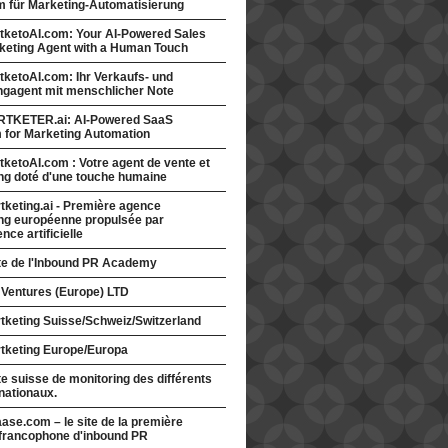
rm für Marketing-Automatisierung
tketoAI.com: Your AI-Powered Sales
keting Agent with a Human Touch
ketoAI.com: Ihr Verkaufs- und
ngagent mit menschlicher Note
TKETER.ai: AI-Powered SaaS
m for Marketing Automation
ketoAI.com : Votre agent de vente et
ng doté d'une touche humaine
keting.ai - Première agence
ng européenne propulsée par
gence artificielle
ite de l'Inbound PR Academy
 Ventures (Europe) LTD
tketing Suisse/Schweiz/Switzerland
tketing Europe/Europa
te suisse de monitoring des différents
nationaux.
ase.com – le site de la première
francophone d'inbound PR