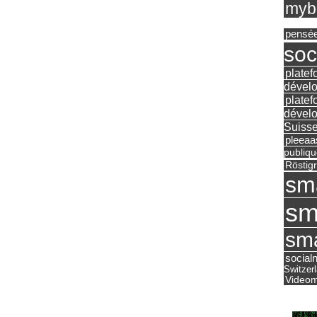
mybu
pensé
soc
platef
dévelo
platef
dévelo
Suisse
pleea
publiqu
Röstig
sm
sm
sma
social
Switzer
Videom