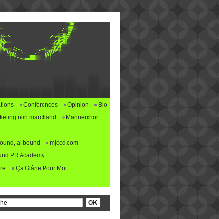
tions
Conférences
Opinion
Bio
keting non marchand
Männerchor
ound, allbound
mjccd.com
und PR Academy
re
Ça Glâne Pour Moi