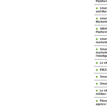
Plattfo
smar
and Mar
smart
Marketi
SMAR
Platfor
smart
marketi
Smart
marketi
l'intelli
Le s
EMJI
Smar
Smar
Le si
médias 
Pleea
agence 