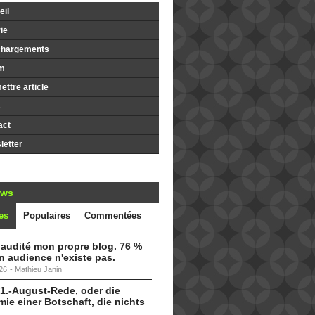
il
ie
chargements
m
ttre article
s
act
etter
ews
es
Populaires
Commentées
i audité mon propre blog. 76 %
 audience n'existe pas.
26
-
Mathieu Janin
 1.-August-Rede, oder die
ie einer Botschaft, die nichts