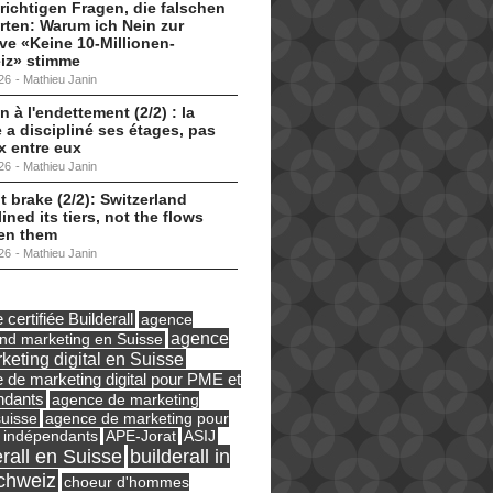
 richtigen Fragen, die falschen
ten: Warum ich Nein zur
tive «Keine 10-Millionen-
iz» stimme
26
-
Mathieu Janin
n à l'endettement (2/2) : la
 a discipliné ses étages, pas
ux entre eux
26
-
Mathieu Janin
t brake (2/2): Switzerland
lined its tiers, not the flows
en them
26
-
Mathieu Janin
certifiée Builderall
agence
agence
und marketing en Suisse
keting digital en Suisse
 de marketing digital pour PME et
ndants
agence de marketing
suisse
agence de marketing pour
ASIJ
 indépendants
APE-Jorat
erall en Suisse
builderall in
chweiz
choeur d'hommes