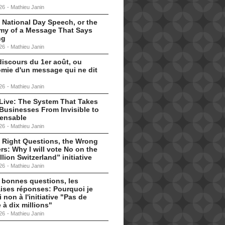
26
-
Mathieu Janin
 National Day Speech, or the
my of a Message That Says
ng
26
-
Mathieu Janin
discours du 1er août, ou
omie d'un message qui ne dit
26
-
Mathieu Janin
s Live: The System That Takes
Businesses From Invisible to
pensable
26
-
Mathieu Janin
 Right Questions, the Wrong
s: Why I will vote No on the
llion Switzerland” initiative
26
-
Mathieu Janin
 bonnes questions, les
ises réponses: Pourquoi je
i non à l'initiative "Pas de
 à dix millions"
26
-
Mathieu Janin