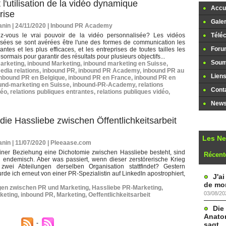
l'utilisation de la vidéo dynamique
Accue
rise
Galer
nin | 24/11/2020
|
Inbound PR Academy
z-vous le vrai pouvoir de la vidéo personnalisée? Les vidéos
Télé
isées se sont avérées être l'une des formes de communication les
Foru
yantes et les plus efficaces, et les entreprises de toutes tailles les
ésormais pour garantir des résultats pour plusieurs objectifs...
Soume
arketing
,
inbound Marketing
,
inbound marketing en Suisse
,
edia relations
,
inbound PR
,
inbound PR Academy
,
inbound PR au
Lien
inbound PR en Belgique
,
inbound PR en France
,
inbound PR en
und-marketing en Suisse
,
inbound-PR-Academy
,
relations
Cont
déo
,
relations publiques entrantes
,
relations publiques vidéo
,
Newsl
die Hassliebe zwischen Öffentlichkeitsarbeit
Les N
nin | 11/07/2020
|
Pleeaase.com
iner Beziehung eine Dichotomie zwischen Hassliebe besteht, sind
Récent
 endemisch. Aber was passiert, wenn dieser zerstörerische Krieg
zwei Abteilungen derselben Organisation stattfindet? Gestern
de ich erneut von einer PR-Spezialistin auf LinkedIn apostrophiert,
J'a
de mon
en zwischen PR und Marketing
,
Hassliebe PR-Marketing
,
03/08/20
keting
,
inbound PR
,
Marketing
,
Oeffentlichkeitsarbeit
Die
Anatom
sagt