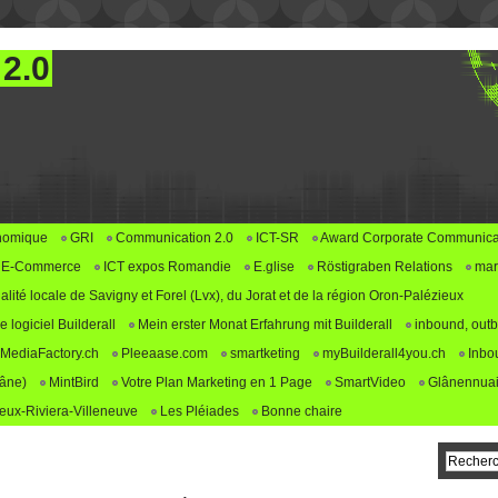
 2.0
nomique
GRI
Communication 2.0
ICT-SR
Award Corporate Communica
E-Commerce
ICT expos Romandie
E.glise
Röstigraben Relations
mar
alité locale de Savigny et Forel (Lvx), du Jorat et de la région Oron-Palézieux
logiciel Builderall
Mein erster Monat Erfahrung mit Builderall
inbound, outb
MediaFactory.ch
Pleeaase.com
smartketing
myBuilderall4you.ch
Inbo
lâne)
MintBird
Votre Plan Marketing en 1 Page
SmartVideo
Glânennuai
ux-Riviera-Villeneuve
Les Pléiades
Bonne chaire