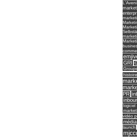
L'Aveni
market
enterpr
marketi
Marketi
Market
Selbst
marketi
Marketi
busines
commer
emjiv
GRI
G
Groupe
histoir
marke
marke
in
PR
inbou
logicie
market
vidéo p
média
launch
mjcc