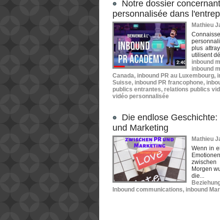
Notre dossier concernant 
personnalisée dans l'entrep
Mathieu Ja
Connaisse
personnal
plus attra
utilisent d
inbound m
inbound m
Canada
,
inbound PR au Luxembourg
,
Suisse
,
inbound PR francophone
,
inbo
publics entrantes
,
relations publics vi
vidéo personnalisée
Die endlose Geschichte: 
und Marketing
Mathieu Ja
Wenn in e
Emotionen
zwischen 
Morgen wur
die...
Beziehung
Inbound communications
,
inbound Mar