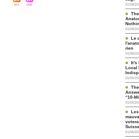
01/08/20
The
Anato
Nothi
01/08/20
Le 
l'anat
rien
01/08/20
It'
Local 
Indis
01/06/20
The
Answer
“10-Mi
01/06/20
Les
mauva
votera
Suisse
01/06/20