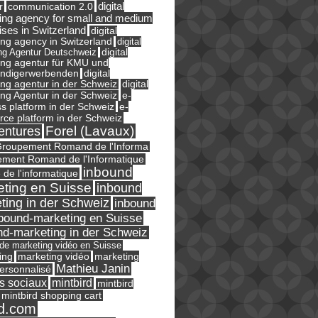
digital
r
communication 2.0
ing agency for small and medium
ises in Switzerland
digital
ng agency in Switzerland
digital
ng Agentur Deutschweiz
digital
ing agentur für KMU und
ändigerwerbenden
digital
ng agentur in der Schweiz
digital
e-
ng Agentur in der Schweiz
s platform in der Schweiz
e-
ce platform in der Schweiz
Forel (Lavaux)
entures
roupement Romand de l'Informa
ment Romand de l'Informatique
inbound
e de l'informatique
ting en Suisse
inbound
ting in der Schweiz
inbound
bound-marketing en Suisse
nd-marketing in der Schweiz
l de marketing vidéo en Suisse
ing
marketing
marketing vidéo
Mathieu Janin
ersonnalisé
s sociaux
mintbird
mintbird
mintbird shopping cart
d.com