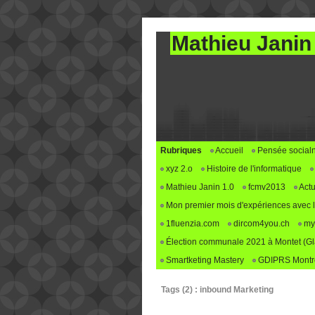
Mathieu Janin
Rubriques
Accueil
Pensée social
xyz 2.o
Histoire de l'informatique
Mathieu Janin 1.0
fcmv2013
Actu
Mon premier mois d'expériences avec le 
1fluenzia.com
dircom4you.ch
my
Élection communale 2021 à Montet (G
Smartketing Mastery
GDIPRS Montre
Tags (2) : inbound Marketing