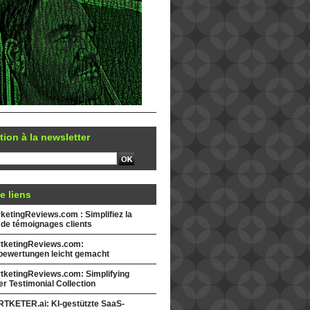
tion à la newsletter
e liens
etingReviews.com : Simplifiez la
 de témoignages clients
tketingReviews.com:
ewertungen leicht gemacht
tketingReviews.com: Simplifying
r Testimonial Collection
TKETER.ai: KI-gestützte SaaS-