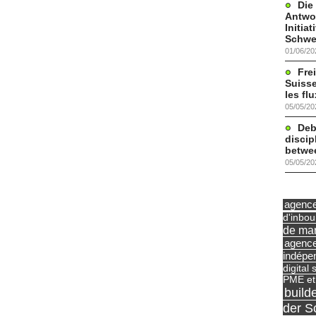
Die
Antwor
Initia
Schwe
01/06/20
Frei
Suisse
les fl
05/05/20
Deb
discip
betwe
05/05/20
agence 
d'inbo
de mar
agence
indépe
digital 
PME et
build
der S