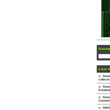
Inscrip
Liste d
Smark
collecte
Smar
Kundenb
Smar
Custome
SMAR