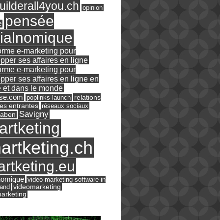
ilderall4you.ch
opinion
pensée
e
ialnomique
orme e-marketing pour
pper ses affaires en ligne
orme e-marketing pour
pper ses affaires en ligne en
 et dans le monde
ase.com
relations
poplinks launch
es entrantes
réseaux sociaux
Savigny
raben
artketing
artketing.ch
rtketing.eu
nomique
video marketing software in
land
videomarketing
arketing