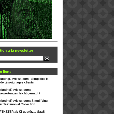
tion à la newsletter
e liens
etingReviews.com : Simplifiez la
 de témoignages clients
tketingReviews.com:
ewertungen leicht gemacht
tketingReviews.com: Simplifying
r Testimonial Collection
TKETER.ai: KI-gestützte SaaS-