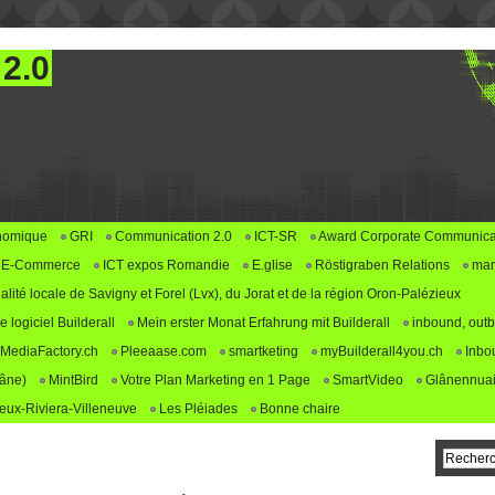
 2.0
nomique
GRI
Communication 2.0
ICT-SR
Award Corporate Communica
E-Commerce
ICT expos Romandie
E.glise
Röstigraben Relations
mar
alité locale de Savigny et Forel (Lvx), du Jorat et de la région Oron-Palézieux
logiciel Builderall
Mein erster Monat Erfahrung mit Builderall
inbound, outb
MediaFactory.ch
Pleeaase.com
smartketing
myBuilderall4you.ch
Inbo
lâne)
MintBird
Votre Plan Marketing en 1 Page
SmartVideo
Glânennuai
ux-Riviera-Villeneuve
Les Pléiades
Bonne chaire