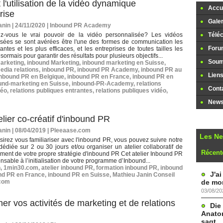
l'utilisation de la vidéo dynamique
Accue
rise
Galer
nin | 24/11/2020
|
Inbound PR Academy
z-vous le vrai pouvoir de la vidéo personnalisée? Les vidéos
Télé
isées se sont avérées être l'une des formes de communication les
Foru
yantes et les plus efficaces, et les entreprises de toutes tailles les
ésormais pour garantir des résultats pour plusieurs objectifs...
Soume
arketing
,
inbound Marketing
,
inbound marketing en Suisse
,
edia relations
,
inbound PR
,
inbound PR Academy
,
inbound PR au
Lien
inbound PR en Belgique
,
inbound PR en France
,
inbound PR en
und-marketing en Suisse
,
inbound-PR-Academy
,
relations
Cont
déo
,
relations publiques entrantes
,
relations publiques vidéo
,
Newsl
elier co-créatif d'inbound PR
nin | 08/04/2019
|
Pleeaase.com
Les N
sirez vous familiariser avec l'inbound PR, vous pouvez suivre notre
dédiée sur 2 ou 30 jours et/ou organiser un atelier collaboratif de
Récent
ent de votre propre stratégie d'inbound PR Cet atelier Inbound PR
ensable à l’initialisation de votre programme d’Inbound...
h
,
1min30.com
,
atelier inbound PR
,
formation inbound PR
,
inbound
J'a
nd PR en France
,
inbound PR en Suisse
,
Mathieu Janin Conseil
de mon
com
03/08/20
r vos activités de marketing et de relations
Die
Anatom
sagt