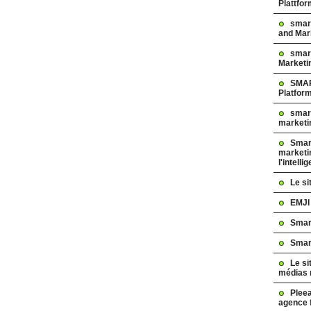
Plattfo
smar
and Mar
smart
Marketi
SMAR
Platfor
smart
marketi
Smart
marketi
l'intelli
Le s
EMJI
Smar
Smar
Le si
médias 
Pleea
agence 