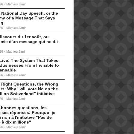
26
-
Mathieu Janin
 National Day Speech, or the
my of a Message That Says
ng
26
-
Mathieu Janin
discours du 1er août, ou
omie d'un message qui ne dit
26
-
Mathieu Janin
s Live: The System That Takes
Businesses From Invisible to
pensable
26
-
Mathieu Janin
 Right Questions, the Wrong
s: Why I will vote No on the
llion Switzerland” initiative
26
-
Mathieu Janin
 bonnes questions, les
ises réponses: Pourquoi je
i non à l'initiative "Pas de
 à dix millions"
26
-
Mathieu Janin