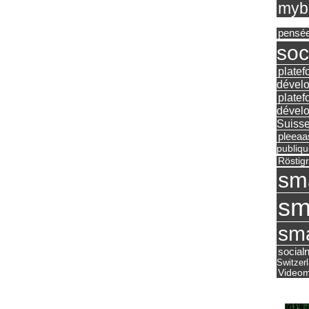
mybu
pensé
soc
platef
dévelo
platef
dévelo
Suisse
pleea
publiqu
Röstig
sm
sm
sma
social
Switzer
Videom