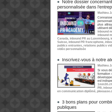
Notre dossier concernant 
personnalisée dans l'entrep
Mathieu Ja
Connaisse
personnal
plus attra
utilisent d
inbound m
inbound m
Canada
,
inbound PR au Luxembourg
,
Suisse
,
inbound PR francophone
,
inbo
publics entrantes
,
relations publics vi
vidéo personnalisée
Inscrivez-vous à notre at
Mathieu Ja
Si vous dé
formation 
développem
est indisp
1min30.c
PR
,
inbou
en communication diplômé
,
pleeaase.
3 bons plans pour combine
publiques