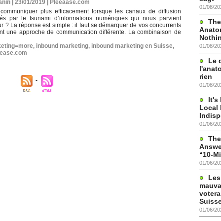
nin | 23/01/2019
|
Pleeaase.com
01/08/20
ommuniquer plus efficacement lorsque les canaux de diffusion
rés par le tsunami d’informations numériques qui nous parvient
The
r ? La réponse est simple : il faut se démarquer de vos concurrents
Anato
nt une approche de communication différente. La combinaison de
Nothi
eting=more
,
inbound marketing
,
inbound marketing en Suisse
,
01/08/20
eease.com
Le 
l'anat
rien
01/08/20
It'
Local 
Indis
01/06/20
The
Answer
“10-Mi
01/06/20
Les
mauva
votera
Suisse
01/06/20