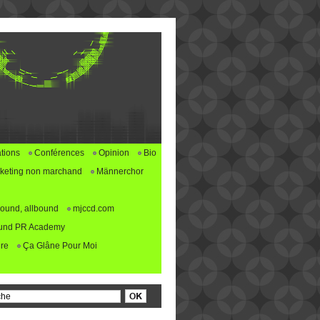
tions
Conférences
Opinion
Bio
keting non marchand
Männerchor
ound, allbound
mjccd.com
und PR Academy
re
Ça Glâne Pour Moi