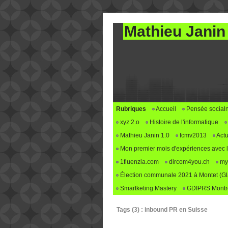
Mathieu Janin
Rubriques
Accueil
Pensée social
xyz 2.o
Histoire de l'informatique
Mathieu Janin 1.0
fcmv2013
Actu
Mon premier mois d'expériences avec le 
1fluenzia.com
dircom4you.ch
my
Élection communale 2021 à Montet (G
Smartketing Mastery
GDIPRS Montre
Tags (3) : inbound PR en Suisse