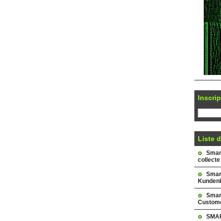
Inscrip
Liste d
Smark
collecte
Smar
Kundenb
Smar
Custome
SMAR