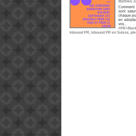
Mathieu Ja
Comment c
sont satu
chaque jou
en adopta
vos...
#PR+Mark
inbound PR
,
inbound PR en Suisse
,
pl