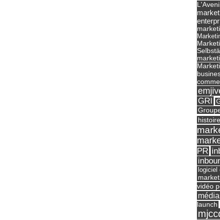
L'Aveni
market
enterpr
marketi
Marketi
Market
Selbst
marketi
Marketi
busines
commer
emjiv
GRI
G
Groupe
histoir
marke
marke
in
PR
inbou
logicie
market
vidéo p
média
launch
mjcc