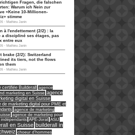
 richtigen Fragen, die falschen
ten: Warum ich Nein zur
tive «Keine 10-Millionen-
iz» stimme
26
-
Mathieu Janin
n à l'endettement (2/2) : la
 a discipliné ses étages, pas
ux entre eux
26
-
Mathieu Janin
t brake (2/2): Switzerland
lined its tiers, not the flows
en them
26
-
Mathieu Janin
certifiée Builderall
agence
agence
und marketing en Suisse
keting digital en Suisse
 de marketing digital pour PME et
ndants
agence de marketing
suisse
agence de marketing pour
ASIJ
 indépendants
APE-Jorat
erall en Suisse
builderall in
chweiz
choeur d'hommes