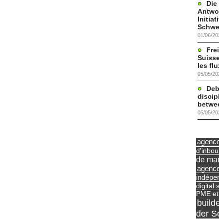
Die
Antwor
Initia
Schwe
01/06/20
Frei
Suisse
les fl
05/05/20
Deb
discip
betwe
05/05/20
agence 
d'inbo
de mar
agence
indépe
digital 
PME et
build
der S