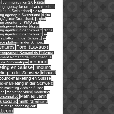
digital
r
communication 2.0
ing agency for small and medium
ises in Switzerland
digital
ng agency in Switzerland
digital
ng Agentur Deutschweiz
digital
ing agentur für KMU und
ändigerwerbenden
digital
ng agentur in der Schweiz
digital
e-
ng Agentur in der Schweiz
s platform in der Schweiz
e-
ce platform in der Schweiz
Forel (Lavaux)
entures
roupement Romand de l'Informa
ment Romand de l'Informatique
inbound
e de l'informatique
ting en Suisse
inbound
ting in der Schweiz
inbound
bound-marketing en Suisse
nd-marketing in der Schweiz
l de marketing vidéo en Suisse
ing
marketing
marketing vidéo
Mathieu Janin
ersonnalisé
s sociaux
mintbird
mintbird
mintbird shopping cart
d.com