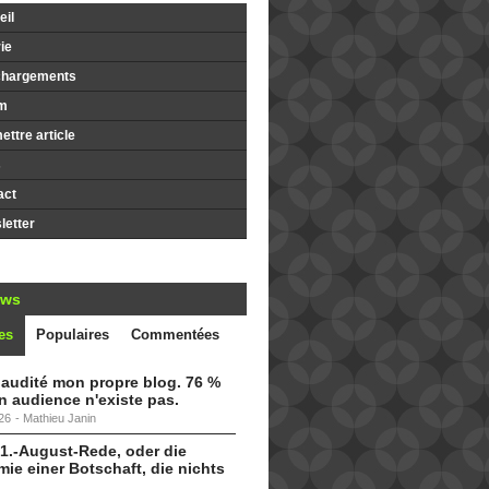
il
ie
chargements
m
ttre article
s
act
etter
ews
es
Populaires
Commentées
i audité mon propre blog. 76 %
 audience n'existe pas.
26
-
Mathieu Janin
 1.-August-Rede, oder die
ie einer Botschaft, die nichts