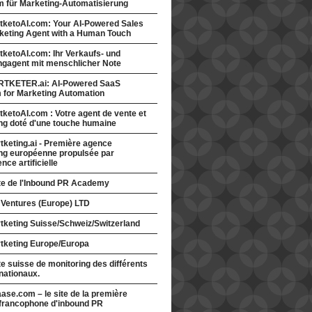
rm für Marketing-Automatisierung
tketoAI.com: Your AI-Powered Sales
keting Agent with a Human Touch
ketoAI.com: Ihr Verkaufs- und
ngagent mit menschlicher Note
TKETER.ai: AI-Powered SaaS
m for Marketing Automation
ketoAI.com : Votre agent de vente et
ng doté d'une touche humaine
keting.ai - Première agence
ng européenne propulsée par
gence artificielle
ite de l'Inbound PR Academy
 Ventures (Europe) LTD
tketing Suisse/Schweiz/Switzerland
tketing Europe/Europa
te suisse de monitoring des différents
nationaux.
ase.com – le site de la première
francophone d'inbound PR