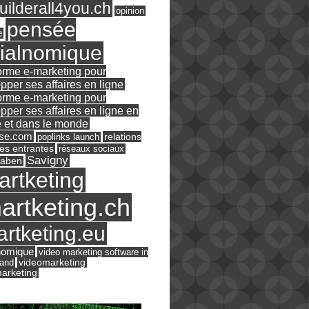
ilderall4you.ch
opinion
pensée
e
ialnomique
orme e-marketing pour
pper ses affaires en ligne
orme e-marketing pour
pper ses affaires en ligne en
 et dans le monde
ase.com
relations
poplinks launch
es entrantes
réseaux sociaux
Savigny
raben
artketing
artketing.ch
rtketing.eu
nomique
video marketing software in
land
videomarketing
arketing