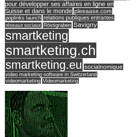
pour développer ses affaires en ligne en
Suisse et dans le monde
pleeaase.com
relations publiques entrantes
poplinks launch
Savigny
réseaux sociaux
Röstigraben
smartketing
smartketing.ch
smartketing.eu
socialnomique
video marketing software in Switzerland
videomarketing
Videomarketing