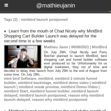
@mathieujanin
Tags (2) : mintbird launch postponed
Learn from the mouth of Chad Nicely why MintBird
Shopping Cart Builder Launch was delayed for the
second time in a few weeks
Mathieu Janin | 06/08/2021
|
MintBird
On July 29th, Chad Nicely and Perry
Belcher planned to launch MintBird, best
shopping cart and funnel builder software
ever produced so far. Unfortunately for us
digital marketers, they run of time and
decided to delay their launch from July 29th to the end of August from
some time. On July 28th,...
mint bird Software
,
mintbird
,
mintbird 2 minute funnel
builder
,
mintbird backstage
,
mintbird demo video | mintbird
launch | mintbird sneak preview
,
mintbird Demo-Video |
mintbird Start
,
mintbird funnel builder
,
mintbird launch
delayed
,
mintbird launch postponed
,
reason why mintbird
launch delayed
,
reason why mintbird postponed