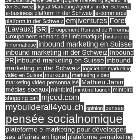
Selbständigerwerbenden
digital marketing agentur in
digital Marketing Agentur in der Schweiz
der Schweiz
e-business platform in der Schweiz
e-commerce
Forel
emjiventures
platform in der Schweiz
(Lavaux)
GRI
Groupement Romand de l'Informa
Groupement Romand de l'Informatique
histoire de
inbound marketing en Suisse
l'informatique
inbound marketing in der Schweiz
inbound
PR
inbound-marketing en Suisse
inbound-
marketing in der Schweiz
logiciel de marketing
marketing
vidéo en Suisse
marketing vidéo
Mathieu Janin
marketing vidéo personnalisé
médias sociaux
mintbird
mintbird launch
mintbird
mjccd.com
shopping cart
mybuilderall4you.ch
pensée
opinion
pensée socialnomique
plateforme e-marketing pour développer
ses affaires en ligne
plateforme e-marketing