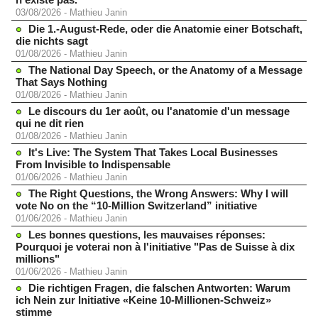
03/08/2026
-
Mathieu Janin
Die 1.-August-Rede, oder die Anatomie einer Botschaft,
die nichts sagt
01/08/2026
-
Mathieu Janin
The National Day Speech, or the Anatomy of a Message
That Says Nothing
01/08/2026
-
Mathieu Janin
Le discours du 1er août, ou l'anatomie d'un message
qui ne dit rien
01/08/2026
-
Mathieu Janin
It's Live: The System That Takes Local Businesses
From Invisible to Indispensable
01/06/2026
-
Mathieu Janin
The Right Questions, the Wrong Answers: Why I will
vote No on the “10-Million Switzerland” initiative
01/06/2026
-
Mathieu Janin
Les bonnes questions, les mauvaises réponses:
Pourquoi je voterai non à l'initiative "Pas de Suisse à dix
millions"
01/06/2026
-
Mathieu Janin
Die richtigen Fragen, die falschen Antworten: Warum
ich Nein zur Initiative «Keine 10-Millionen-Schweiz»
stimme