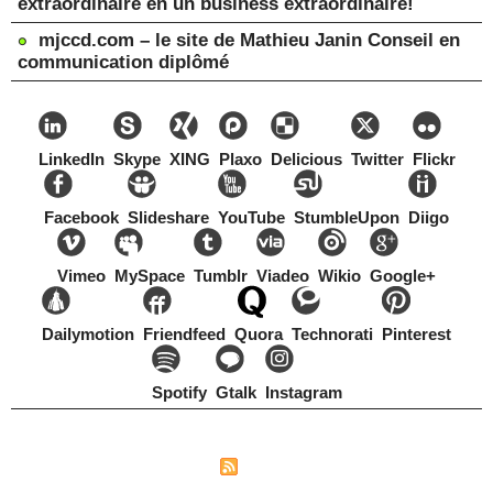
extraordinaire en un business extraordinaire!
mjccd.com – le site de Mathieu Janin Conseil en
communication diplômé
LinkedIn
Skype
XING
Plaxo
Delicious
Twitter
Flickr
Facebook
Slideshare
YouTube
StumbleUpon
Diigo
Vimeo
MySpace
Tumblr
Viadeo
Wikio
Google+
Dailymotion
Friendfeed
Quora
Technorati
Pinterest
Spotify
Gtalk
Instagram
Copyright Mathieu Janin, Switzerland, 1967-2021
|
|
Plan du site
Syndication
Tags