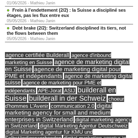
01/06/2026
-
Mathieu Janin
Frein à l'endettement (2/2) : la Suisse a discipliné ses
étages, pas les flux entre eux
05/05/2026
-
Mathieu Janin
Debt brake (2/2): Switzerland disciplined its tiers, not
the flows between them
05/05/2026
-
Mathieu Janin
agence certifiée Builderall
agence d'inbound
agence de marketing digital
marketing en Suisse
en Suisse
agence de marketing digital pour
PME et indépendants
agence de marketing digital
suisse
agence de marketing pour PME et
builderall en
indépendants
ASIJ
APE-Jorat
Suisse
builderall in der Schweiz
choeur
digital
d'hommes L'Avenir
communication 2.0
marketing agency for small and medium
enterprises in Switzerland
digital marketing agency
in Switzerland
digital Marketing Agentur Deutschweiz
digital Marketing agentur für KMU und