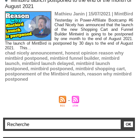
Mintbird launch postponed to the end of the month of
August 2021
Mathieu Janin | 15/07/2021
|
MintBird
Yesterday in Power-Affiliate Bootcamp #6
Chad Nicely has announced that the launch
of the new Shopping Cart and Funnel
Builder Mintwird is going to be postponed
by one month to the end of August 2021.
The launch of MintBird is postponed by 30 days to the end of August
2021. This...
chad nicely announcement
,
honest opinion reason why
mintbird postponed
,
mintbird funnel builder
,
mintbird
launch
,
mintbird launch delayed
,
mintbird launch
postponed
,
mintbird postponed
,
mintbird shopping cart
,
postponement of the Mintbird launch
,
reason why mintbird
postponed