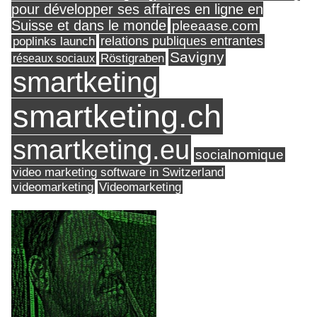
pour développer ses affaires en ligne en
Suisse et dans le monde
pleeaase.com
relations publiques entrantes
poplinks launch
Savigny
réseaux sociaux
Röstigraben
smartketing
smartketing.ch
smartketing.eu
socialnomique
video marketing software in Switzerland
videomarketing
Videomarketing