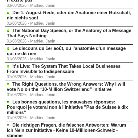
03/08/2026
-
Mathieu Janin
Die 1.-August-Rede, oder die Anatomie einer Botschaft,
die nichts sagt
01/08/2026
-
Mathieu Janin
The National Day Speech, or the Anatomy of a Message
That Says Nothing
01/08/2026
-
Mathieu Janin
Le discours du 1er août, ou l'anatomie d'un message
qui ne dit rien
01/08/2026
-
Mathieu Janin
It's Live: The System That Takes Local Businesses
From Invisible to Indispensable
01/06/2026
-
Mathieu Janin
The Right Questions, the Wrong Answers: Why I will
vote No on the “10-Million Switzerland” initiative
01/06/2026
-
Mathieu Janin
Les bonnes questions, les mauvaises réponses:
Pourquoi je voterai non à l'initiative "Pas de Suisse à dix
millions"
01/06/2026
-
Mathieu Janin
Die richtigen Fragen, die falschen Antworten: Warum
ich Nein zur Initiative «Keine 10-Millionen-Schweiz»
stimme