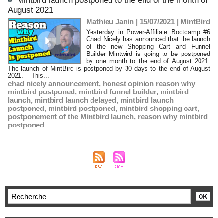
Mintbird launch postponed to the end of the month of
August 2021
Mathieu Janin | 15/07/2021
|
MintBird
Yesterday in Power-Affiliate Bootcamp #6
Chad Nicely has announced that the launch
of the new Shopping Cart and Funnel
Builder Mintwird is going to be postponed
by one month to the end of August 2021.
The launch of MintBird is postponed by 30 days to the end of August
2021. This...
chad nicely announcement
,
honest opinion reason why
mintbird postponed
,
mintbird funnel builder
,
mintbird
launch
,
mintbird launch delayed
,
mintbird launch
postponed
,
mintbird postponed
,
mintbird shopping cart
,
postponement of the Mintbird launch
,
reason why mintbird
postponed