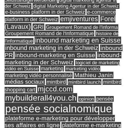
Selbständigerwerbenden
digital marketing agentur in
digital Marketing Agentur in der Schweiz
der Schweiz
e-business platform in der Schweiz
e-commerce
Forel
emjiventures
platform in der Schweiz
(Lavaux)
GRI
Groupement Romand de l'Informa
Groupement Romand de l'Informatique
histoire de
inbound marketing en Suisse
l'informatique
inbound marketing in der Schweiz
inbound
PR
inbound-marketing en Suisse
inbound-
marketing in der Schweiz
logiciel de marketing
marketing
vidéo en Suisse
marketing vidéo
Mathieu Janin
marketing vidéo personnalisé
médias sociaux
mintbird
mintbird launch
mintbird
mjccd.com
shopping cart
mybuilderall4you.ch
pensée
opinion
pensée socialnomique
plateforme e-marketing pour développer
ses affaires en ligne
plateforme e-marketing