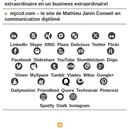
extraordinaire en un business extraordinaire!
mjccd.com – le site de Mathieu Janin Conseil en
communication diplômé
LinkedIn
Skype
XING
Plaxo
Delicious
Twitter
Flickr
Facebook
Slideshare
YouTube
StumbleUpon
Diigo
Vimeo
MySpace
Tumblr
Viadeo
Wikio
Google+
Dailymotion
Friendfeed
Quora
Technorati
Pinterest
Spotify
Gtalk
Instagram
Copyright Mathieu Janin, Switzerland, 1967-2021
|
|
Plan du site
Syndication
Tags