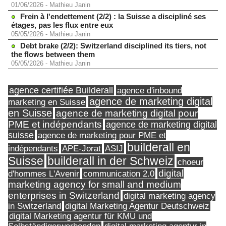
01/06/2026
-
Mathieu Janin
Frein à l'endettement (2/2) : la Suisse a discipliné ses
étages, pas les flux entre eux
05/05/2026
-
Mathieu Janin
Debt brake (2/2): Switzerland disciplined its tiers, not
the flows between them
05/05/2026
-
Mathieu Janin
agence certifiée Builderall
agence d'inbound
agence de marketing digital
marketing en Suisse
en Suisse
agence de marketing digital pour
PME et indépendants
agence de marketing digital
suisse
agence de marketing pour PME et
builderall en
indépendants
ASIJ
APE-Jorat
Suisse
builderall in der Schweiz
choeur
digital
d'hommes L'Avenir
communication 2.0
marketing agency for small and medium
enterprises in Switzerland
digital marketing agency
in Switzerland
digital Marketing Agentur Deutschweiz
digital Marketing agentur für KMU und