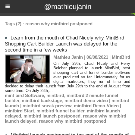
@mathieujanin
Tags (2) : reason why mintbird postponed
Learn from the mouth of Chad Nicely why MintBird
Shopping Cart Builder Launch was delayed for the
second time in a few weeks
Mathieu Janin | 06/08/2021
|
MintBird
On July 29th, Chad Nicely and Perry
Belcher planned to launch MintBird, best
shopping cart and funnel builder software
ever produced so far. Unfortunately for us
digital marketers, they run of time and
decided to delay their launch from July 29th to the end of August from
some time. On July 28th,...
mint bird Software
,
mintbird
,
mintbird 2 minute funnel
builder
,
mintbird backstage
,
mintbird demo video | mintbird
launch | mintbird sneak preview
,
mintbird Demo-Video |
mintbird Start
,
mintbird funnel builder
,
mintbird launch
delayed
,
mintbird launch postponed
,
reason why mintbird
launch delayed
,
reason why mintbird postponed