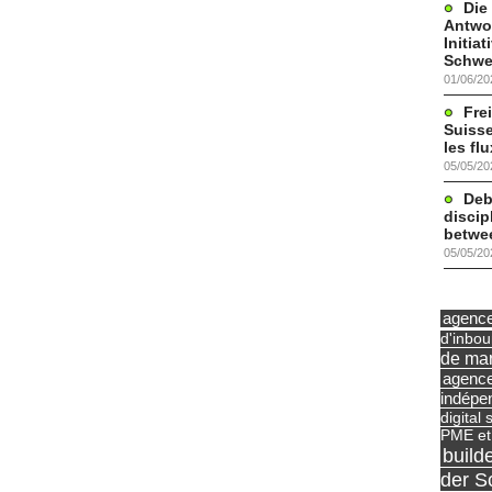
Die
Antwor
Initia
Schwe
01/06/20
Frei
Suisse
les fl
05/05/20
Deb
discip
betwe
05/05/20
agence 
d'inbo
de mar
agence
indépe
digital 
PME et
build
der S