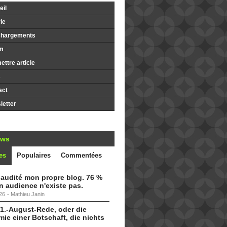
il
ie
chargements
m
ttre article
s
act
etter
ews
es
Populaires
Commentées
i audité mon propre blog. 76 %
 audience n'existe pas.
26
-
Mathieu Janin
 1.-August-Rede, oder die
ie einer Botschaft, die nichts