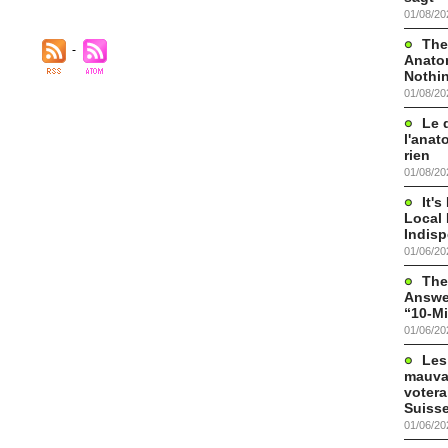
01/08/20
The
Anato
Nothi
01/08/20
Le 
l'anat
rien
01/08/20
It'
Local 
Indis
01/06/20
The
Answer
“10-Mi
01/06/20
Les
mauva
votera
Suisse
01/06/20