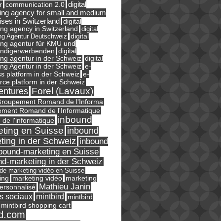
digital
r
communication 2.0
ing agency for small and medium
ises in Switzerland
digital
ng agency in Switzerland
digital
ng Agentur Deutschweiz
digital
ing agentur für KMU und
ändigerwerbenden
digital
ng agentur in der Schweiz
digital
e-
ng Agentur in der Schweiz
s platform in der Schweiz
e-
ce platform in der Schweiz
Forel (Lavaux)
entures
roupement Romand de l'Informa
ment Romand de l'Informatique
inbound
e de l'informatique
ting en Suisse
inbound
ting in der Schweiz
inbound
bound-marketing en Suisse
nd-marketing in der Schweiz
l de marketing vidéo en Suisse
ing
marketing
marketing vidéo
Mathieu Janin
ersonnalisé
s sociaux
mintbird
mintbird
mintbird shopping cart
d.com