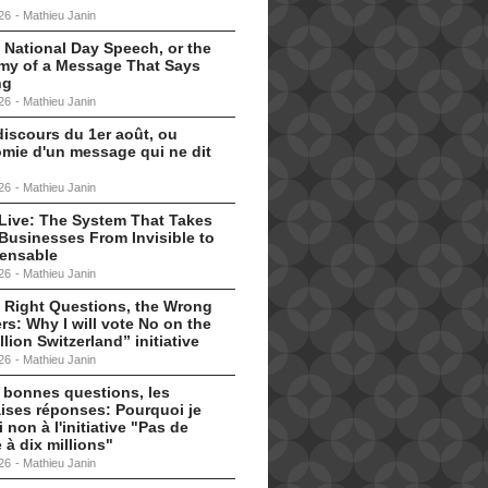
26
-
Mathieu Janin
 National Day Speech, or the
my of a Message That Says
ng
26
-
Mathieu Janin
discours du 1er août, ou
omie d'un message qui ne dit
26
-
Mathieu Janin
s Live: The System That Takes
Businesses From Invisible to
pensable
26
-
Mathieu Janin
 Right Questions, the Wrong
s: Why I will vote No on the
llion Switzerland” initiative
26
-
Mathieu Janin
 bonnes questions, les
ises réponses: Pourquoi je
i non à l'initiative "Pas de
 à dix millions"
26
-
Mathieu Janin