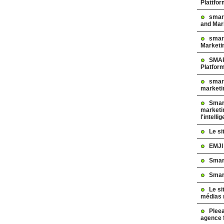
Plattfo
smar
and Mar
smart
Marketi
SMAR
Platfor
smart
marketi
Smart
marketi
l'intelli
Le s
EMJI
Smar
Smar
Le si
médias 
Pleea
agence 