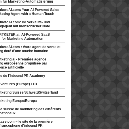
rm für Marketing-Automatisierung
tketoAI.com: Your AI-Powered Sales
keting Agent with a Human Touch
ketoAI.com: Ihr Verkaufs- und
ngagent mit menschlicher Note
TKETER.ai: AI-Powered SaaS
m for Marketing Automation
ketoAI.com : Votre agent de vente et
ng doté d'une touche humaine
keting.ai - Première agence
ng européenne propulsée par
gence artificielle
ite de l'Inbound PR Academy
 Ventures (Europe) LTD
tketing Suisse/Schweiz/Switzerland
tketing Europe/Europa
te suisse de monitoring des différents
nationaux.
ase.com – le site de la première
francophone d'inbound PR