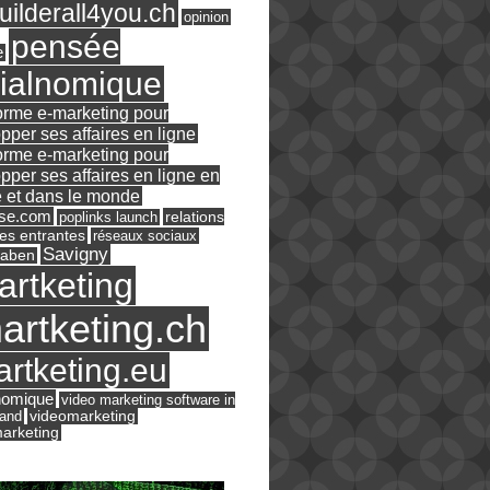
ilderall4you.ch
opinion
pensée
e
ialnomique
orme e-marketing pour
pper ses affaires en ligne
orme e-marketing pour
pper ses affaires en ligne en
 et dans le monde
ase.com
relations
poplinks launch
es entrantes
réseaux sociaux
Savigny
raben
artketing
artketing.ch
rtketing.eu
nomique
video marketing software in
land
videomarketing
arketing