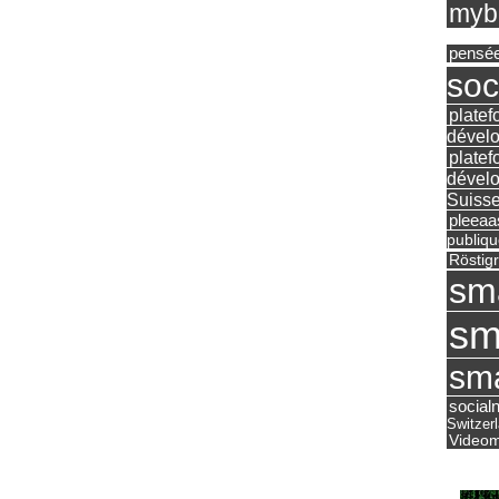
mybu
pensé
soc
platef
dévelo
platef
dévelo
Suisse
pleea
publiqu
Röstig
sm
sm
sma
social
Switzer
Videom