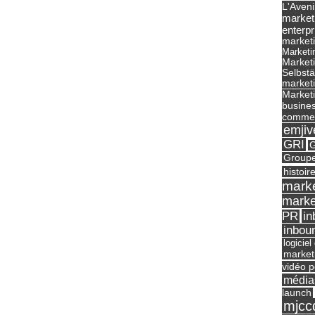
L'Aveni
market
enterpr
marketi
Marketi
Market
Selbst
marketi
Marketi
busines
commer
emjiv
GRI
G
Groupe
histoir
marke
marke
in
PR
inbou
logicie
market
vidéo p
média
launch
mjcc