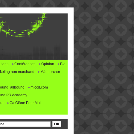
tions
Conférences
Opinion
Bio
keting non marchand
Männerchor
ound, allbound
mjccd.com
und PR Academy
re
Ça Glâne Pour Moi