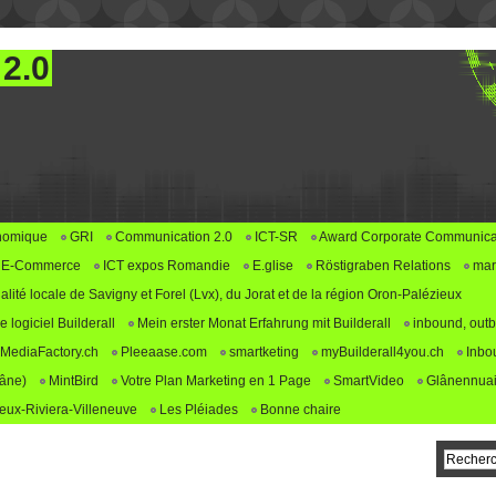
 2.0
nomique
GRI
Communication 2.0
ICT-SR
Award Corporate Communica
E-Commerce
ICT expos Romandie
E.glise
Röstigraben Relations
mar
alité locale de Savigny et Forel (Lvx), du Jorat et de la région Oron-Palézieux
logiciel Builderall
Mein erster Monat Erfahrung mit Builderall
inbound, outb
MediaFactory.ch
Pleeaase.com
smartketing
myBuilderall4you.ch
Inbo
lâne)
MintBird
Votre Plan Marketing en 1 Page
SmartVideo
Glânennuai
ux-Riviera-Villeneuve
Les Pléiades
Bonne chaire