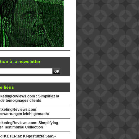
tion à la newsletter
e liens
etingReviews.com : Simplifiez la
 de témoignages clients
tketingReviews.com:
ewertungen leicht gemacht
tketingReviews.com: Simplifying
r Testimonial Collection
TKETER.ai: KI-gestützte SaaS-