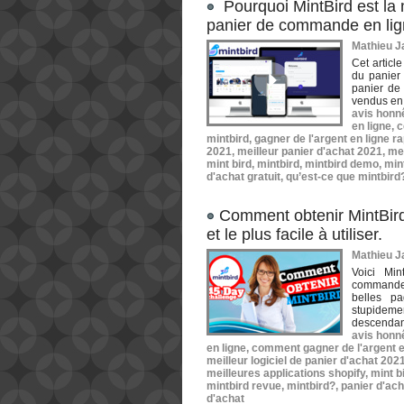
Pourquoi MintBird est la 
panier de commande en lig
Mathieu Ja
Cet articl
du panier
panier de
vendus en 
avis honnê
en ligne
,
c
mintbird
,
gagner de l'argent en ligne 
2021
,
meilleur panier d'achat 2021
,
mei
mint bird
,
mintbird
,
mintbird demo
,
min
d'achat gratuit
,
qu’est-ce que mintbird
​Comment obtenir MintBird
et le plus facile à utiliser.
Mathieu Ja
Voici Mi
commande,
belles p
stupidemen
descendant
avis honnê
en ligne
,
comment gagner de l'argent e
meilleur logiciel de panier d'achat 202
meilleures applications shopify
,
mint b
mintbird revue
,
mintbird?
,
panier d'ach
d'achat