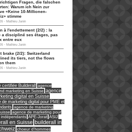
 richtigen Fragen, die falschen
ten: Warum ich Nein zur
tive «Keine 10-Millionen-
iz» stimme
26
-
Mathieu Janin
n à l'endettement (2/2) : la
 a discipliné ses étages, pas
ux entre eux
26
-
Mathieu Janin
t brake (2/2): Switzerland
lined its tiers, not the flows
en them
26
-
Mathieu Janin
certifiée Builderall
agence
agence
und marketing en Suisse
keting digital en Suisse
 de marketing digital pour PME et
ndants
agence de marketing
suisse
agence de marketing pour
ASIJ
 indépendants
APE-Jorat
erall en Suisse
builderall in
chweiz
choeur d'hommes