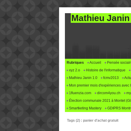
Mathieu Janin
Rubriques
Accueil
Pensée social
xyz 2.o
Histoire de l'informatique
Mathieu Janin 1.0
fcmv2013
Actu
Mon premier mois d'expériences avec le 
1fluenzia.com
dircom4you.ch
my
Élection communale 2021 à Montet (G
Smartketing Mastery
GDIPRS Montre
Tags (2) : panier d'achat gratuit