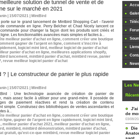
meilleure solution de tunnel de vente et de
Accue
ne sur le marché en 2021
Galer
nin | 15/07/2021
|
MintBird
e porte sur le grand lancement de Mintbird Shopping Cart - l'avenir
Télé
 de commande en ligne. Perry Belcher et Chad Nicely lancent ce
Foru
 commande pour changer la façon dont les produits sont créés et
ligne. Les fonctionnalités avancées mais simples et faciles à...
Soume
te meilleur panier d'achat en ligne
,
comment créer une boutique
omment gagner de l'argent en ligne
,
comment s'inscrire à
Lien
rapidement
,
logiciel mint bird
,
meilleur logiciel de panier d'achat
lleur panier d'achat en ligne
,
meilleures applications shopify
,
Cont
tbird lancement
,
mintbird panier d'achat
,
mintbird revue
,
panier
?
,
revue meilleur logiciel panier d'achat
Newsl
 ? | Le constructeur de panier le plus rapide
Les N
nin | 15/07/2021
|
MintBird
ntBird : Une technologie avancée de création de panier de
Récent
 mais assez facile à utiliser pour une grand-mère. Il possède de
ages de paiement réactives et rend la création de contenu
t simple. Construisez des bibliothèques de ventes ascendantes et
J'a
es à...
de mon
te meilleur panier d'achat en ligne
,
comment créer une boutique
03/08/20
n ligne
,
gagner de l'argent en ligne rapidement
,
logiciel mint bird
,
1
,
meilleur panier d'achat 2021
,
meilleur panier d'achat en ligne
,
Die
ird
,
mintbird
,
mintbird démonstration
,
mintbird panier d'achat
,
Anatom
at gratuit
,
qu'est-ce-que mintbird
,
revue meilleur logiciel panier
sagt