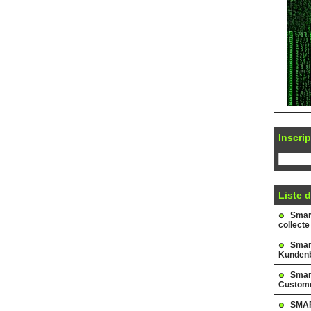
Inscrip
Liste d
Smark
collecte
Smar
Kundenb
Smar
Custome
SMAR