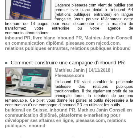
L'agence pleeaase.com vient de publier son
premier livre blanc dédié à l'inbound PR
(relations publiques entrantes) en langue
française. Vous pouvez téléchargez cette
brochure de 18 pages pour vous documenter sur la manière de
transformez votre entreprise ou votre agence de
communication/relations...
inbound PR
,
livre blanc inbound PR
,
Mathieu Janin Conseil
en communication diplômé
,
pleeaase.com mjccd.com
,
relations publiques entrantes
,
relations publiques inbound
Comment construire une campagne d’inbound PR
Mathieu Janin | 14/11/2018
|
Pleeaase.com
L’inbound PR vient combler la principale
faiblesse des relations publiques
traditionnelles. Il tire également profit de sa
principale force, la création de contenu
remarquable. Ce billet vous donne les pistes et outils nécessaire à la
construction d’une campagne d’inbound PR en utilisant les outils...
builderall en Suisse
,
inbound PR
,
Mathieu Janin Conseil en
communication diplômé
,
plateforme e-marketing pour
développer ses affaires en ligne
,
pleeaase.com
,
relations
publiques inbound