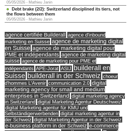
05/05/2026
-
Mathieu Janin
Debt brake (2/2): Switzerland disciplined its tiers, not
the flows between them
05/05/2026
-
Mathieu Janin
agence certifiée Builderall
agence d'inbound
agence de marketing digital
marketing en Suisse
en Suisse
agence de marketing digital pour
PME et indépendants
agence de marketing digital
suisse
agence de marketing pour PME et
builderall en
indépendants
ASIJ
APE-Jorat
Suisse
builderall in der Schweiz
choeur
digital
d'hommes L'Avenir
communication 2.0
marketing agency for small and medium
enterprises in Switzerland
digital marketing agency
in Switzerland
digital Marketing Agentur Deutschweiz
digital Marketing agentur für KMU und
Selbständigerwerbenden
digital marketing agentur in
digital Marketing Agentur in der Schweiz
der Schweiz
e-business platform in der Schweiz
e-commerce