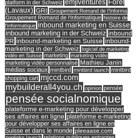
Forel
emjiventures
platform in der Schweiz
(Lavaux)
GRI
Groupement Romand de l'Informa
Groupement Romand de l'Informatique
histoire de
inbound marketing en Suisse
l'informatique
inbound marketing in der Schweiz
inbound
PR
inbound-marketing en Suisse
inbound-
marketing in der Schweiz
logiciel de marketing
marketing
vidéo en Suisse
marketing vidéo
Mathieu Janin
marketing vidéo personnalisé
médias sociaux
mintbird
mintbird launch
mintbird
mjccd.com
shopping cart
mybuilderall4you.ch
pensée
opinion
pensée socialnomique
plateforme e-marketing pour développer
ses affaires en ligne
plateforme e-marketing
pour développer ses affaires en ligne en
Suisse et dans le monde
pleeaase.com
relations publiques entrantes
poplinks launch