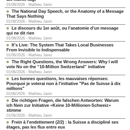
01/08/2026
-
Mathieu Janin
The National Day Speech, or the Anatomy of a Message
That Says Nothing
01/08/2026
-
Mathieu Janin
Le discours du 1er août, ou l'anatomie d'un message
qui ne dit rien
01/08/2026
-
Mathieu Janin
It's Live: The System That Takes Local Businesses
From Invisible to Indispensable
01/06/2026
-
Mathieu Janin
The Right Questions, the Wrong Answers: Why I will
vote No on the “10-Million Switzerland” initiative
01/06/2026
-
Mathieu Janin
Les bonnes questions, les mauvaises réponses:
Pourquoi je voterai non à l'initiative "Pas de Suisse à dix
millions"
01/06/2026
-
Mathieu Janin
Die richtigen Fragen, die falschen Antworten: Warum
ich Nein zur Initiative «Keine 10-Millionen-Schweiz»
stimme
01/06/2026
-
Mathieu Janin
Frein à l'endettement (2/2) : la Suisse a discipliné ses
étages, pas les flux entre eux