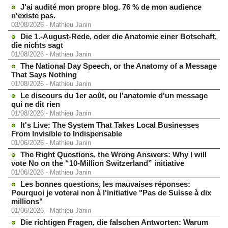
J'ai audité mon propre blog. 76 % de mon audience
n'existe pas.
03/08/2026
-
Mathieu Janin
Die 1.-August-Rede, oder die Anatomie einer Botschaft,
die nichts sagt
01/08/2026
-
Mathieu Janin
The National Day Speech, or the Anatomy of a Message
That Says Nothing
01/08/2026
-
Mathieu Janin
Le discours du 1er août, ou l'anatomie d'un message
qui ne dit rien
01/08/2026
-
Mathieu Janin
It's Live: The System That Takes Local Businesses
From Invisible to Indispensable
01/06/2026
-
Mathieu Janin
The Right Questions, the Wrong Answers: Why I will
vote No on the “10-Million Switzerland” initiative
01/06/2026
-
Mathieu Janin
Les bonnes questions, les mauvaises réponses:
Pourquoi je voterai non à l'initiative "Pas de Suisse à dix
millions"
01/06/2026
-
Mathieu Janin
Die richtigen Fragen, die falschen Antworten: Warum