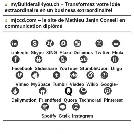
myBuilderall4you.ch – Transformez votre idée
extraordinaire en un business extraordinaire!
mjccd.com – le site de Mathieu Janin Conseil en
communication diplômé
LinkedIn
Skype
XING
Plaxo
Delicious
Twitter
Flickr
Facebook
Slideshare
YouTube
StumbleUpon
Diigo
Vimeo
MySpace
Tumblr
Viadeo
Wikio
Google+
Dailymotion
Friendfeed
Quora
Technorati
Pinterest
Spotify
Gtalk
Instagram
Copyright Mathieu Janin, Switzerland, 1967-2021