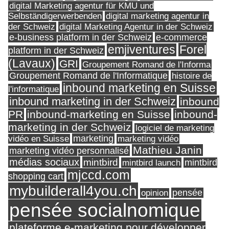
digital Marketing agentur für KMU und
Selbständigerwerbenden
digital marketing agentur in
digital Marketing Agentur in der Schweiz
der Schweiz
e-business platform in der Schweiz
e-commerce
Forel
emjiventures
platform in der Schweiz
(Lavaux)
GRI
Groupement Romand de l'Informa
Groupement Romand de l'Informatique
histoire de
inbound marketing en Suisse
l'informatique
inbound marketing in der Schweiz
inbound
PR
inbound-marketing en Suisse
inbound-
marketing in der Schweiz
logiciel de marketing
marketing
vidéo en Suisse
marketing vidéo
Mathieu Janin
marketing vidéo personnalisé
médias sociaux
mintbird
mintbird launch
mintbird
mjccd.com
shopping cart
mybuilderall4you.ch
pensée
opinion
pensée socialnomique
plateforme e-marketing pour développer