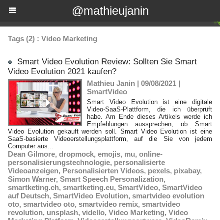
@mathieujanin
Tags (2) : Video Marketing
Smart Video Evolution Review: Sollten Sie Smart
Video Evolution 2021 kaufen?
Mathieu Janin | 09/08/2021
|
SmartVideo
Smart Video Evolution ist eine digitale
Video-SaaS-Plattform, die ich überprüft
habe. Am Ende dieses Artikels werde ich
Empfehlungen aussprechen, ob Smart
Video Evolution gekauft werden soll. Smart Video Evolution ist eine
SaaS-basierte Videoerstellungsplattform, auf die Sie von jedem
Computer aus...
Dean Gilmore
,
dropmock
,
emojis
,
mu
,
online-
personalisierungstechnologie
,
personalisierte
Videoanzeigen
,
Personalisierten Videos
,
pexels
,
pixabay
,
Simon Warner
,
Smart Speech Personalization
,
smartketing.ch
,
smartketing.eu
,
SmartVideo
,
SmartVideo
auf Deutsch
,
SmartVideo Evolution
,
smartvideo evolution
oto
,
smartvideo oto
,
smartvideo remix
,
smartvideo
revolution
,
unsplash
,
vidello
,
Video Marketing
,
Video