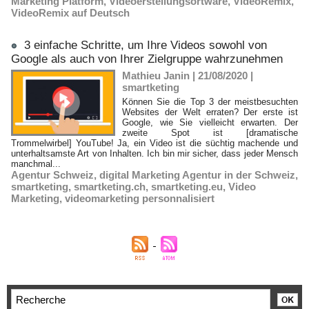
Marketing Platform
,
Videoerstellungsortware
,
VideoRemix
,
VideoRemix auf Deutsch
3 einfache Schritte, um Ihre Videos sowohl von
Google als auch von Ihrer Zielgruppe wahrzunehmen
Mathieu Janin | 21/08/2020
|
smartketing
Können Sie die Top 3 der meistbesuchten
Websites der Welt erraten? Der erste ist
Google, wie Sie vielleicht erwarten. Der
zweite Spot ist [dramatische
Trommelwirbel] YouTube! Ja, ein Video ist die süchtig machende und
unterhaltsamste Art von Inhalten. Ich bin mir sicher, dass jeder Mensch
manchmal...
Agentur Schweiz
,
digital Marketing Agentur in der Schweiz
,
smartketing
,
smartketing.ch
,
smartketing.eu
,
Video
Marketing
,
videomarketing personnalisiert