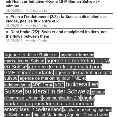
ich Nein zur Initiative «Keine 10-Millionen-Schweiz»
stimme
01/06/2026
-
Mathieu Janin
Frein à l'endettement (2/2) : la Suisse a discipliné ses
étages, pas les flux entre eux
05/05/2026
-
Mathieu Janin
Debt brake (2/2): Switzerland disciplined its tiers, not
the flows between them
05/05/2026
-
Mathieu Janin
agence certifiée Builderall
agence d'inbound
agence de marketing digital
marketing en Suisse
en Suisse
agence de marketing digital pour
PME et indépendants
agence de marketing digital
suisse
agence de marketing pour PME et
builderall en
indépendants
ASIJ
APE-Jorat
Suisse
builderall in der Schweiz
choeur
digital
d'hommes L'Avenir
communication 2.0
marketing agency for small and medium
enterprises in Switzerland
digital marketing agency
in Switzerland
digital Marketing Agentur Deutschweiz