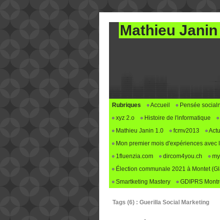
Mathieu Janin
Rubriques
Accueil
Pensée social
xyz 2.o
Histoire de l'informatique
Mathieu Janin 1.0
fcmv2013
Actu
Mon premier mois d'expériences avec le 
1fluenzia.com
dircom4you.ch
my
Élection communale 2021 à Montet (G
Smartketing Mastery
GDIPRS Montre
Tags (6) : Guerilla Social Marketing