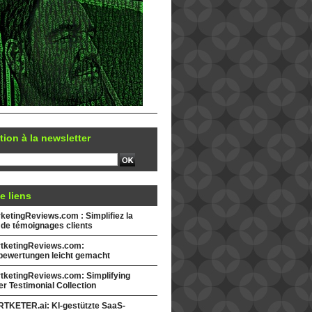
tion à la newsletter
e liens
etingReviews.com : Simplifiez la
 de témoignages clients
tketingReviews.com:
ewertungen leicht gemacht
tketingReviews.com: Simplifying
r Testimonial Collection
TKETER.ai: KI-gestützte SaaS-