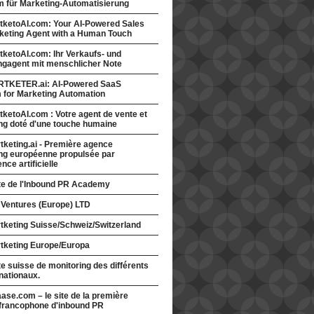
rm für Marketing-Automatisierung
tketoAI.com: Your AI-Powered Sales
keting Agent with a Human Touch
ketoAI.com: Ihr Verkaufs- und
ngagent mit menschlicher Note
TKETER.ai: AI-Powered SaaS
m for Marketing Automation
ketoAI.com : Votre agent de vente et
ng doté d'une touche humaine
keting.ai - Première agence
ng européenne propulsée par
gence artificielle
ite de l'Inbound PR Academy
 Ventures (Europe) LTD
tketing Suisse/Schweiz/Switzerland
tketing Europe/Europa
te suisse de monitoring des différents
nationaux.
ase.com – le site de la première
francophone d'inbound PR