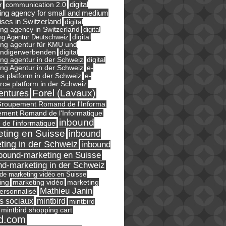
digital
r
communication 2.0
ing agency for small and medium
ises in Switzerland
digital
ng agency in Switzerland
digital
ng Agentur Deutschweiz
digital
ing agentur für KMU und
ändigerwerbenden
digital
ng agentur in der Schweiz
digital
e-
ng Agentur in der Schweiz
s platform in der Schweiz
e-
ce platform in der Schweiz
Forel (Lavaux)
entures
roupement Romand de l'Informa
ment Romand de l'Informatique
inbound
e de l'informatique
ting en Suisse
inbound
ting in der Schweiz
inbound
bound-marketing en Suisse
nd-marketing in der Schweiz
l de marketing vidéo en Suisse
ing
marketing
marketing vidéo
Mathieu Janin
ersonnalisé
s sociaux
mintbird
mintbird
mintbird shopping cart
d.com