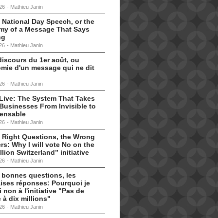
26
-
Mathieu Janin
 National Day Speech, or the
my of a Message That Says
ng
26
-
Mathieu Janin
discours du 1er août, ou
omie d'un message qui ne dit
26
-
Mathieu Janin
s Live: The System That Takes
Businesses From Invisible to
pensable
26
-
Mathieu Janin
 Right Questions, the Wrong
s: Why I will vote No on the
llion Switzerland” initiative
26
-
Mathieu Janin
 bonnes questions, les
ises réponses: Pourquoi je
i non à l'initiative "Pas de
 à dix millions"
26
-
Mathieu Janin