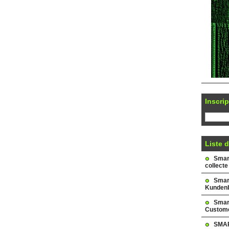
Inscrip
Liste d
Smark
collecte
Smar
Kundenb
Smar
Custome
SMAR