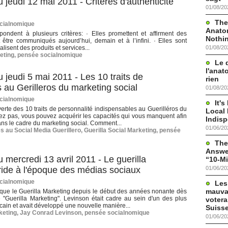
jeudi 12 mai 2011 - Critères d'authenticité
01/08/20
The
cialnomique
Anato
ondent à plusieurs critères: · Elles promettent et affirment des
Nothi
être communiqués aujourd’hui, demain et à l’infini. · Elles sont
01/08/20
lisent des produits et services...
eting
,
pensée socialnomique
Le 
l'anat
jeudi 5 mai 2011 - Les 10 traits de
rien
 au Gerilleros du marketing social
01/08/20
cialnomique
It'
rte des 10 traits de personnalité indispensables au Guerilléros du
Local 
dez pas, vous pouvez acquérir les capacités qui vous manquent afin
Indis
 dans le cadre du marketing social. Comment...
01/06/20
es au Social Media Guerillero
,
Guerilla Social Marketing
,
pensée
The
Answer
mercredi 13 avril 2011 - Le guerilla
“10-Mi
01/06/20
 ride à l'époque des médias sociaux
cialnomique
Les
mauva
ique le Guerilla Marketing depuis le début des années nonante dès
lé "Guerilla Marketing". Levinson était cadre au sein d'un des plus
votera
cain et avait développé une nouvelle manière...
Suisse
keting
,
Jay Conrad Levinson
,
pensée socialnomique
01/06/20