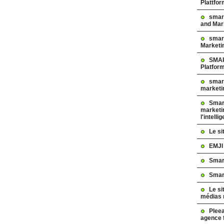
Plattfo
smar
and Mar
smart
Marketi
SMAR
Platfor
smart
marketi
Smart
marketi
l'intelli
Le s
EMJI
Smar
Smar
Le si
médias 
Pleea
agence 