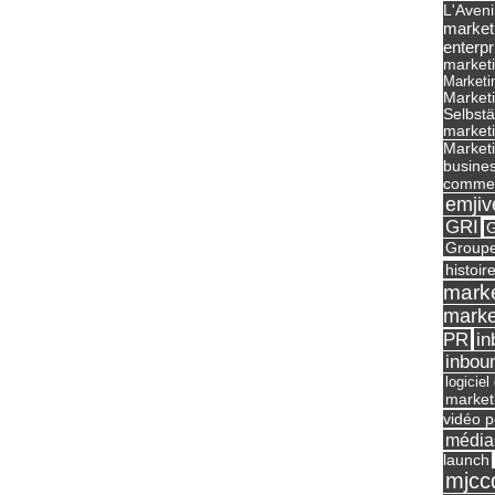
L'Aveni
market
enterpr
marketi
Marketi
Market
Selbst
marketi
Marketi
busines
commer
emjiv
GRI
G
Groupe
histoir
marke
marke
in
PR
inbou
logicie
market
vidéo p
média
launch
mjcc