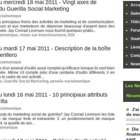
 mercredi 18 mai 2011 - Vingt axes de
Accue
du Guerilla Social Marketing
Galer
cialnomique
es principaux freins des activités de marketing et de communication.
Télé
urs et aux marketeurs de dépenser beaucoup d'argent dans des
Foru
uvée. Jay Conrad Levinson nous fournit quelques pistes...
alnomique
,
retour sur investissement
,
ROI
Soume
Lien
mardi 17 mai 2011 - Description de la boîte
rillero
Cont
cialnomique
Newsl
 d'un arsenal d'outils aussi complet qu'efficace lorsque ils sont bien
née. Même s'il compte près d'une centaine d'outils différents, il en
le cadre de son activité...
ro
,
Guerilla Social Marketing
,
pensée socialnomique
Les N
lundi 16 mai 2011 - 10 principaux attributs
Récent
illa
cialnomique
J'a
de mon
buts du marketing social de guérilla? Jay Conrad Levinson les liste
e de marque forte et extravertie 3. un positionnement de marque
03/08/20
. la qualité de ses...
alnomique
Die
Anatom
sagt