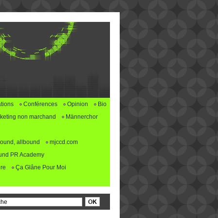
tions
Conférences
Opinion
Bio
keting non marchand
Männerchor
ound, allbound
mjccd.com
und PR Academy
re
Ça Glâne Pour Moi