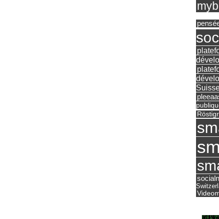
mybu
pensé
soc
platef
dévelo
platef
dévelo
Suisse
pleea
publiqu
Röstig
sm
sm
sma
social
Switzer
Videom