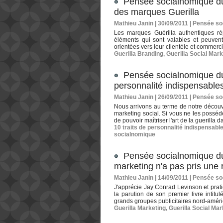
Pensée socialnomique du 
des marques Guerilla
Mathieu Janin | 30/09/2011
|
Pensée so
Les marques Guérilla authentiques rép
éléments qui sont valables et peuvent 
orientées vers leur clientèle et commercia
Guerilla Branding
,
Guerilla Social Mark
Pensée socialnomique du 
personnalité indispensables
Mathieu Janin | 26/09/2011
|
Pensée so
Nous arrivons au terme de notre découve
marketing social. Si vous ne les possé
de pouvoir maîtriser l'art de la guerilla
10 traits de personnalité indispensabl
socialnomique
Pensée socialnomique du 
marketing n'a pas pris une
Mathieu Janin | 14/09/2011
|
Pensée so
J'apprécie Jay Conrad Levinson et prat
la parution de son premier livre intitu
grands groupes publicitaires nord-améri
Guerilla Marketing
,
Guerilla Social Mar