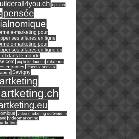
ilderall4you.ch
opinion
pensée
e
ialnomique
orme e-marketing pour
pper ses affaires en ligne
orme e-marketing pour
pper ses affaires en ligne en
 et dans le monde
ase.com
relations
poplinks launch
es entrantes
réseaux sociaux
Savigny
raben
artketing
artketing.ch
rtketing.eu
nomique
video marketing software in
land
videomarketing
arketing