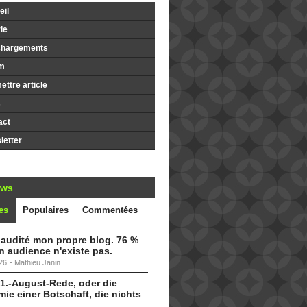
il
ie
chargements
m
ttre article
s
act
etter
ews
es
Populaires
Commentées
i audité mon propre blog. 76 %
 audience n'existe pas.
26
-
Mathieu Janin
 1.-August-Rede, oder die
ie einer Botschaft, die nichts