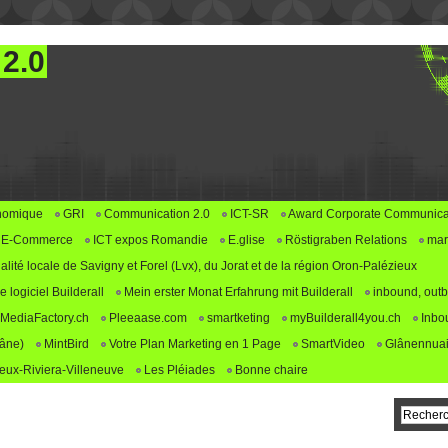
 2.0
nomique
GRI
Communication 2.0
ICT-SR
Award Corporate Communica
E-Commerce
ICT expos Romandie
E.glise
Röstigraben Relations
mar
alité locale de Savigny et Forel (Lvx), du Jorat et de la région Oron-Palézieux
logiciel Builderall
Mein erster Monat Erfahrung mit Builderall
inbound, outb
MediaFactory.ch
Pleeaase.com
smartketing
myBuilderall4you.ch
Inbo
lâne)
MintBird
Votre Plan Marketing en 1 Page
SmartVideo
Glânennuai
ux-Riviera-Villeneuve
Les Pléiades
Bonne chaire