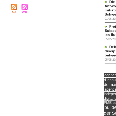
Die
Antwor
Initia
Schwe
01/06/20
Frei
Suisse
les fl
05/05/20
Deb
discip
betwe
05/05/20
agence 
d'inbo
de mar
agence
indépe
digital 
PME et
build
der S