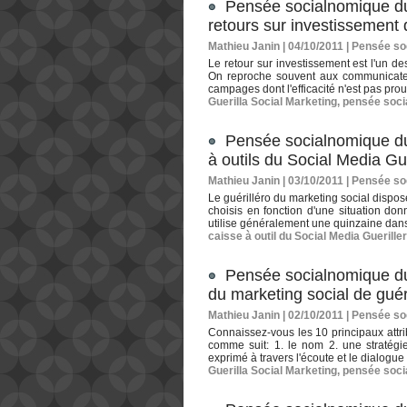
Pensée socialnomique du
retours sur investissement 
Mathieu Janin | 04/10/2011
|
Pensée so
Le retour sur investissement est l'un d
On reproche souvent aux communicate
campages dont l'efficacité n'est pas pro
Guerilla Social Marketing
,
pensée soci
Pensée socialnomique du 
à outils du Social Media Gue
Mathieu Janin | 03/10/2011
|
Pensée so
Le guérilléro du marketing social dispose
choisis en fonction d'une situation don
utilise généralement une quinzaine dans 
caisse à outil du Social Media Guerille
Pensée socialnomique du 
du marketing social de guér
Mathieu Janin | 02/10/2011
|
Pensée so
Connaissez-vous les 10 principaux attri
comme suit: 1. le nom 2. une stratégi
exprimé à travers l'écoute et le dialogue 4
Guerilla Social Marketing
,
pensée soci