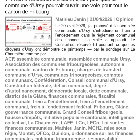
commune d'Ursy pourrait ouvrir une voie pour tout le
canton de Fribourg
Mathieu Janin | 21/04/2026
|
Opinion
Le 20 avril 2026, j'ai proposé à l'assemblée
communale d'Ursy d'introduire un frein à
l'endettement dans le règlement communal
des finances. La salle a applaudi. Le
Conseil est réservé. Et pourtant, ce que les
citoyens d'Ursy ont démontré ce printemps — par le sondage sur La
Chaumière comme par...
ACF
,
assemblée communale
,
assemblée communale Ursy
,
Association des communes fribourgeoises
,
autonomie
communale
,
canton de Fribourg
,
charges de transfert
,
commune d'Ursy
,
communes fribourgeoises
,
comptes
communaux
,
Confédération
,
Conseil communal d'Ursy
,
Constitution fédérale
,
déficit communal
,
degré
d'autofinancement
,
démocratie locale
,
dette communale
,
district de la Glâne
,
finances communales
,
fiscalité
communale
,
frein à l'endettement
,
frein à l'endettement
communal
,
frein à l'endettement fédéral
,
Fribourg
,
Glâne
,
gouvernance communale
,
Grand Conseil fribourgeois
,
hausse d'impôts
,
initiative populaire cantonale
,
intelligence
collective
,
La Chaumière
,
LAFE
,
LCo
,
LFCo
,
Loi sur les
finances communales
,
Mathieu Janin
,
MCH2
,
mise sous
régie
,
Montet
,
OFCo
,
Opinion
,
ordonnance sur les finances
communales
,
politique fribourgeoise
,
responsabilité