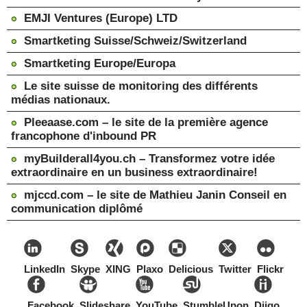
EMJI Ventures (Europe) LTD
Smartketing Suisse/Schweiz/Switzerland
Smartketing Europe/Europa
Le site suisse de monitoring des différents
médias nationaux.
Pleeaase.com – le site de la première agence
francophone d'inbound PR
myBuilderall4you.ch – Transformez votre idée
extraordinaire en un business extraordinaire!
mjccd.com – le site de Mathieu Janin Conseil en
communication diplômé
LinkedIn
Skype
XING
Plaxo
Delicious
Twitter
Flickr
Facebook
Slideshare
YouTube
StumbleUpon
Diigo