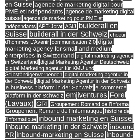
en Suisse
agence de marketing digital pour
PME et indépendants
agence de marketing digital
suisse
agence de marketing pour PME et
builderall en
indépendants
ASIJ
APE-Jorat
Suisse
builderall in der Schweiz
choeur
digital
d'hommes L'Avenir
communication 2.0
marketing agency for small and medium
enterprises in Switzerland
digital marketing agency
in Switzerland
digital Marketing Agentur Deutschweiz
digital Marketing agentur für KMU und
Selbständigerwerbenden
digital marketing agentur in
digital Marketing Agentur in der Schweiz
der Schweiz
e-business platform in der Schweiz
e-commerce
Forel
emjiventures
platform in der Schweiz
(Lavaux)
GRI
Groupement Romand de l'Informa
Groupement Romand de l'Informatique
histoire de
inbound marketing en Suisse
l'informatique
inbound marketing in der Schweiz
inbound
PR
inbound-marketing en Suisse
inbound-