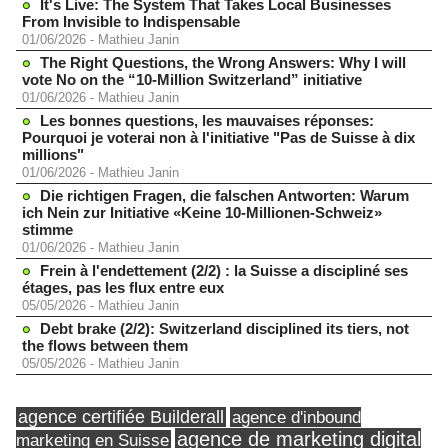
It's Live: The System That Takes Local Businesses
From Invisible to Indispensable
01/06/2026
-
Mathieu Janin
The Right Questions, the Wrong Answers: Why I will
vote No on the “10-Million Switzerland” initiative
01/06/2026
-
Mathieu Janin
Les bonnes questions, les mauvaises réponses:
Pourquoi je voterai non à l'initiative "Pas de Suisse à dix
millions"
01/06/2026
-
Mathieu Janin
Die richtigen Fragen, die falschen Antworten: Warum
ich Nein zur Initiative «Keine 10-Millionen-Schweiz»
stimme
01/06/2026
-
Mathieu Janin
Frein à l'endettement (2/2) : la Suisse a discipliné ses
étages, pas les flux entre eux
05/05/2026
-
Mathieu Janin
Debt brake (2/2): Switzerland disciplined its tiers, not
the flows between them
05/05/2026
-
Mathieu Janin
agence certifiée Builderall
agence d'inbound
agence de marketing digital
marketing en Suisse