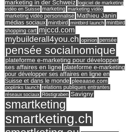
marketing in der Schweiz
logiciel de marketing
marketing
vidéo en Suisse
marketing vidéo
Mathieu Janin
marketing vidéo personnalisé
médias sociaux
mintbird
mintbird launch
mintbird
mjccd.com
shopping cart
mybuilderall4you.ch
pensée
opinion
pensée socialnomique
plateforme e-marketing pour développer
ses affaires en ligne
plateforme e-marketing
pour développer ses affaires en ligne en
Suisse et dans le monde
pleeaase.com
relations publiques entrantes
poplinks launch
Savigny
réseaux sociaux
Röstigraben
smartketing
smartketing.ch