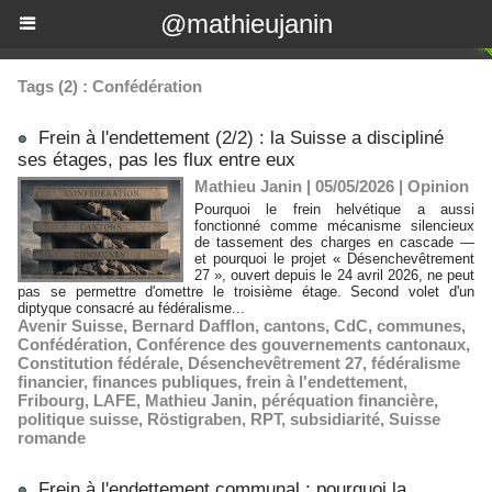
@mathieujanin
Tags (2) : Confédération
Frein à l'endettement (2/2) : la Suisse a discipliné
ses étages, pas les flux entre eux
Mathieu Janin | 05/05/2026
|
Opinion
Pourquoi le frein helvétique a aussi
fonctionné comme mécanisme silencieux
de tassement des charges en cascade —
et pourquoi le projet « Désenchevêtrement
27 », ouvert depuis le 24 avril 2026, ne peut
pas se permettre d'omettre le troisième étage. Second volet d'un
diptyque consacré au fédéralisme...
Avenir Suisse
,
Bernard Dafflon
,
cantons
,
CdC
,
communes
,
Confédération
,
Conférence des gouvernements cantonaux
,
Constitution fédérale
,
Désenchevêtrement 27
,
fédéralisme
financier
,
finances publiques
,
frein à l'endettement
,
Fribourg
,
LAFE
,
Mathieu Janin
,
péréquation financière
,
politique suisse
,
Röstigraben
,
RPT
,
subsidiarité
,
Suisse
romande
Frein à l'endettement communal : pourquoi la