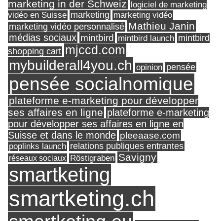
marketing in der Schweiz
logiciel de marketing
marketing
vidéo en Suisse
marketing vidéo
Mathieu Janin
marketing vidéo personnalisé
médias sociaux
mintbird
mintbird launch
mintbird
mjccd.com
shopping cart
mybuilderall4you.ch
pensée
opinion
pensée socialnomique
plateforme e-marketing pour développer
ses affaires en ligne
plateforme e-marketing
pour développer ses affaires en ligne en
Suisse et dans le monde
pleeaase.com
relations publiques entrantes
poplinks launch
Savigny
réseaux sociaux
Röstigraben
smartketing
smartketing.ch