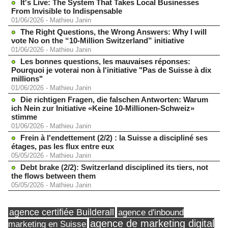
It's Live: The System That Takes Local Businesses
From Invisible to Indispensable
01/06/2026
-
Mathieu Janin
The Right Questions, the Wrong Answers: Why I will
vote No on the “10-Million Switzerland” initiative
01/06/2026
-
Mathieu Janin
Les bonnes questions, les mauvaises réponses:
Pourquoi je voterai non à l'initiative "Pas de Suisse à dix
millions"
01/06/2026
-
Mathieu Janin
Die richtigen Fragen, die falschen Antworten: Warum
ich Nein zur Initiative «Keine 10-Millionen-Schweiz»
stimme
01/06/2026
-
Mathieu Janin
Frein à l'endettement (2/2) : la Suisse a discipliné ses
étages, pas les flux entre eux
05/05/2026
-
Mathieu Janin
Debt brake (2/2): Switzerland disciplined its tiers, not
the flows between them
05/05/2026
-
Mathieu Janin
agence certifiée Builderall
agence d'inbound
agence de marketing digital
marketing en Suisse