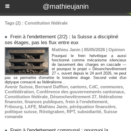
@mathieujanin
Tags (2) : Constitution fédérale
Frein à l'endettement (2/2) : la Suisse a discipliné
ses étages, pas les flux entre eux
Mathieu Janin | 05/05/2026
|
Opinion
Pourquoi le frein helvétique a aussi
fonctionné comme mécanisme silencieux
de tassement des charges en cascade —
et pourquoi le projet « Désenchevêtrement
27 », ouvert depuis le 24 avril 2026, ne peut
pas se permettre d'omettre le troisième étage. Second volet d'un
diptyque consacré au fédéralisme...
Avenir Suisse
,
Bernard Dafflon
,
cantons
,
CdC
,
communes
,
Confédération
,
Conférence des gouvernements cantonaux
,
Constitution fédérale
,
Désenchevêtrement 27
,
fédéralisme
financier
,
finances publiques
,
frein à l'endettement
,
Fribourg
,
LAFE
,
Mathieu Janin
,
péréquation financière
,
politique suisse
,
Röstigraben
,
RPT
,
subsidiarité
,
Suisse
romande
Frein à l'endettement communal : pourquoi la