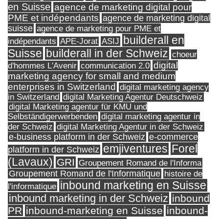
en Suisse
agence de marketing digital pour
PME et indépendants
agence de marketing digital
suisse
agence de marketing pour PME et
builderall en
indépendants
ASIJ
APE-Jorat
Suisse
builderall in der Schweiz
choeur
digital
d'hommes L'Avenir
communication 2.0
marketing agency for small and medium
enterprises in Switzerland
digital marketing agency
in Switzerland
digital Marketing Agentur Deutschweiz
digital Marketing agentur für KMU und
Selbständigerwerbenden
digital marketing agentur in
digital Marketing Agentur in der Schweiz
der Schweiz
e-business platform in der Schweiz
e-commerce
Forel
emjiventures
platform in der Schweiz
(Lavaux)
GRI
Groupement Romand de l'Informa
Groupement Romand de l'Informatique
histoire de
inbound marketing en Suisse
l'informatique
inbound marketing in der Schweiz
inbound
PR
inbound-marketing en Suisse
inbound-