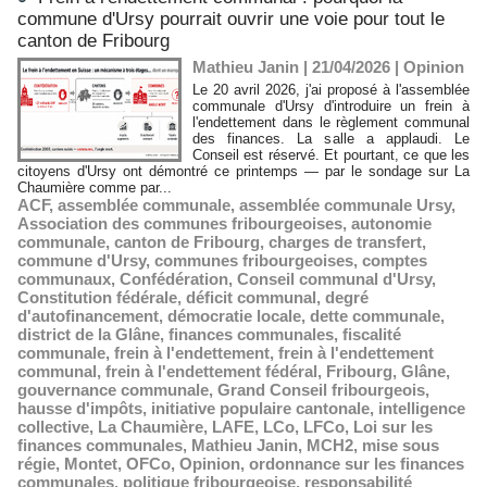
commune d'Ursy pourrait ouvrir une voie pour tout le
canton de Fribourg
Mathieu Janin | 21/04/2026
|
Opinion
Le 20 avril 2026, j'ai proposé à l'assemblée
communale d'Ursy d'introduire un frein à
l'endettement dans le règlement communal
des finances. La salle a applaudi. Le
Conseil est réservé. Et pourtant, ce que les
citoyens d'Ursy ont démontré ce printemps — par le sondage sur La
Chaumière comme par...
ACF
,
assemblée communale
,
assemblée communale Ursy
,
Association des communes fribourgeoises
,
autonomie
communale
,
canton de Fribourg
,
charges de transfert
,
commune d'Ursy
,
communes fribourgeoises
,
comptes
communaux
,
Confédération
,
Conseil communal d'Ursy
,
Constitution fédérale
,
déficit communal
,
degré
d'autofinancement
,
démocratie locale
,
dette communale
,
district de la Glâne
,
finances communales
,
fiscalité
communale
,
frein à l'endettement
,
frein à l'endettement
communal
,
frein à l'endettement fédéral
,
Fribourg
,
Glâne
,
gouvernance communale
,
Grand Conseil fribourgeois
,
hausse d'impôts
,
initiative populaire cantonale
,
intelligence
collective
,
La Chaumière
,
LAFE
,
LCo
,
LFCo
,
Loi sur les
finances communales
,
Mathieu Janin
,
MCH2
,
mise sous
régie
,
Montet
,
OFCo
,
Opinion
,
ordonnance sur les finances
communales
,
politique fribourgeoise
,
responsabilité