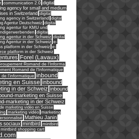
digital
r
communication 2.0
ing agency for small and medium
ises in Switzerland
digital
ng agency in Switzerland
digital
ng Agentur Deutschweiz
digital
ing agentur für KMU und
ändigerwerbenden
digital
ng agentur in der Schweiz
digital
e-
ng Agentur in der Schweiz
s platform in der Schweiz
e-
ce platform in der Schweiz
Forel (Lavaux)
entures
roupement Romand de l'Informa
ment Romand de l'Informatique
inbound
e de l'informatique
ting en Suisse
inbound
ting in der Schweiz
inbound
bound-marketing en Suisse
nd-marketing in der Schweiz
l de marketing vidéo en Suisse
ing
marketing
marketing vidéo
Mathieu Janin
ersonnalisé
s sociaux
mintbird
mintbird
mintbird shopping cart
d.com