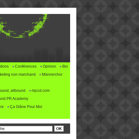
tions
Conférences
Opinion
Bio
keting non marchand
Männerchor
ound, allbound
mjccd.com
und PR Academy
re
Ça Glâne Pour Moi