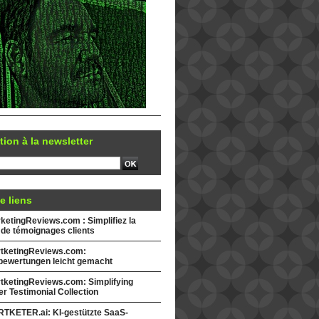
tion à la newsletter
e liens
etingReviews.com : Simplifiez la
 de témoignages clients
tketingReviews.com:
ewertungen leicht gemacht
tketingReviews.com: Simplifying
r Testimonial Collection
TKETER.ai: KI-gestützte SaaS-