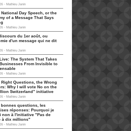
26
-
Mathieu Janin
 National Day Speech, or the
my of a Message That Says
ng
26
-
Mathieu Janin
discours du 1er août, ou
omie d'un message qui ne dit
26
-
Mathieu Janin
s Live: The System That Takes
Businesses From Invisible to
pensable
26
-
Mathieu Janin
 Right Questions, the Wrong
s: Why I will vote No on the
llion Switzerland” initiative
26
-
Mathieu Janin
 bonnes questions, les
ises réponses: Pourquoi je
i non à l'initiative "Pas de
 à dix millions"
26
-
Mathieu Janin