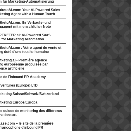
rm für Marketing-Automatisierung
tketoAI.com: Your AI-Powered Sales
keting Agent with a Human Touch
ketoAI.com: Ihr Verkaufs- und
ngagent mit menschlicher Note
TKETER.ai: AI-Powered SaaS
m for Marketing Automation
ketoAI.com : Votre agent de vente et
ng doté d'une touche humaine
keting.ai - Première agence
ng européenne propulsée par
gence artificielle
ite de l'Inbound PR Academy
 Ventures (Europe) LTD
tketing Suisse/Schweiz/Switzerland
tketing Europe/Europa
te suisse de monitoring des différents
nationaux.
ase.com – le site de la première
francophone d'inbound PR