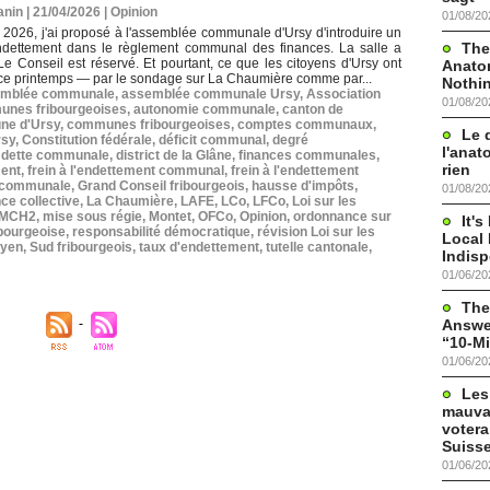
nin | 21/04/2026
|
Opinion
01/08/20
l 2026, j'ai proposé à l'assemblée communale d'Ursy d'introduire un
The
'endettement dans le règlement communal des finances. La salle a
Le Conseil est réservé. Et pourtant, ce que les citoyens d'Ursy ont
Anato
ce printemps — par le sondage sur La Chaumière comme par...
Nothi
mblée communale
,
assemblée communale Ursy
,
Association
01/08/20
nes fribourgeoises
,
autonomie communale
,
canton de
e d'Ursy
,
communes fribourgeoises
,
comptes communaux
,
Le 
rsy
,
Constitution fédérale
,
déficit communal
,
degré
l'anat
,
dette communale
,
district de la Glâne
,
finances communales
,
rien
ment
,
frein à l'endettement communal
,
frein à l'endettement
 communale
,
Grand Conseil fribourgeois
,
hausse d'impôts
,
01/08/20
nce collective
,
La Chaumière
,
LAFE
,
LCo
,
LFCo
,
Loi sur les
MCH2
,
mise sous régie
,
Montet
,
OFCo
,
Opinion
,
ordonnance sur
It'
ibourgeoise
,
responsabilité démocratique
,
révision Loi sur les
Local 
oyen
,
Sud fribourgeois
,
taux d'endettement
,
tutelle cantonale
,
Indis
01/06/20
The
Answer
“10-Mi
01/06/20
Les
mauva
votera
Suisse
01/06/20