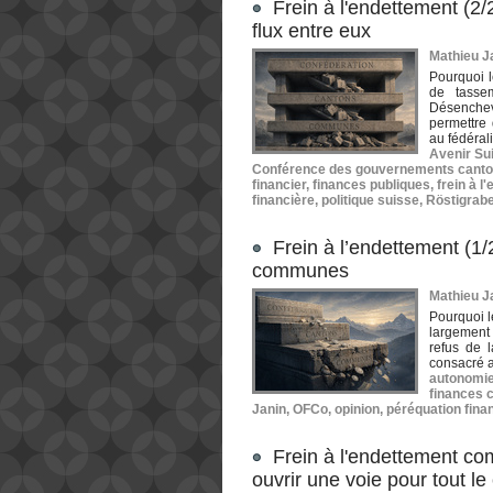
Frein à l'endettement (2/2
flux entre eux
Mathieu Ja
Pourquoi l
de tasse
Désenchev
permettre 
au fédéral
Avenir Su
Conférence des gouvernements cant
financier
,
finances publiques
,
frein à l
financière
,
politique suisse
,
Röstigrab
Frein à l’endettement (1/2
communes
Mathieu Ja
Pourquoi l
largement
refus de l
consacré a
autonomi
finances
Janin
,
OFCo
,
opinion
,
péréquation fina
Frein à l'endettement co
ouvrir une voie pour tout l