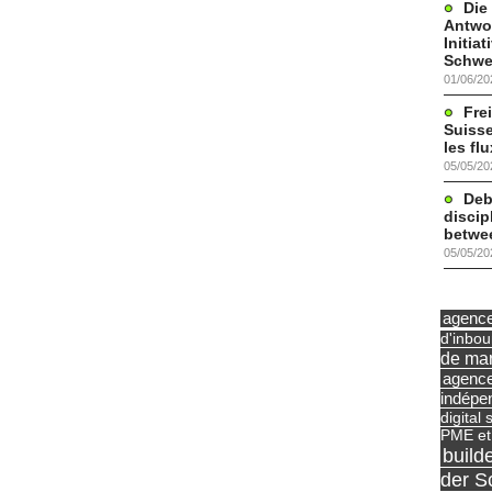
Die
Antwor
Initia
Schwe
01/06/20
Frei
Suisse
les fl
05/05/20
Deb
discip
betwe
05/05/20
agence 
d'inbo
de mar
agence
indépe
digital 
PME et
build
der S