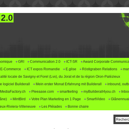
 2.0
nomique
GRI
Communication 2.0
ICT-SR
Award Corporate Communica
E-Commerce
ICT expos Romandie
E.glise
Röstigraben Relations
mar
alité locale de Savigny et Forel (Lvx), du Jorat et de la région Oron-Palézieux
logiciel Builderall
Mein erster Monat Erfahrung mit Builderall
inbound, outb
MediaFactory.ch
Pleeaase.com
smartketing
myBuilderall4you.ch
Inbo
lâne)
MintBird
Votre Plan Marketing en 1 Page
SmartVideo
Glânennuai
ux-Riviera-Villeneuve
Les Pléiades
Bonne chaire