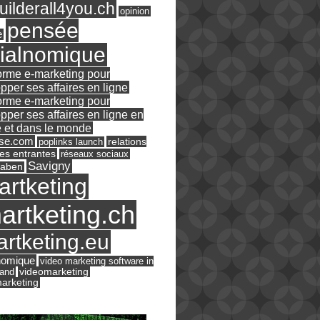
ilderall4you.ch
opinion
pensée
e
ialnomique
orme e-marketing pour
pper ses affaires en ligne
orme e-marketing pour
pper ses affaires en ligne en
 et dans le monde
ase.com
relations
poplinks launch
es entrantes
réseaux sociaux
Savigny
raben
artketing
artketing.ch
rtketing.eu
nomique
video marketing software in
land
videomarketing
arketing