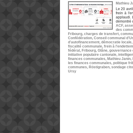
Mathieu Ja
Le 20 avri
frein à l
applaudi. 
démontré 
ACF
,
asse
des commu
Fribourg
,
charges de transfert
,
commun
Confédération
,
Conseil communal d'U
d'autofinancement
,
démocratie locale
fiscalité communale
,
frein à l'endette
fédéral
,
Fribourg
,
Glâne
,
gouvernance
initiative populaire cantonale
,
intellige
finances communales
,
Mathieu Janin
,
les finances communales
,
politique fr
communes
,
Röstigraben
,
sondage cit
Ursy