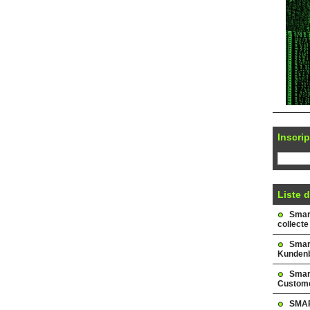
Inscrip
Liste d
Smark
collecte
Smar
Kundenb
Smar
Custome
SMAR