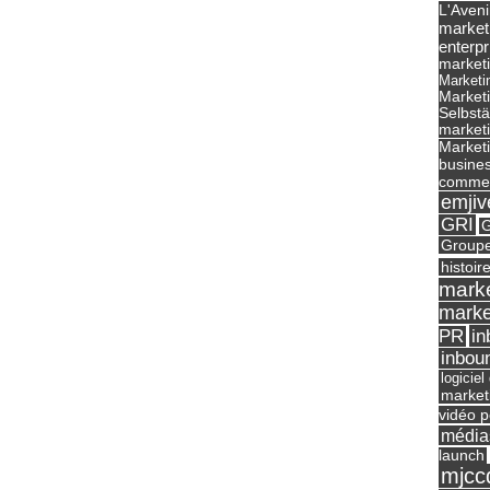
L'Aveni
market
enterpr
marketi
Marketi
Market
Selbst
marketi
Marketi
busines
commer
emjiv
GRI
G
Groupe
histoir
marke
marke
in
PR
inbou
logicie
market
vidéo p
média
launch
mjcc