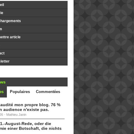
il
ie
chargements
m
ttre article
s
act
etter
ews
es
Populaires
Commentées
i audité mon propre blog. 76 %
 audience n'existe pas.
26
-
Mathieu Janin
 1.-August-Rede, oder die
ie einer Botschaft, die nichts