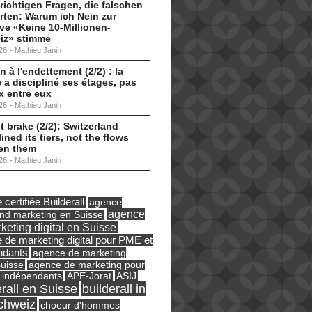
 richtigen Fragen, die falschen
ten: Warum ich Nein zur
tive «Keine 10-Millionen-
iz» stimme
26
-
Mathieu Janin
n à l'endettement (2/2) : la
 a discipliné ses étages, pas
ux entre eux
26
-
Mathieu Janin
t brake (2/2): Switzerland
lined its tiers, not the flows
en them
26
-
Mathieu Janin
certifiée Builderall
agence
agence
und marketing en Suisse
keting digital en Suisse
 de marketing digital pour PME et
ndants
agence de marketing
suisse
agence de marketing pour
ASIJ
 indépendants
APE-Jorat
erall en Suisse
builderall in
chweiz
choeur d'hommes