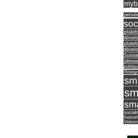
mybu
pensé
soc
platef
dévelo
platef
dévelo
Suisse
pleea
publiqu
Röstig
sm
sm
sma
social
Switzer
Videom