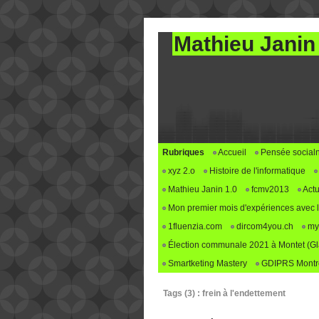
Mathieu Janin
Rubriques
Accueil
Pensée social
xyz 2.o
Histoire de l'informatique
Mathieu Janin 1.0
fcmv2013
Actu
Mon premier mois d'expériences avec le 
1fluenzia.com
dircom4you.ch
my
Élection communale 2021 à Montet (G
Smartketing Mastery
GDIPRS Montre
Tags (3) : frein à l'endettement