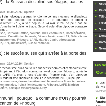
) : la Suisse a discipliné ses étages, pas les
Accue
Galer
nin | 05/05/2026
|
Opinion
e frein helvétique a aussi fonctionné comme mécanisme silencieux
Télé
ment des charges en cascade — et pourquoi le projet «
Foru
êtrement 27 », ouvert depuis le 24 avril 2026, ne peut pas se
d'omettre le troisième étage. Second volet d'un diptyque consacré
Soume
isme...
isse
,
Bernard Dafflon
,
cantons
,
CdC
,
communes
,
Confédération
,
Lien
onaux
,
Constitution fédérale
,
Désenchevêtrement 27
,
fédéralisme
'endettement
,
Fribourg
,
LAFE
,
Mathieu Janin
,
péréquation
Cont
en
,
RPT
,
subsidiarité
,
Suisse romande
Newsl
) : le succès suisse qui s’arrête à la porte des
nin | 29/04/2026
|
Opinion
Les N
e mécanisme qui a sauvé les finances fédérales et cantonales reste
 inopérant à l’échelon communal — et pourquoi Fribourg, après le
Récent
a LAFE, n’a plus le luxe d’attendre. Premier volet d’un diptyque
u fédéralisme financier suisse. Le 2 décembre 2001, le peuple...
e communale
,
désenchevêtrement
,
fédéralisme financier suisse
,
J'a
 communales
,
frein à l'endettement
,
Fribourg
,
LAFE
,
Mathieu
de mon
ncière
,
politique fribourgeoise
,
Ursy
03/08/20
Die
mmunal : pourquoi la commune d'Ursy pourrait
Anatom
e canton de Fribourg
sagt