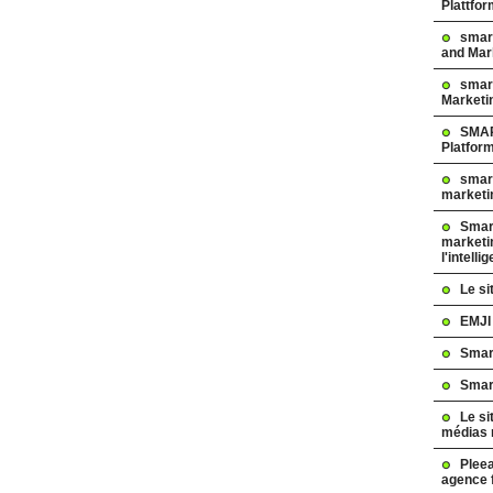
Plattfo
smar
and Mar
smart
Marketi
SMAR
Platfor
smart
marketi
Smart
marketi
l'intelli
Le s
EMJI
Smar
Smar
Le si
médias 
Pleea
agence 