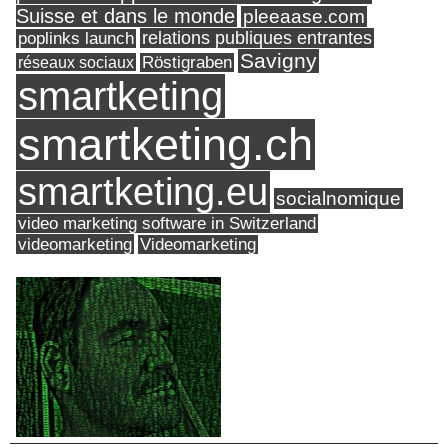
Suisse et dans le monde
pleeaase.com
relations publiques entrantes
poplinks launch
Savigny
réseaux sociaux
Röstigraben
smartketing
smartketing.ch
smartketing.eu
socialnomique
video marketing software in Switzerland
videomarketing
Videomarketing