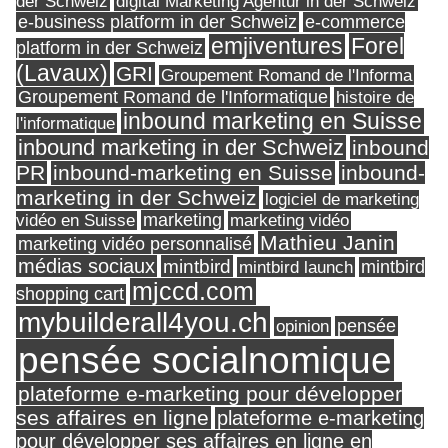
digital Marketing Agentur in der Schweiz
der Schweiz
e-business platform in der Schweiz
e-commerce
Forel
emjiventures
platform in der Schweiz
(Lavaux)
GRI
Groupement Romand de l'Informa
Groupement Romand de l'Informatique
histoire de
inbound marketing en Suisse
l'informatique
inbound marketing in der Schweiz
inbound
PR
inbound-marketing en Suisse
inbound-
marketing in der Schweiz
logiciel de marketing
marketing
vidéo en Suisse
marketing vidéo
Mathieu Janin
marketing vidéo personnalisé
médias sociaux
mintbird
mintbird launch
mintbird
mjccd.com
shopping cart
mybuilderall4you.ch
pensée
opinion
pensée socialnomique
plateforme e-marketing pour développer
ses affaires en ligne
plateforme e-marketing
pour développer ses affaires en ligne en