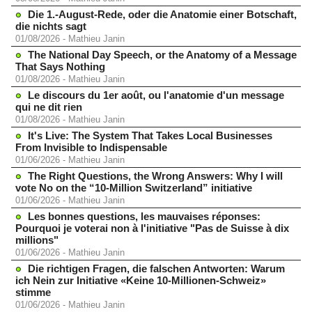
Die 1.-August-Rede, oder die Anatomie einer Botschaft,
die nichts sagt
01/08/2026
-
Mathieu Janin
The National Day Speech, or the Anatomy of a Message
That Says Nothing
01/08/2026
-
Mathieu Janin
Le discours du 1er août, ou l'anatomie d'un message
qui ne dit rien
01/08/2026
-
Mathieu Janin
It's Live: The System That Takes Local Businesses
From Invisible to Indispensable
01/06/2026
-
Mathieu Janin
The Right Questions, the Wrong Answers: Why I will
vote No on the “10-Million Switzerland” initiative
01/06/2026
-
Mathieu Janin
Les bonnes questions, les mauvaises réponses:
Pourquoi je voterai non à l'initiative "Pas de Suisse à dix
millions"
01/06/2026
-
Mathieu Janin
Die richtigen Fragen, die falschen Antworten: Warum
ich Nein zur Initiative «Keine 10-Millionen-Schweiz»
stimme
01/06/2026
-
Mathieu Janin