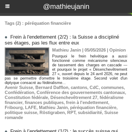
@mathieujanin
Tags (2) : péréquation financière
Frein à l'endettement (2/2) : la Suisse a discipliné
ses étages, pas les flux entre eux
Mathieu Janin | 05/05/2026
|
Opinion
Pourquoi le frein helvétique a aussi
fonctionné comme mécanisme silencieux
de tassement des charges en cascade —
et pourquoi le projet « Désenchevêtrement
27 », ouvert depuis le 24 avril 2026, ne peut
pas se permettre d'omettre le troisième étage. Second volet d'un
diptyque consacré au fédéralisme...
Avenir Suisse
,
Bernard Dafflon
,
cantons
,
CdC
,
communes
,
Confédération
,
Conférence des gouvernements cantonaux
,
Constitution fédérale
,
Désenchevêtrement 27
,
fédéralisme
financier
,
finances publiques
,
frein à l'endettement
,
Fribourg
,
LAFE
,
Mathieu Janin
,
péréquation financière
,
politique suisse
,
Röstigraben
,
RPT
,
subsidiarité
,
Suisse
romande
Frein à l’endettement (1/2) : le succès suisse qui