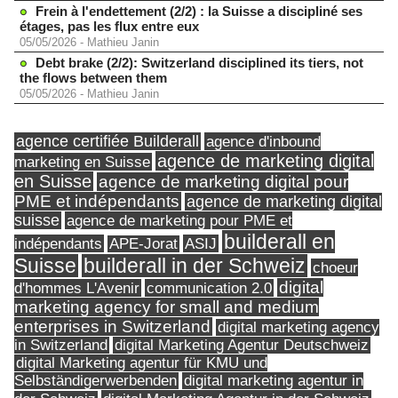
Frein à l'endettement (2/2) : la Suisse a discipliné ses
étages, pas les flux entre eux
05/05/2026
-
Mathieu Janin
Debt brake (2/2): Switzerland disciplined its tiers, not
the flows between them
05/05/2026
-
Mathieu Janin
agence certifiée Builderall
agence d'inbound
agence de marketing digital
marketing en Suisse
en Suisse
agence de marketing digital pour
PME et indépendants
agence de marketing digital
suisse
agence de marketing pour PME et
builderall en
indépendants
ASIJ
APE-Jorat
Suisse
builderall in der Schweiz
choeur
digital
d'hommes L'Avenir
communication 2.0
marketing agency for small and medium
enterprises in Switzerland
digital marketing agency
in Switzerland
digital Marketing Agentur Deutschweiz
digital Marketing agentur für KMU und
Selbständigerwerbenden
digital marketing agentur in