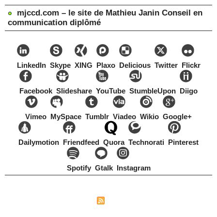
mjccd.com – le site de Mathieu Janin Conseil en
communication diplômé
LinkedIn
Skype
XING
Plaxo
Delicious
Twitter
Flickr
Facebook
Slideshare
YouTube
StumbleUpon
Diigo
Vimeo
MySpace
Tumblr
Viadeo
Wikio
Google+
Dailymotion
Friendfeed
Quora
Technorati
Pinterest
Spotify
Gtalk
Instagram
Copyright Mathieu Janin, Switzerland, 1967-2021
|
|
Plan du site
Syndication
Tags